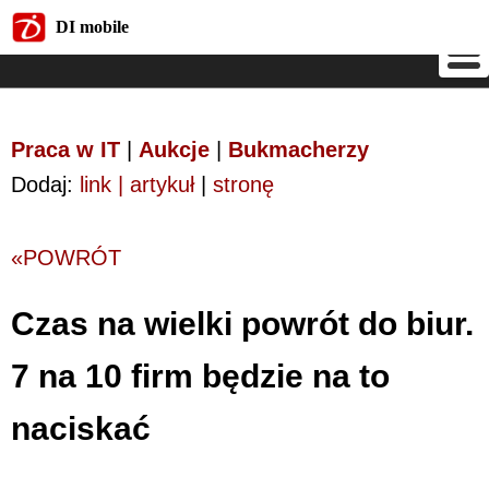
DI mobile
DI mobile
Praca w IT
|
Aukcje
|
Bukmacherzy
Dodaj:
link | artykuł
|
stronę
«POWRÓT
Czas na wielki powrót do biur.
7 na 10 firm będzie na to
naciskać