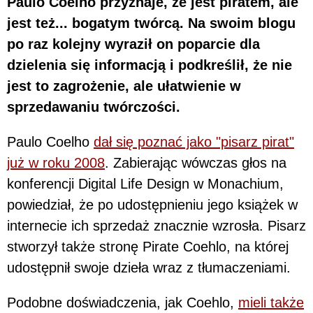
Paulo Coelho przyznaje, że jest piratem, ale
jest też... bogatym twórcą. Na swoim blogu
po raz kolejny wyraził on poparcie dla
dzielenia się informacją i podkreślił, że nie
jest to zagrożenie, ale ułatwienie w
sprzedawaniu twórczości.
Paulo Coelho
dał się poznać jako "pisarz pirat"
już w roku 2008
. Zabierając wówczas głos na
konferencji Digital Life Design w Monachium,
powiedział, że po udostępnieniu jego książek w
internecie ich sprzedaż znacznie wzrosła. Pisarz
stworzył także stronę Pirate Coehlo, na której
udostępnił swoje dzieła wraz z tłumaczeniami.
Podobne doświadczenia, jak Coehlo,
mieli także