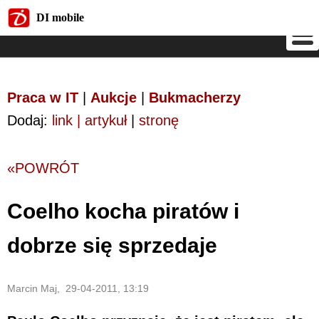
DI mobile
DI mobile
Praca w IT
|
Aukcje
|
Bukmacherzy
Dodaj:
link | artykuł
|
stronę
«POWRÓT
Coelho kocha piratów i
dobrze się sprzedaje
Marcin Maj, 29-04-2011, 13:19