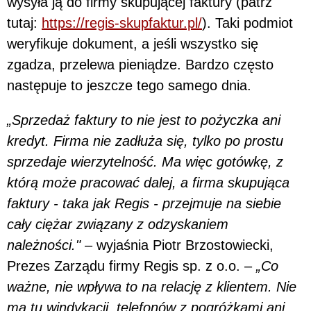
wysyła ją do firmy skupującej faktury (patrz
tutaj:
https://regis-skupfaktur.pl/
). Taki podmiot
weryfikuje dokument, a jeśli wszystko się
zgadza, przelewa pieniądze. Bardzo często
następuje to jeszcze tego samego dnia.
„Sprzedaż faktury to nie jest to pożyczka ani
kredyt. Firma nie zadłuża się, tylko po prostu
sprzedaje wierzytelność. Ma więc gotówkę, z
którą może pracować dalej, a firma skupująca
faktury - taka jak Regis - przejmuje na siebie
cały ciężar związany z odzyskaniem
należności."
– wyjaśnia Piotr Brzostowiecki,
Prezes Zarządu firmy Regis sp. z o.o. –
„Co
ważne, nie wpływa to na relację z klientem. Nie
ma tu windykacji, telefonów z pogróżkami ani