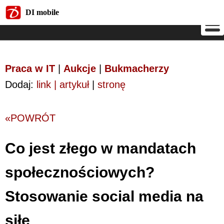
DI mobile
DI mobile
Praca w IT
|
Aukcje
|
Bukmacherzy
Dodaj:
link | artykuł
|
stronę
«POWRÓT
Co jest złego w mandatach
społecznościowych?
Stosowanie social media na
siłę