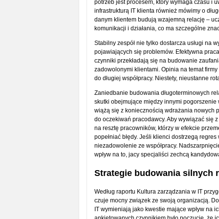
potrzeb jest procesem, który wymaga czasu i 
infrastrukturą IT klienta również mówimy o dłu
danym klientem budują wzajemną relację – ucz
komunikacji i działania, co ma szczególne zn
Stabilny zespół nie tylko dostarcza usługi na
pojawiających się problemów. Efektywna praca
czynniki przekładają się na budowanie zaufani
zadowolonymi klientami. Opinia na temat firmy
do długiej współpracy. Niestety, nieustanne r
Zaniedbanie budowania długoterminowych rela
skutki obejmujące między innymi pogorszenie w
wiążą się z koniecznością wdrażania nowych p
do oczekiwań pracodawcy. Aby wywiązać się 
na resztę pracowników, którzy w efekcie prze
popełniać błędy. Jeśli klienci dostrzegą regre
niezadowolenie ze współpracy. Nadszarpnięcie 
wpływ na to, jacy specjaliści zechcą kandydowa
Strategie budowania silnych r
Według raportu Kultura zarządzania w IT przy
czuje mocny związek ze swoją organizacją. Do
IT wymieniają jako kwestie mające wpływ na i
ankietowanych czynnikiem było poczucie, że i