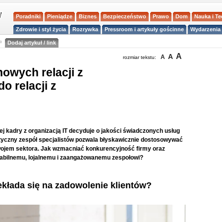
Poradniki
Pieniądze
Biznes
Bezpieczeństwo
Prawo
Dom
Nauka i T
Zdrowie i styl życia
Rozrywka
Pressroom i artykuły gościnne
Wydarzenia 
a
Dodaj artykuł / link
A
A
A
rozmiar tekstu:
owych relacji z
o relacji z
 kadry z organizacją IT decyduje o jakości świadczonych usług
lastyczny zespół specjalistów pozwala błyskawicznie dostosowywać
zwojem sektora. Jak wzmacniać konkurencyjność firmy oraz
stabilnemu, lojalnemu i zaangażowanemu zespołowi?
ekłada się na zadowolenie klientów?