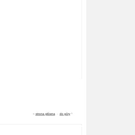
«
strona główna
-
do góry
^