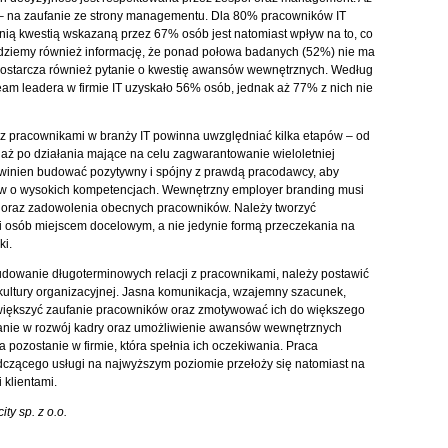
 na zaufanie ze strony managementu. Dla 80% pracowników IT
nią kwestią wskazaną przez 67% osób jest natomiast wpływ na to, co
ajdziemy również informację, że ponad połowa badanych (52%) nie ma
ostarcza również pytanie o kwestię awansów wewnętrznych. Według
m leadera w firmie IT uzyskało 56% osób, jednak aż 77% z nich nie
 z pracownikami w branży IT powinna uwzględniać kilka etapów – od
aż po działania mające na celu zagwarantowanie wieloletniej
winien budować pozytywny i spójny z prawdą pracodawcy, aby
ów o wysokich kompetencjach. Wewnętrzny employer branding musi
u oraz zadowolenia obecnych pracowników. Należy tworzyć
ści osób miejscem docelowym, a nie jedynie formą przeczekania na
i.
budowanie długoterminowych relacji z pracownikami, należy postawić
ultury organizacyjnej. Jasna komunikacja, wzajemny szacunek,
zwiększyć zaufanie pracowników oraz zmotywować ich do większego
anie w rozwój kadry oraz umożliwienie awansów wewnętrznych
a pozostanie w firmie, która spełnia ich oczekiwania. Praca
czącego usługi na najwyższym poziomie przełoży się natomiast na
klientami.
ty sp. z o.o.