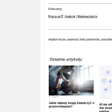
Polecamy:
Praca w IT
|
Aukcje
|
Bukmacherzy
Artykuł może zawierać linki partnerów, umożliw
Ostatnie artykuły:
fot.
Magnific
Jakie objawy mogą świadczyć o
AI nie o
przetrenowaniu?
Ale może
telefon.