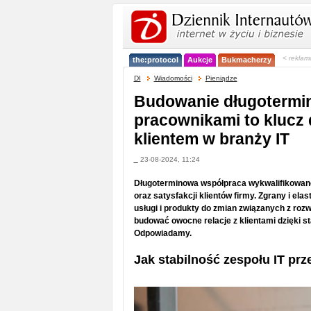
< reklam
the:protocol
Aukcje
Bukmacherzy
DI
Wiadomości
Pieniądze
Budowanie długotermin
pracownikami to klucz d
klientem w branży IT
_
23-08-2024, 11:24
Długoterminowa współpraca wykwalifikowanej
oraz satysfakcji klientów firmy. Zgrany i e
usługi i produkty do zmian związanych z ro
budować owocne relacje z klientami dzięki 
Odpowiadamy.
Jak stabilność zespołu IT prz