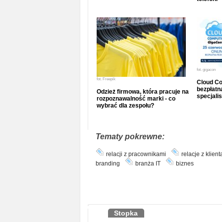
fot.
gigacon
fot.
Freepik
Cloud Co
bezpłatna
Odzież firmowa, która pracuje na
specjalis
rozpoznawalność marki - co
wybrać dla zespołu?
Tematy pokrewne:
relacji z pracownikami
relacje z klien
branding
branża IT
biznes
Stopka