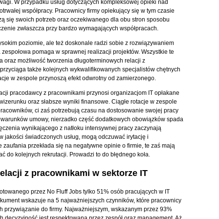
uwagi. W przypadku usług dotyczących kompleksowej opieki nad
gotrwałej współpracy. Pracownicy firmy opiekujący się w tym czasie
ą się swoich potrzeb oraz oczekiwanego dla obu stron sposobu
aczenie zwłaszcza przy bardzo wymagających współpracach.
 wysokim poziomie, ale też doskonale radzi sobie z rozwiązywaniem
 zespołowa pomaga w sprawnej realizacji projektów. Wszystkie te
a oraz możliwość tworzenia długoterminowych relacji z
 przyciąga także kolejnych wykwalifikowanych specjalistów chętnych
otacje w zespole przynoszą efekt odwrotny od zamierzonego.
cji pracodawcy z pracownikami przynosi organizacjom IT opłakane
izerunku oraz słabsze wyniki finansowe. Ciągłe rotacje w zespole
racowników, ci zaś potrzebują czasu na dostosowanie swojej pracy
z warunków umowy, nierzadko część dodatkowych obowiązków spada
męczenia wynikającego z natłoku intensywnej pracy zaczynają
s w jakości świadczonych usług, mogą odczuwać irytację i
zaufania przekłada się na negatywne opinie o firmie, te zaś mają
ć do kolejnych rekrutacji. Prowadzi to do błędnego koła.
elacji z pracownikami w sektorze IT
gotowanego przez No Fluff Jobs tylko 51% osób pracujących w IT
kument wskazuje na 5 najważniejszych czynników, które pracownicy
ch przywiązanie do firmy. Najważniejszym, wskazanym przez 93%
ch decyzyjność jest respektowana przez zespół oraz management. Aż