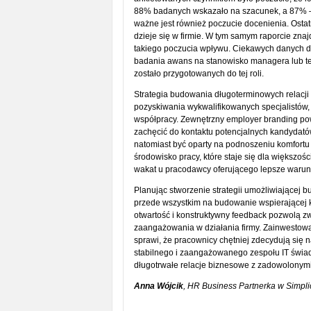
88% badanych wskazało na szacunek, a 87% –
ważne jest również poczucie docenienia. Ostat
dzieje się w firmie. W tym samym raporcie zn
takiego poczucia wpływu. Ciekawych danych d
badania awans na stanowisko managera lub tea
zostało przygotowanych do tej roli.
Strategia budowania długoterminowych relacji
pozyskiwania wykwalifikowanych specjalistów, 
współpracy. Zewnętrzny employer branding po
zachęcić do kontaktu potencjalnych kandydat
natomiast być oparty na podnoszeniu komfort
środowisko pracy, które staje się dla większo
wakat u pracodawcy oferującego lepsze warunk
Planując stworzenie strategii umożliwiającej 
przede wszystkim na budowanie wspierającej k
otwartość i konstruktywny feedback pozwolą 
zaangażowania w działania firmy. Zainwestow
sprawi, że pracownicy chętniej zdecydują się n
stabilnego i zaangażowanego zespołu IT świad
długotrwałe relacje biznesowe z zadowolonymi 
Anna Wójcik
, HR Business Partnerka w Simplici