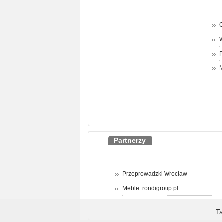
O
P
M
Partnerzy
Przeprowadzki Wrocław
Meble: rondigroup.pl
T