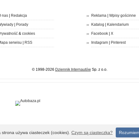
 nas
|
Redakcja
Reklama
|
Wpisy gościnne
Wywiady
|
Porady
Katalog
|
Kalendarium
rywatność
&
cookies
Facebook
|
X
apa serwisu
|
RSS
Instagram
|
Pinterest
© 1998-2026
Dziennik Internautów
Sp. z o.o.
a strona używa ciasteczek (cookies).
Czym są ciasteczka?
Rozumie