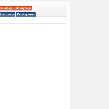
echnologie
Motoryzacja
i patronaty
Katalog stron