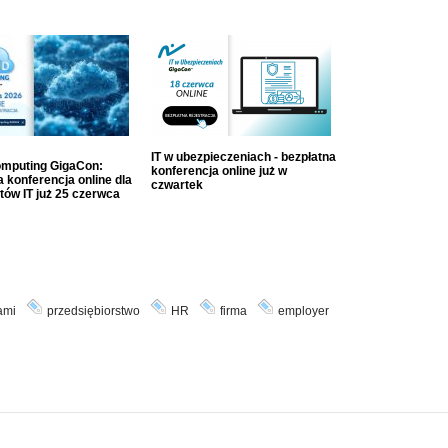
IT w ubezpieczeniach - bezpłatna
mputing GigaCon:
konferencja online już w
 konferencja online dla
czwartek
tów IT już 25 czerwca
tami
przedsiębiorstwo
HR
firma
employer