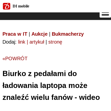
DI mobile
DI mobile
Praca w IT
|
Aukcje
|
Bukmacherzy
Dodaj:
link | artykuł
|
stronę
«POWRÓT
Biurko z pedałami do
ładowania laptopa może
znaleźć wielu fanów - wideo