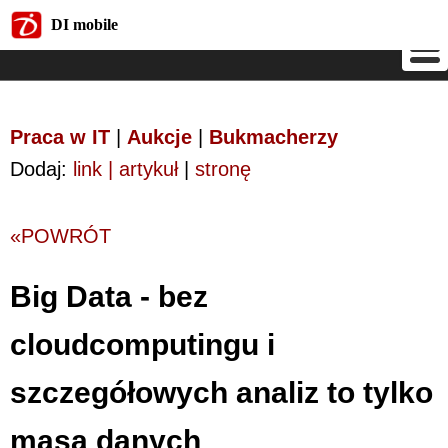
DI mobile
DI mobile
Praca w IT
|
Aukcje
|
Bukmacherzy
Dodaj:
link | artykuł
|
stronę
«POWRÓT
Big Data - bez
cloudcomputingu i
szczegółowych analiz to tylko
masa danych