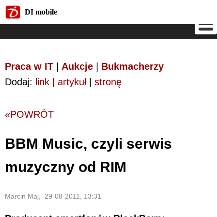
DI mobile
DI mobile
Praca w IT
|
Aukcje
|
Bukmacherzy
Dodaj:
link | artykuł
|
stronę
«POWRÓT
BBM Music, czyli serwis
muzyczny od RIM
Marcin Maj, 29-08-2011, 13:31