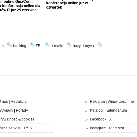
mputing GigaCon:
konferencja online już w
 konferencja online dla
czwartek
tów IT już 25 czerwca
yzm
hacking
FBI
e-maile
bazy danych
 nas
|
Redakcja
Reklama
|
Wpisy gościnne
Wywiady
|
Porady
Katalog
|
Kalendarium
rywatność
&
cookies
Facebook
|
X
apa serwisu
|
RSS
Instagram
|
Pinterest