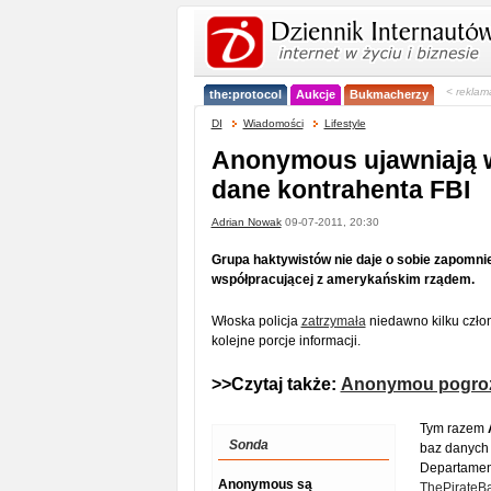
< reklam
the:protocol
Aukcje
Bukmacherzy
DI
Wiadomości
Lifestyle
Anonymous ujawniają 
dane kontrahenta FBI
Adrian Nowak
09-07-2011, 20:30
Grupa haktywistów nie daje o sobie zapomnie
współpracującej z amerykańskim rządem.
Włoska policja
zatrzymała
niedawno kilku czł
kolejne porcje informacji.
>>Czytaj także:
Anonymou pogrozi
Tym razem
Sonda
baz danych 
Departament
Anonymous są
ThePirateB