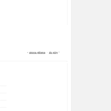
«
strona główna
-
do góry
^