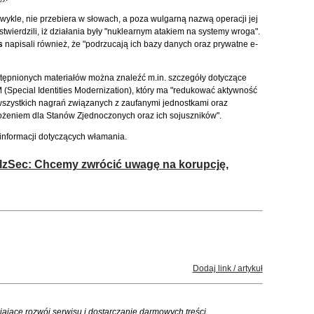
zwykle, nie przebiera w słowach, a poza wulgarną nazwą operacji jej
twierdzili, iż działania były "nuklearnym atakiem na systemy wroga".
s
napisali również, że "podrzucają ich bazy danych oraz prywatne e-
ępnionych materiałów można znaleźć m.in. szczegóły dotyczące
M (Special Identities Modernization), który ma "redukować aktywność
 wszystkich nagrań związanych z zaufanymi jednostkami oraz
rożeniem dla Stanów Zjednoczonych oraz ich sojuszników".
 informacji dotyczących włamania.
lzSec: Chcemy zwrócić uwagę na korupcję,
Dodaj link / artykuł
iające rozwój serwisu i dostarczanie darmowych treści.