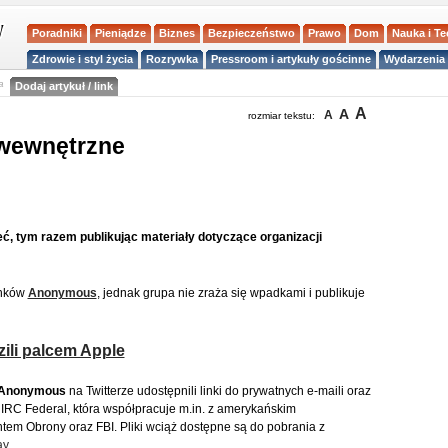
Poradniki
Pieniądze
Biznes
Bezpieczeństwo
Prawo
Dom
Nauka i T
Zdrowie i styl życia
Rozrywka
Pressroom i artykuły gościnne
Wydarzenia 
a
Dodaj artykuł / link
A
A
A
rozmiar tekstu:
wewnętrzne
ć, tym razem publikując materiały dotyczące organizacji
onków
Anonymous
, jednak grupa nie zraża się wpadkami i publikuje
li palcem Apple
Anonymous
na Twitterze udostępnili linki do prywatnych e-maili oraz
IRC Federal, która współpracuje m.in. z amerykańskim
em Obrony oraz FBI. Pliki wciąż dostępne są do pobrania z
ay
.