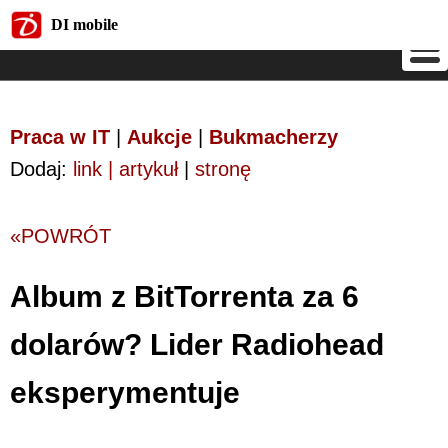
DI mobile
DI mobile
Praca w IT
|
Aukcje
|
Bukmacherzy
Dodaj:
link | artykuł
|
stronę
«POWRÓT
Album z BitTorrenta za 6
dolarów? Lider Radiohead
eksperymentuje