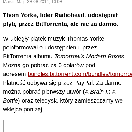
Marcin Maj, 29-09-2014, 13:09
Thom Yorke, lider Radiohead, udostępnił
płytę przez BitTorrenta, ale nie za darmo.
W ubiegły piątek muzyk Thomas Yorke
poinformował o udostępnieniu przez
BitTorrenta albumu
Tomorrow’s Modern Boxes
.
Można go pobrać za 6 dolarów pod
adresem
bundles.bittorrent.com/bundles/tomor
Płatność odbywa się przez PayPal. Za darmo
można pobrać pierwszy utwór (
A Brain In A
Bottle
) oraz teledysk, który zamieszczamy we
wklejce poniżej.