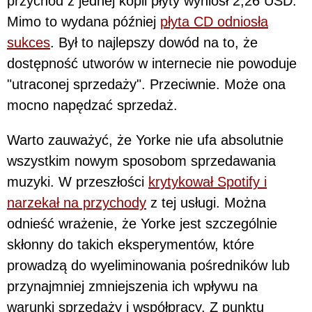
przychód z jednej kopii płyty wyniósł 2,26 USD.
Mimo to wydana później
płyta CD odniosła
sukces
. Był to najlepszy dowód na to, że
dostępność utworów w internecie nie powoduje
"utraconej sprzedaży". Przeciwnie. Może ona
mocno napędzać sprzedaż.
Warto zauważyć, że Yorke nie ufa absolutnie
wszystkim nowym sposobom sprzedawania
muzyki. W przeszłości
krytykował Spotify i
narzekał na przychody
z tej usługi. Można
odnieść wrażenie, że Yorke jest szczególnie
skłonny do takich eksperymentów, które
prowadzą do wyeliminowania pośredników lub
przynajmniej zmniejszenia ich wpływu na
warunki sprzedaży i współpracy. Z punktu