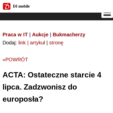
DI mobile
DI mobile
Praca w IT
|
Aukcje
|
Bukmacherzy
Dodaj:
link | artykuł
|
stronę
«POWRÓT
ACTA: Ostateczne starcie 4
lipca. Zadzwonisz do
europosła?