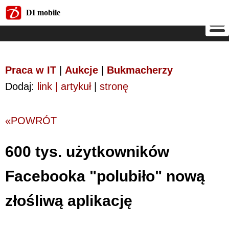
DI mobile
DI mobile
Praca w IT
|
Aukcje
|
Bukmacherzy
Dodaj:
link | artykuł
|
stronę
«POWRÓT
600 tys. użytkowników
Facebooka "polubiło" nową
złośliwą aplikację