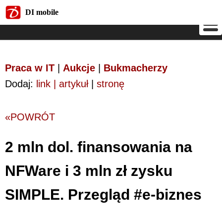
DI mobile
DI mobile
Praca w IT
|
Aukcje
|
Bukmacherzy
Dodaj:
link | artykuł
|
stronę
«POWRÓT
2 mln dol. finansowania na
NFWare i 3 mln zł zysku
SIMPLE. Przegląd #e-biznes