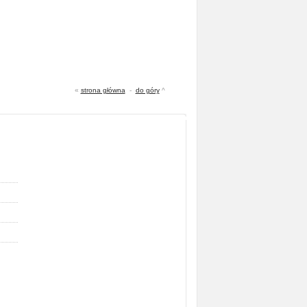
«
strona główna
-
do góry
^