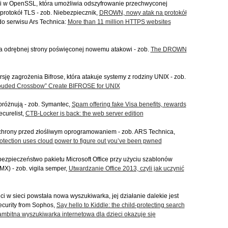
ki w OpenSSL, która umożliwia odszyfrowanie przechwyconej
protokół TLS - zob. Niebezpiecznik,
DROWN, nowy atak na protokół
 do serwisu Ars Technica:
More than 11 million HTTPS websites
nia odrębnej strony poświęconej nowemu atakowi - zob.
The DROWN
sję zagrożenia Bifrose, która atakuje systemy z rodziny UNIX - zob.
rouded Crossbow” Create BIFROSE for UNIX
próżnują - zob. Symantec,
Spam offering fake Visa benefits, rewards
curelist,
CTB-Locker is back: the web server edition
 ochrony przed złośliwym oprogramowaniem - zob. ARS Technica,
ection uses cloud power to figure out you’ve been pwned
zpieczeństwo pakietu Microsoft Office przy użyciu szablonów
X) - zob. vigila semper,
Utwardzanie Office 2013, czyli jak uczynić
i w sieci powstała nowa wyszukiwarka, jej działanie dalekie jest
ecurity from Sophos,
Say hello to Kiddle: the child-protecting search
ambitna wyszukiwarka internetowa dla dzieci okazuje się