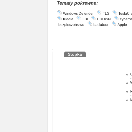
Tematy pokrewne:
Windows Defender
TLS
TeslaCry
Kiddle
FBI
DROWN
cyberb
bezpieczeństwo
backdoor
Apple
Stopka
O
P
M