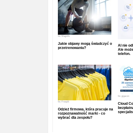
fot.
Magnific
Jakie objawy mogą świadczyć o
AI nie o
przetrenowaniu?
Ale może
telefon.
fot.
gigacon
fot.
Freepik
Cloud Co
bezpłatna
Odzież firmowa, która pracuje na
specjalis
rozpoznawalność marki - co
wybrać dla zespołu?