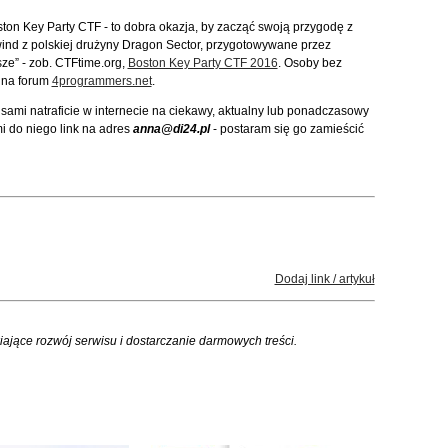
ton Key Party CTF - to dobra okazja, by zacząć swoją przygodę z
wind z polskiej drużyny Dragon Sector, przygotowywane przez
sze” - zob. CTFtime.org,
Boston Key Party CTF 2016
. Osoby bez
 na forum
4programmers.net
.
 sami natraficie w internecie na ciekawy, aktualny lub ponadczasowy
mi do niego link na adres
anna@di24.pl
- postaram się go zamieścić
Dodaj link / artykuł
iające rozwój serwisu i dostarczanie darmowych treści.