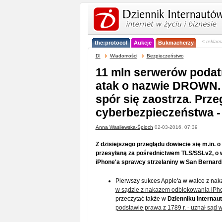
< reklam
the:protocol
Aukcje
Bukmacherzy
DI
Wiadomości
Bezpieczeństwo
11 mln serwerów poda
atak o nazwie DROWN. 
spór się zaostrza. Prze
cyberbezpieczeństwa -
Anna Wasilewska-Śpioch
02-03-2016, 07:39
Z dzisiejszego przeglądu dowiecie się m.in
przesyłaną za pośrednictwem TLS/SSLv2, o 
iPhone'a sprawcy strzelaniny w San Bernardin
Pierwszy sukces Apple'a w walce z nak
w sądzie z nakazem odblokowania iPhon
przeczytać także w
Dzienniku Internau
podstawie prawa z 1789 r. - uznał sąd 