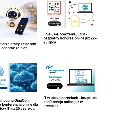
KSeF, e-Doręczenia, ECM -
bezpłatny kongres online już 22–
23 lipca
dbierze pracy kelnerom.
 odebrać za nich
IT w ubezpieczeniach - bezpłatna
mputing GigaCon:
konferencja online już w
 konferencja online dla
czwartek
tów IT już 25 czerwca