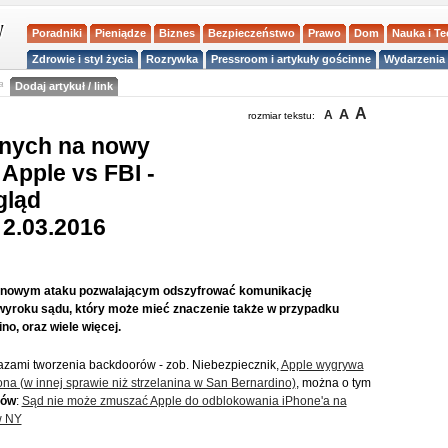
Poradniki
Pieniądze
Biznes
Bezpieczeństwo
Prawo
Dom
Nauka i T
Zdrowie i styl życia
Rozrywka
Pressroom i artykuły gościnne
Wydarzenia 
a
Dodaj artykuł / link
A
A
A
rozmiar tekstu:
tnych na nowy
Apple vs FBI -
gląd
 2.03.2016
. o nowym ataku pozwalającym odszyfrować komunikację
wyroku sądu, który może mieć znaczenie także w przypadku
o, oraz wiele więcej.
azami tworzenia backdoorów - zob. Niebezpiecznik,
Apple wygrywa
a (w innej sprawie niż strzelanina w San Bernardino)
, można o tym
tów
:
Sąd nie może zmuszać Apple do odblokowania iPhone'a na
w NY