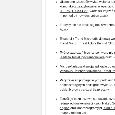
Ujawniono szczegóły wykorzystania lu
komunikacji zaszyfrowanej w oparciu o 
HTTPS (TLS/SSLv2)
, warto też zajrzeć
imperiled by new decryption attack
Tradycyjnie nie obyło się bez stworze
Attack
Eksperci z Trend Micro odkryli nową wer
Trend Micro,
Threat Actors Behind “Sh
Twórcy zagrożeń typu ransomware nie 
leads to TeslaCrypt ransomware
oraz Se
Microsoft ulepszył swoją aplikację do
Windows Defender Advanced Threat Prot
Parę zaleceń pomagających podnieść be
administracyjnych polis grupowych (ADM
pakiet biurowy bardziej bezpiecznym
Z myślą o bezpiecznym surfowaniu dziec
jednak od doskonałości - zob. Naked S
engine
oraz dobreprogramy.pl,
Kiddle: 
nieporozumieniem