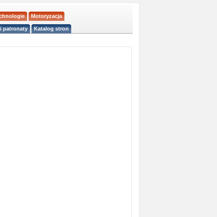
echnologie
Motoryzacja
i patronaty
Katalog stron