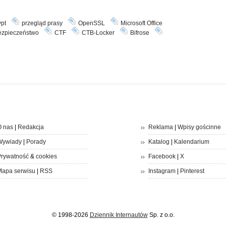
pt
przegląd prasy
OpenSSL
Microsoft Office
ezpieczeństwo
CTF
CTB-Locker
Bifrose
 nas
|
Redakcja
Reklama
|
Wpisy gościnne
Wywiady
|
Porady
Katalog
|
Kalendarium
rywatność
&
cookies
Facebook
|
X
apa serwisu
|
RSS
Instagram
|
Pinterest
© 1998-2026
Dziennik Internautów
Sp. z o.o.