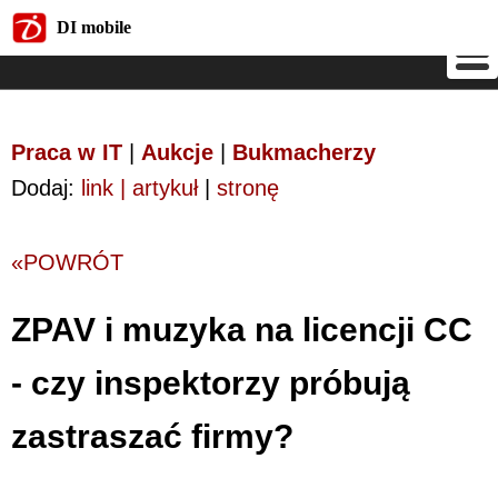
DI mobile
DI mobile
Praca w IT
|
Aukcje
|
Bukmacherzy
Dodaj:
link | artykuł
|
stronę
«POWRÓT
ZPAV i muzyka na licencji CC
- czy inspektorzy próbują
zastraszać firmy?