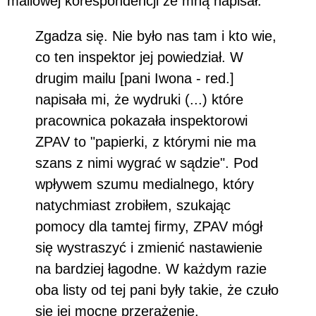
mailowej korespondencji ze mną napisał:
Zgadza się. Nie było nas tam i kto wie,
co ten inspektor jej powiedział. W
drugim mailu [pani Iwona - red.]
napisała mi, że wydruki (...) które
pracownica pokazała inspektorowi
ZPAV to "papierki, z którymi nie ma
szans z nimi wygrać w sądzie". Pod
wpływem szumu medialnego, który
natychmiast zrobiłem, szukając
pomocy dla tamtej firmy, ZPAV mógł
się wystraszyć i zmienić nastawienie
na bardziej łagodne. W każdym razie
oba listy od tej pani były takie, że czuło
się jej mocne przerażenie.