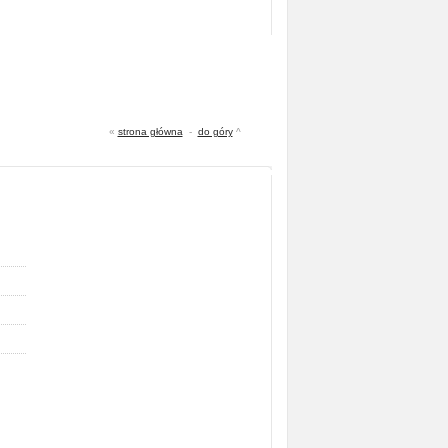
«
strona główna
-
do góry
^