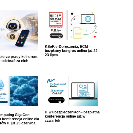
KSeF, e-Doręczenia, ECM -
bezpłatny kongres online już 22–
23 lipca
dbierze pracy kelnerom.
 odebrać za nich
IT w ubezpieczeniach - bezpłatna
mputing GigaCon:
konferencja online już w
 konferencja online dla
czwartek
tów IT już 25 czerwca