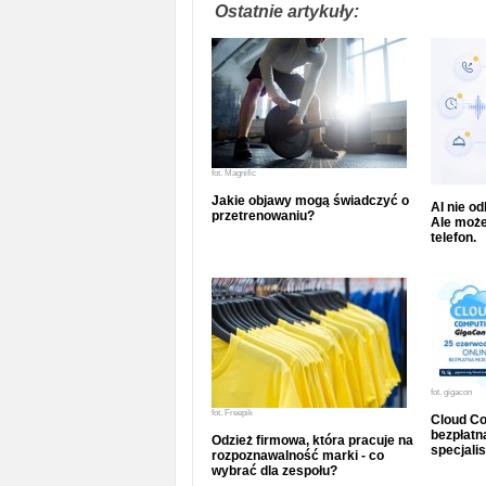
Ostatnie artykuły:
fot.
Magnific
Jakie objawy mogą świadczyć o
AI nie o
przetrenowaniu?
Ale może
telefon.
fot.
gigacon
fot.
Freepik
Cloud Co
bezpłatna
Odzież firmowa, która pracuje na
specjalis
rozpoznawalność marki - co
wybrać dla zespołu?