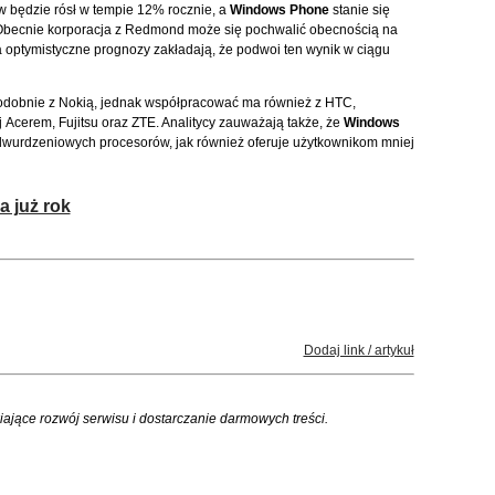
w będzie rósł w tempie 12% rocznie, a
Windows Phone
stanie się
 Obecnie korporacja z Redmond może się pochwalić obecnością na
 optymistyczne prognozy zakładają, że podwoi ten wynik w ciągu
odobnie z Nokią, jednak współpracować ma również z HTC,
Acerem, Fujitsu oraz ZTE. Analitycy zauważają także, że
Windows
 dwurdzeniowych procesorów, jak również oferuje użytkownikom mniej
 już rok
Dodaj link / artykuł
iające rozwój serwisu i dostarczanie darmowych treści.