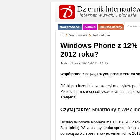
< reklam
the:protocol
Aukcje
Bukmacherzy
DI
Wiadomości
Technologie
Windows Phone z 12% 
2012 roku?
Adrian Nowak
26-10-2011, 17:19
Współpraca z największymi producentami s
Fiński producent nie zaskoczył analityków
pod
Microsoftu może się odbywać również dzięki w
Analytics
.
Czytaj także:
Smartfony z WP7 mo
Udziały
Windows Phone'a
mają już w 2012 rok
Zachodniej. W tym samym roku sprzedać ma si
pomocą swoich partnerów powinien ich w 2012 