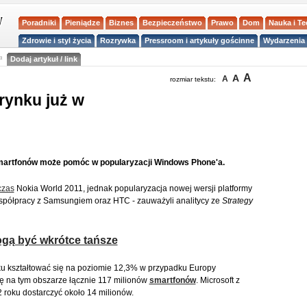
Poradniki
Pieniądze
Biznes
Bezpieczeństwo
Prawo
Dom
Nauka i T
Zdrowie i styl życia
Rozrywka
Pressroom i artykuły gościnne
Wydarzenia 
a
Dodaj artykuł / link
A
A
A
rozmiar tekstu:
rynku już w
martfonów może pomóc w popularyzacji Windows Phone'a.
czas
Nokia World 2011, jednak popularyzacja nowej wersji platformy
spółpracy z Samsungiem oraz HTC - zauważyli analitycy ze
Strategy
gą być wkrótce tańsze
u kształtować się na poziomie 12,3% w przypadku Europy
ę na tym obszarze łącznie 117 milionów
smartfonów
. Microsoft z
roku dostarczyć około 14 milionów.