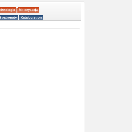
echnologie
Motoryzacja
i patronaty
Katalog stron