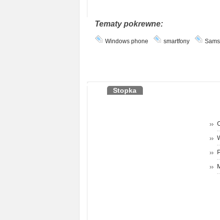
Tematy pokrewne:
Windows phone
smartfony
Sams
Stopka
O
P
M