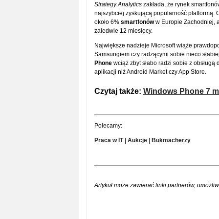
Strategy Analytics
zakłada, że rynek smartfonó
najszybciej zyskującą popularność platformą.
około 6%
smartfonów
w Europie Zachodniej, a
zaledwie 12 miesięcy.
Największe nadzieje Microsoft wiąże prawdop
Samsungiem czy radzącymi sobie nieco słabiej 
Phone
wciąż zbyt słabo radzi sobie z obsługą
aplikacji niż Android Market czy App Store.
Czytaj także:
Windows Phone 7 ma
Polecamy:
Praca w IT
|
Aukcje
|
Bukmacherzy
Artykuł może zawierać linki partnerów, umożliw