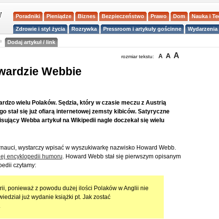
Poradniki
Pieniądze
Biznes
Bezpieczeństwo
Prawo
Dom
Nauka i T
Zdrowie i styl życia
Rozrywka
Pressroom i artykuły gościnne
Wydarzenia 
a
Dodaj artykuł / link
A
A
A
rozmiar tekstu:
wardzie Webbie
rdzo wielu Polaków. Sędzia, który w czasie meczu z Austrią
 stał się już ofiarą internetowej zemsty kibiców. Satyryczne
pisujący Webba artykuł na Wikipedii nagle doczekał się wielu
nternauci, wystarczy wpisać w wyszukiwarkę nazwisko Howard Webb.
iej encyklopedii humoru
. Howard Webb stał się pierwszym opisanym
edii czytamy:
rii, ponieważ z powodu dużej ilości Polaków w Anglii nie
edział już wydanie książki pt. Jak zostać
.