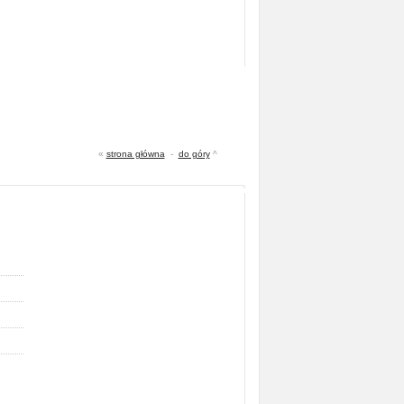
«
strona główna
-
do góry
^