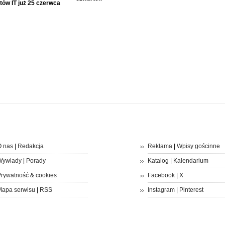
tów IT już 25 czerwca
 nas
|
Redakcja
Reklama
|
Wpisy gościnne
Wywiady
|
Porady
Katalog
|
Kalendarium
rywatność
&
cookies
Facebook
|
X
apa serwisu
|
RSS
Instagram
|
Pinterest