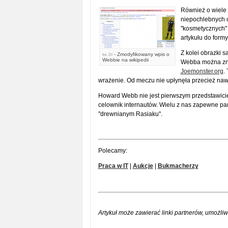
Również o wiele 
niepochlebnych o
"kosmetycznych
artykułu do formy
Z kolei obrazki 
- Zmodyfikowany wpis o
fot.
DI
Webbie na wikipedii
Webba można zna
Joemonster.org
.
wrażenie. Od meczu nie upłynęła przecież naw
Howard Webb nie jest pierwszym przedstawiciele
celownik internautów. Wielu z nas zapewne pam
"drewnianym Rasiaku".
Polecamy:
Praca w IT
|
Aukcje
|
Bukmacherzy
Artykuł może zawierać linki partnerów, umożliw