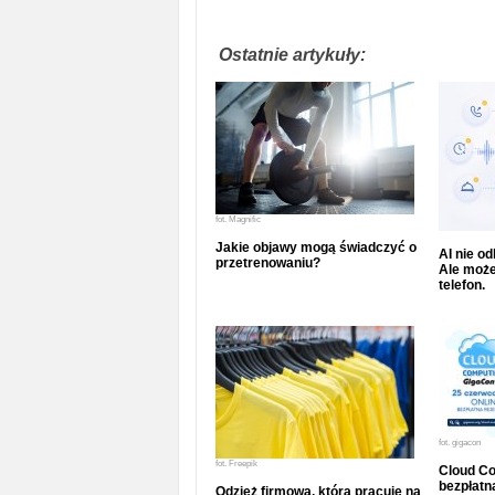
Ostatnie artykuły:
fot.
Magnific
Jakie objawy mogą świadczyć o
AI nie o
przetrenowaniu?
Ale może
telefon.
fot.
gigacon
fot.
Freepik
Cloud Co
bezpłatna
Odzież firmowa, która pracuje na