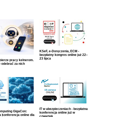
KSeF, e-Doręczenia, ECM -
bezpłatny kongres online już 22–
23 lipca
dbierze pracy kelnerom.
 odebrać za nich
IT w ubezpieczeniach - bezpłatna
mputing GigaCon:
konferencja online już w
 konferencja online dla
czwartek