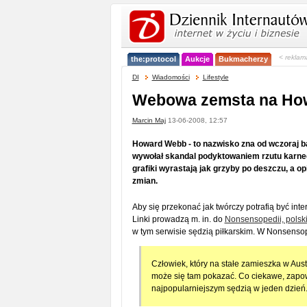
< reklam
the:protocol
Aukcje
Bukmacherzy
DI
Wiadomości
Lifestyle
Webowa zemsta na Ho
Marcin Maj
13-06-2008, 12:57
Howard Webb - to nazwisko zna od wczoraj ba
wywołał skandal podyktowaniem rzutu karnego
grafiki wyrastają jak grzyby po deszczu, a o
zmian.
Aby się przekonać jak twórczy potrafią być i
Linki prowadzą m. in. do
Nonsensopedii, polsk
w tym serwisie sędzią piłkarskim. W Nonsensop
Człowiek, który na stałe zamieszka w Aust
może się tam pokazać. Co ciekawe, zapowi
najpopularniejszym sędzią w jeden dzień