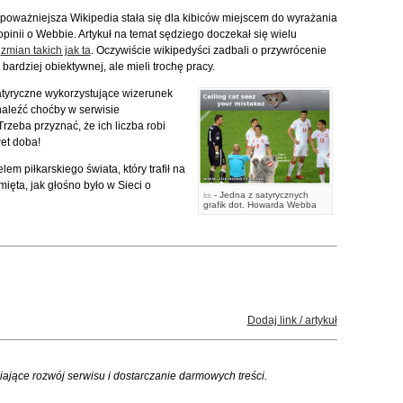
poważniejsza Wikipedia stała się dla kibiców miejscem do wyrażania
pinii o Webbie. Artykuł na temat sędziego doczekał się wielu
"
zmian takich jak ta
. Oczywiście wikipedyści zadbali o przywrócenie
 bardziej obiektywnej, ale mieli trochę pracy.
satyryczne wykorzystujące wizerunek
leźć choćby w serwisie
 Trzeba przyznać, że ich liczba robi
et doba!
m piłkarskiego świata, który trafił na
ięta, jak głośno było w Sieci o
- Jedna z satyrycznych
fot.
grafik dot. Howarda Webba
Dodaj link / artykuł
iające rozwój serwisu i dostarczanie darmowych treści.