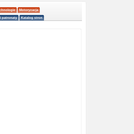
echnologie
Motoryzacja
i patronaty
Katalog stron