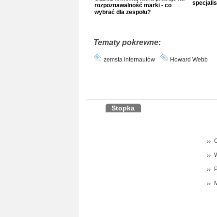
specjalis
rozpoznawalność marki - co
wybrać dla zespołu?
Tematy pokrewne:
zemsta internautów
Howard Webb
Stopka
O
P
M