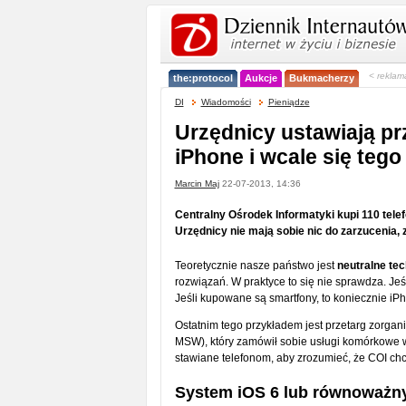
< reklam
the:protocol
Aukcje
Bukmacherzy
DI
Wiadomości
Pieniądze
Urzędnicy ustawiają pr
iPhone i wcale się tego
Marcin Maj
22-07-2013, 14:36
Centralny Ośrodek Informatyki kupi 110 tele
Urzędnicy nie mają sobie nic do zarzucenia,
Teoretycznie nasze państwo jest
neutralne tec
rozwiązań. W praktyce to się nie sprawdza. Jeś
Jeśli kupowane są smartfony, to koniecznie iPh
Ostatnim tego przykładem jest przetarg zorga
MSW), który zamówił sobie usługi komórkowe w
stawiane telefonom, aby zrozumieć, że COI chce
System iOS 6 lub równoważn