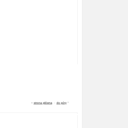
«
strona główna
-
do góry
^