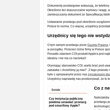
Dokumenty przetargowe wskazują, że telefony
Określono też dopuszczalne wymiary i wagę, ab
zamieszczamy dokument ze Specyfikacją Isto
Ustawianie przetargu pod określone urządzenia 
Polsce to norma. Co więcej, urzędnicy przestali
Urzędnicy się tego nie wstyd
O tym samym przetargu pisze
Gazeta Prawna
,
w porządku. Przecież różne firmy w Polsce spr
Ponadto zdaniem COI produkt Apple'a jest najb
idealny i nie ma co narzekać!
Oceniając stanowisko COI, warto brać pod uwag
zabawka i chcieliśmy ją mieć". Z tego powodu
było z opisywanymi przez nas
żyroskopami dla
Urzędnicy naprawdę nas przekonywali, że to k
Co z ne
Sonda
Należałoby 
Czy instytucja publiczna
przetargu p
powinna ustawiać przetarg
pod smartfony Apple?
technologic