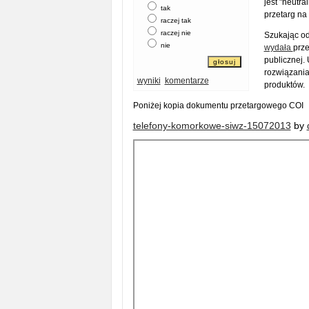
jest "neutr
tak
przetarg na
raczej tak
raczej nie
Szukając o
nie
wydała
prze
publicznej.
rozwiązania
wyniki
komentarze
produktów.
Poniżej kopia dokumentu przetargowego COI
telefony-komorkowe-siwz-15072013
by