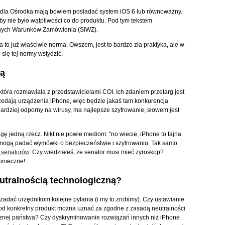
 dla Ośrodka mają bowiem posiadać system iOS 6 lub równoważny.
y nie było wątpliwości co do produktu. Pod tym tekstem
tnych Warunków Zamówienia (SIWZ).
to już właściwie norma. Owszem, jest to bardzo zła praktyka, ale w
 się tej normy wstydzić.
zą
 która rozmawiała z przedstawicielami COI. Ich zdaniem przetarg jest
zedają urządzenia iPhone, więc będzie jakaś tam konkurencja.
ardziej odporny na wirusy, ma najlepsze szyfrowanie, słowem jest
ę jedną rzecz. Nikt nie powie mediom: "no wiecie, iPhone to fajna
 mogą padać wymówki o bezpieczeństwie i szyfrowaniu. Tak samo
 senatorów
. Czy wiedziałeś, że senator musi mieć żyroskop?
onieczne!
utralnością technologiczną?
zadać urzędnikom kolejne pytania (i my to zrobimy). Czy ustawianie
od konkretny produkt można uznać za zgodne z zasadą neutralności
znej państwa? Czy dyskryminowanie rozwiązań innych niż iPhone