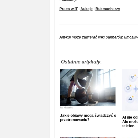
Praca w IT
|
Aukcje
|
Bukmacherzy
Artykuł może zawierać linki partnerów, umożliw
Ostatnie artykuły:
fot.
Magnific
Jakie objawy mogą świadczyć o
AI nie o
przetrenowaniu?
Ale może
telefon.