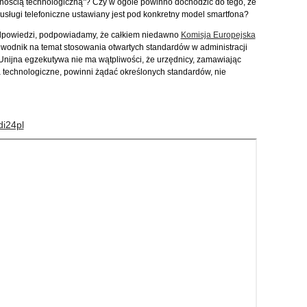
alnością technologiczną"? Czy w ogóle powinno dochodzić do tego, że
 usługi telefoniczne ustawiany jest pod konkretny model smartfona?
dpowiedzi, podpowiadamy, że całkiem niedawno
Komisja Europejska
wodnik na temat stosowania otwartych standardów w administracji
 Unijna egzekutywa nie ma wątpliwości, że urzędnicy, zamawiając
 technologiczne, powinni żądać określonych standardów, nie
di24pl