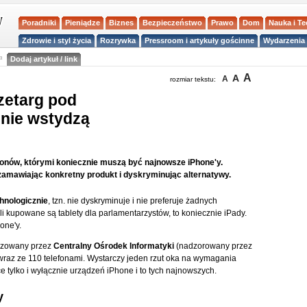
Poradniki
Pieniądze
Biznes
Bezpieczeństwo
Prawo
Dom
Nauka i T
Zdrowie i styl życia
Rozrywka
Pressroom i artykuły gościnne
Wydarzenia 
a
Dodaj artykuł / link
A
A
A
rozmiar tekstu:
zetarg pod
 nie wstydzą
fonów, którymi koniecznie muszą być najnowsze iPhone'y.
 zamawiając konkretny produkt i dyskryminując alternatywy.
hnologicznie
, tzn. nie dyskryminuje i nie preferuje żadnych
li kupowane są tablety dla parlamentarzystów, to koniecznie iPady.
one'y.
nizowany przez
Centralny Ośrodek Informatyki
(nadzorowany przez
raz ze 110 telefonami. Wystarczy jeden rzut oka na wymagania
 tylko i wyłącznie urządzeń iPhone i to tych najnowszych.
y