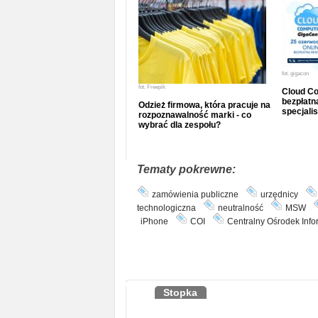
fot.
gigacon
fot.
Freepik
Cloud Co
bezpłatna
Odzież firmowa, która pracuje na
specjalis
rozpoznawalność marki - co
wybrać dla zespołu?
Tematy pokrewne:
zamówienia publiczne
urzędnicy
technologiczna
neutralność
MSW
iPhone
COI
Centralny Ośrodek Info
Stopka