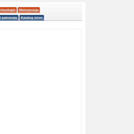
echnologie
Motoryzacja
i patronaty
Katalog stron