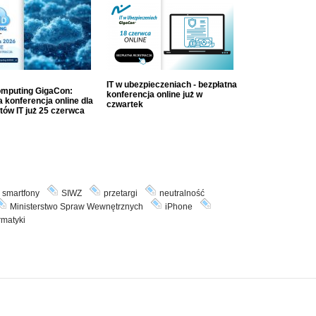
IT w ubezpieczeniach - bezpłatna
mputing GigaCon:
konferencja online już w
 konferencja online dla
czwartek
tów IT już 25 czerwca
smartfony
SIWZ
przetargi
neutralność
Ministerstwo Spraw Wewnętrznych
iPhone
rmatyki