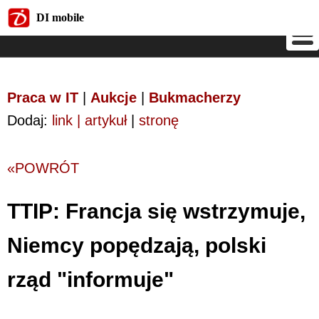
DI mobile
DI mobile
Praca w IT
|
Aukcje
|
Bukmacherzy
Dodaj:
link | artykuł
|
stronę
«POWRÓT
TTIP: Francja się wstrzymuje,
Niemcy popędzają, polski
rząd "informuje"