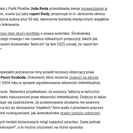
ka z Partii Piratów
Julia Reda
przedstawiła swoje
sprawozdanie w
ie, znane już jako
raport Redy
, proponuje m.in. skrócenie okresu
życia autora plus 50 lat), stworzenie bardziej elastycznych wyjątków
 linkowania.
zez obie strony konfliktu
o prawa autorskie. Środowiska
niczego nowego i nie zawiera odważnych propozycji, takich jak
asem środowiska "twórcze" (w tym OZZ) uznały, że raport ten
".
ejskim jest jeszcze inny projekt rezolucji dotyczący praw
ł
Pavel Svoboda
. Dokument, który możecie
znaleźć na stronie
 z 2004 roku w sprawie egzekwowania własności intelektualnej.
ia. Stwierdza przykładowo, że wszyscy "aktorzy w łańcuchu
iwko naruszeniom praw własności intelektualnej. Dotyczy to także
ajduje się zastrzeżenie, że podejmowane działania nie powinny
 też do stosowania "miękkich" form walki z piractwem poprzez
kimi rozwiązaniami, jak amerykańskie
prawo sześciu ostrzeżeń
.
ch modeli biznesowych mógł napędzić piractwo. Dalej jednak
o naruszeń", a to można zrozumieć na różne sposoby.