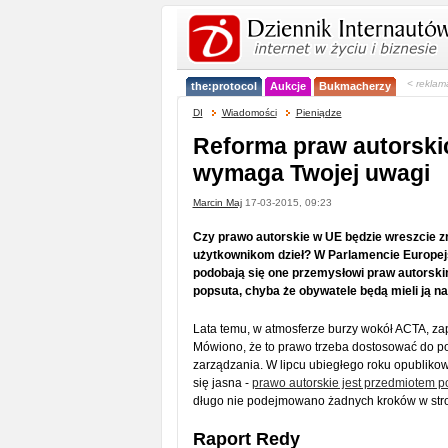
< reklam
the:protocol
Aukcje
Bukmacherzy
DI
Wiadomości
Pieniądze
Reforma praw autorski
wymaga Twojej uwagi
Marcin Maj
17-03-2015, 09:23
Czy prawo autorskie w UE będzie wreszcie 
użytkownikom dzieł? W Parlamencie Europejs
podobają się one przemysłowi praw autorski
popsuta, chyba że obywatele będą mieli ją n
Lata temu, w atmosferze burzy wokół ACTA, z
Mówiono, że to prawo trzeba dostosować do po
zarządzania. W lipcu ubiegłego roku opublikowa
się jasna -
prawo autorskie jest przedmiotem 
długo nie podejmowano żadnych kroków w str
Raport Redy