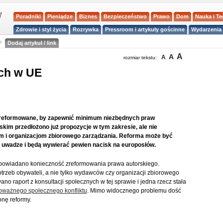
Poradniki
Pieniądze
Biznes
Bezpieczeństwo
Prawo
Dom
Nauka i T
Zdrowie i styl życia
Rozrywka
Pressroom i artykuły gościnne
Wydarzenia 
a
Dodaj artykuł / link
A
A
A
rozmiar tekstu:
ch w UE
zreformowane, by zapewnić minimum niezbędnych praw
kim przedłożono już propozycje w tym zakresie, ale nie
m i organizacjom zbiorowego zarządzania. Reforma może być
a uwadze i będą wywierać pewien nacisk na europosłów.
apowiadano konieczność zreformowania prawa autorskiego.
trzeb obywateli, a nie tylko wydawców czy organizacji zbiorowego
no raport z konsultacji społecznych w tej sprawie i jedna rzecz stała
poważnego społecznego konfliktu
. Mimo widocznego problemu dość
onę reformy.