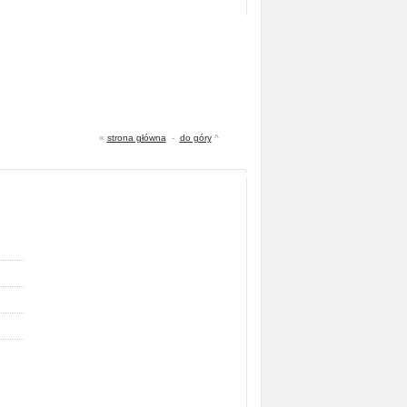
«
strona główna
-
do góry
^