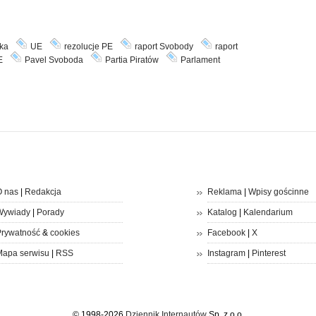
ka
UE
rezolucje PE
raport Svobody
raport
E
Pavel Svoboda
Partia Piratów
Parlament
 nas
|
Redakcja
Reklama
|
Wpisy gościnne
Wywiady
|
Porady
Katalog
|
Kalendarium
rywatność
&
cookies
Facebook
|
X
apa serwisu
|
RSS
Instagram
|
Pinterest
© 1998-2026
Dziennik Internautów
Sp. z o.o.