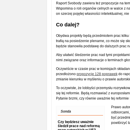
Raport Svobody zawiera też propozycje na tem
Wspomina o roli organów celnych w walce z na
on szerzej pojętej własności intelektualnej, nie
Co dalej?
Obydwa projekty będą przedmiotem prac kilku 
trafią na posiedzenie plenarne, co może się sk
będzie stanowiła podstawę do dalszych prac 
Aby ułatwić śledzenie prac nad tymi projektami
nimi związane oraz informacje o terminach gł
Oczywiście w czasie prac w komisjach składan
przedłożono
propozycje 128 poprawek
do rapo
zmianie kierunku w myśleniu o prawie autorsk
To oczywiste, że lobbyści przemysłu rozrywko
się tej reformie. Będą rozmawiać z europosłami
Pytanie brzmi, czy równie uważnie tej reformi
Prawo autor
Sonda
odbiorcami,
być przedmi
Czy będziesz uważnie
powtórzyć t
śledził prace nad reformą