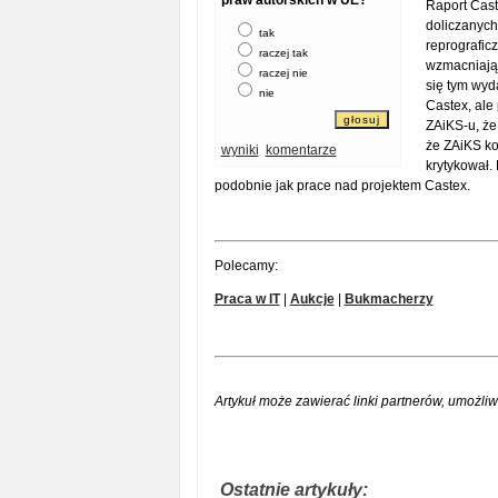
praw autorskich w UE?
Raport Caste
doliczanych
tak
reprograficz
raczej tak
wzmacniając
raczej nie
się tym wyd
nie
Castex, ale 
ZAiKS-u, że 
że ZAiKS ko
wyniki
komentarze
krytykował.
podobnie jak prace nad projektem Castex.
Polecamy:
Praca w IT
|
Aukcje
|
Bukmacherzy
Artykuł może zawierać linki partnerów, umożliw
Ostatnie artykuły: