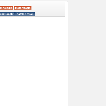
echnologie
Motoryzacja
i patronaty
Katalog stron