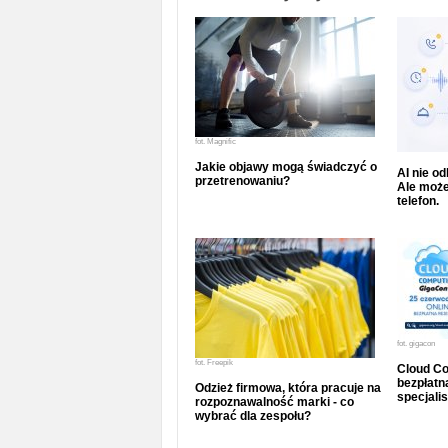
fot.
Magnific
Jakie objawy mogą świadczyć o
AI nie o
przetrenowaniu?
Ale może
telefon.
fot.
gigacon
fot.
Freepik
Cloud Co
bezpłatna
Odzież firmowa, która pracuje na
specjalis
rozpoznawalność marki - co
wybrać dla zespołu?