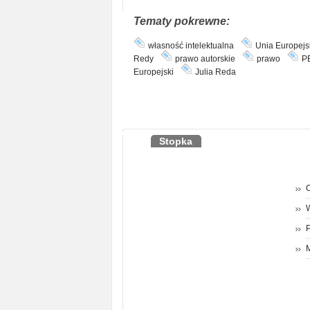
Tematy pokrewne:
własność intelektualna
Unia Europejs
Redy
prawo autorskie
prawo
P
Europejski
Julia Reda
Stopka
O
P
M