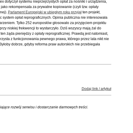
x dotyczył systemu nieprzejrzystych opłat za nośniki i urządzenia,
 jako rekompensata za prywatne kopiowanie (czyli tzw. opłaty
nej).
Parlament Europejski w ubiegłym roku przyjął
ten projekt,
 system opłat reprograficznych. Opinia publiczna nie interesowała
arzeniem. Tylko 252 europosłów głosowało za przyjęciem projektu
przy niskiej frekwencji to wystarczyło. Dziś wszyscy mają żal do
ten żąda pieniędzy z opłaty reprograficznej. Prawdą jest natomiast,
rzysta z funkcjonowania pewnego prawa, którego przez lata nikt nie
 Byłoby dobrze, gdyby reforma praw autorskich nie przebiegała
Dodaj link / artykuł
iające rozwój serwisu i dostarczanie darmowych treści.