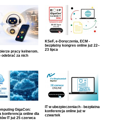
KSeF, e-Doręczenia, ECM -
bezpłatny kongres online już 22–
23 lipca
dbierze pracy kelnerom.
 odebrać za nich
IT w ubezpieczeniach - bezpłatna
mputing GigaCon:
konferencja online już w
 konferencja online dla
czwartek
tów IT już 25 czerwca