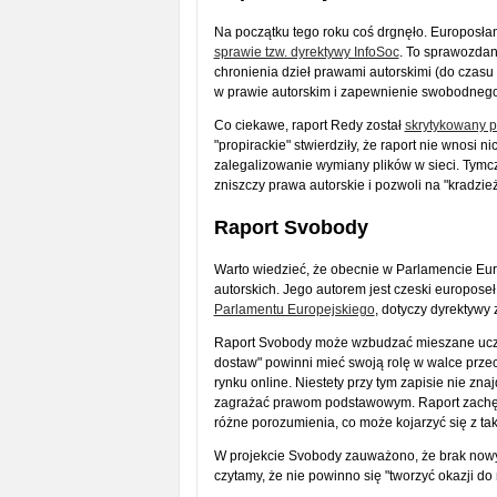
Na początku tego roku coś drgnęło. Europosłan
sprawie tzw. dyrektywy InfoSoc
. To sprawozdan
chronienia dzieł prawami autorskimi (do czasu 
w prawie autorskim i zapewnienie swobodnego
Co ciekawe, raport Redy został
skrytykowany pr
"propirackie" stwierdziły, że raport nie wnosi 
zalegalizowanie wymiany plików w sieci. Tymcz
zniszczy prawa autorskie i pozwoli na "kradzież
Raport Svobody
Warto wiedzieć, że obecnie w Parlamencie Europ
autorskich. Jego autorem jest czeski europose
Parlamentu Europejskiego
, dotyczy dyrektywy
Raport Svobody może wzbudzać mieszane uczuc
dostaw" powinni mieć swoją rolę w walce przec
rynku online. Niestety przy tym zapisie nie zn
zagrażać prawom podstawowym. Raport zachęca
różne porozumienia, co może kojarzyć się z ta
W projekcie Svobody zauważono, że brak nowy
czytamy, że nie powinno się "tworzyć okazji d