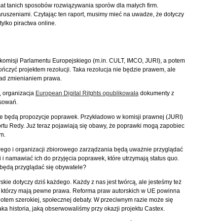
at tanich sposobów rozwiązywania sporów dla małych firm.
ruszeniami. Czytając ten raport, musimy mieć na uwadze, że dotyczy
 tylko piractwa online.
komisji Parlamentu Europejskiego (m.in. CULT, IMCO, JURI), a potem
ończyć projektem rezolucji. Taka rezolucja nie będzie prawem, ale
nad zmienianiem prawa.
, organizacja
European Digital Ritghts opublikowała
dokumenty z
osowań.
e będą propozycje poprawek. Przykładowo w komisji prawnej (JURI)
rtu Redy. Już teraz pojawiają się obawy, że poprawki mogą zapobiec
im.
wego i organizacji zbiorowego zarządzania będą uważnie przyglądać
 i namawiać ich do przyjęcia poprawek, które utrzymają status quo.
e będą przyglądać się obywatele?
skie dotyczy dziś każdego. Każdy z nas jest twórcą, ale jesteśmy też
 którzy mają pewne prawa. Reforma praw autorskich w UE powinna
otem szerokiej, społecznej debaty. W przeciwnym razie może się
aka historia, jaką obserwowaliśmy przy okazji projektu Castex.