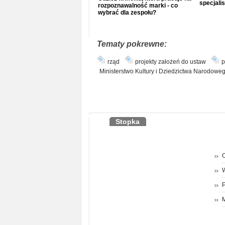
specjalis
rozpoznawalność marki - co
wybrać dla zespołu?
Tematy pokrewne:
rząd
projekty założeń do ustaw
p
Ministerstwo Kultury i Dziedzictwa Narodowe
Stopka
O
P
M