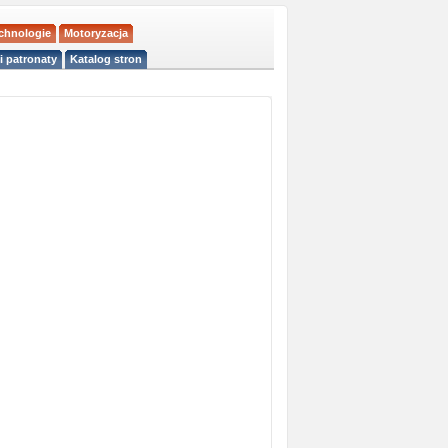
echnologie
Motoryzacja
i patronaty
Katalog stron