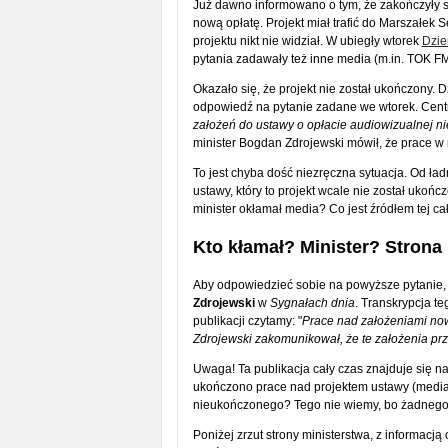
Już dawno informowano o tym, że zakończyły s
nową opłatę. Projekt miał trafić do Marszałek
projektu nikt nie widział. W ubiegły wtorek
Dzie
pytania zadawały też inne media (m.in. TOK FM
Okazało się, że projekt nie został ukończony. 
odpowiedź na pytanie zadane we wtorek. Centr
założeń do ustawy o opłacie audiowizualnej n
minister Bogdan Zdrojewski mówił, że prace w m
To jest chyba dość niezręczna sytuacja. Od ła
ustawy, który to projekt wcale nie został ukońc
minister okłamał media? Co jest źródłem tej ca
Kto kłamał? Minister? Stron
Aby odpowiedzieć sobie na powyższe pytanie, m
Zdrojewski
w
Sygnałach dnia
. Transkrypcja te
publikacji czytamy: "
Prace nad założeniami now
Zdrojewski zakomunikował, że te założenia pr
Uwaga! Ta publikacja cały czas znajduje się na 
ukończono prace nad projektem ustawy (medialn
nieukończonego? Tego nie wiemy, bo żadnego p
Poniżej zrzut strony ministerstwa, z informacją