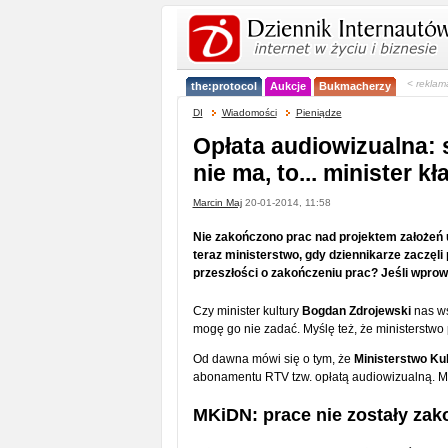
< reklam
the:protocol
Aukcje
Bukmacherzy
DI
Wiadomości
Pieniądze
Opłata audiowizualna: 
nie ma, to... minister 
Marcin Maj
20-01-2014, 11:58
Nie zakończono prac nad projektem założeń 
teraz ministerstwo, gdy dziennikarze zaczęli
przeszłości o zakończeniu prac? Jeśli wprow
Czy minister kultury
Bogdan Zdrojewski
nas ws
mogę go nie zadać. Myślę też, że ministerstwo 
Od dawna mówi się o tym, że
Ministerstwo Ku
abonamentu RTV tzw. opłatą audiowizualną. M
MKiDN: prace nie zostały za