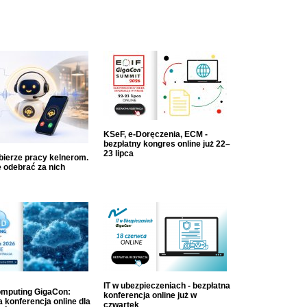
KSeF, e-Doręczenia, ECM -
bezpłatny kongres online już 22–
23 lipca
dbierze pracy kelnerom.
 odebrać za nich
IT w ubezpieczeniach - bezpłatna
mputing GigaCon:
konferencja online już w
 konferencja online dla
czwartek