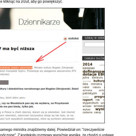
 kliknąć na zrzut, aby go powiększyć.
amego ministra znajdziemy dalej. Powiedział on: "
rzeczywiście
akończone
". Z kontekstu rozmowy wyraźnie wynika, że chodzi o ustawę