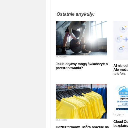
Ostatnie artykuły:
fot.
Magnific
Jakie objawy mogą świadczyć o
AI nie o
przetrenowaniu?
Ale może
telefon.
fot.
gigacon
fot.
Freepik
Cloud Co
bezpłatna
Odzież firmowa, która pracuje na