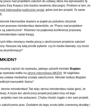
ię prace nad projektem założeń do ustawy, która ma wprowadzić tę
 Sejmu Ewy Kopacz (nie bardzo wiadomo dlaczego). Problem w tym, że
nnik Internautów publicznie spytał
, gdzie jest ten projekt. Te same
).
Dziennik Internautów dopiero w piątek po południu otrzymał
um prasowe ministerstwa stwierdziło, że "
Prace nad projektem
ie są zakończone
". Również na piątkowej konferencji prasowej
inisterstwie nadal trwają.
dnych kilku miesięcy media piszą o ukończonym projekcie założeń
zony. Nasuwa się tutaj proste pytanie: czy to media kłamały, czy może
łej dezinformacji?
a MKiDN?
usimy zajrzeć do wywiadu, jakiego udzielił minister
Bogdan
go wywiadu trafiła na
stronę internetową MKiDN
. W nagłówku
ej ustawy medialnej zostały zakończone. Minister kultury Bogdan
zedłożył marszałek Sejmu
".
stronie ministerstwa! Tak więc strona ministerstwa nadal głosi, że
ej). A może ten ukończony projekt jest jakiś inny od tego
rojektu nam nie pokazano. Chyba chodzi ciągle o ten sam projekt.
 o zakończeniu prac. Dodałem do tego zrzutu tylko czerwoną strzałkę i