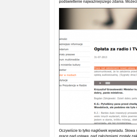
podświetlenie najważniejszego zdania. Możecie
Oczywiście to tylko nagłówek wywiadu. Słowa s
prace nad ustawą, nad założeniami zostały z