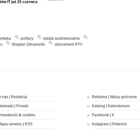
tów IT już 25 czerwca
olityka
politycy
opłata audiowizualna
go
Bogdan Zdrojewski
abonament RTV
 nas
|
Redakcja
Reklama
|
Wpisy gościnne
Wywiady
|
Porady
Katalog
|
Kalendarium
rywatność
&
cookies
Facebook
|
X
apa serwisu
|
RSS
Instagram
|
Pinterest