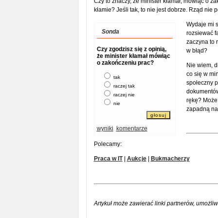
Czy to znaczy, że minister kłamał, mówiąc o za
kłamie? Jeśli tak, to nie jest dobrze. Rząd nie
Wydaje mi s
Sonda
rozsiewać fa
zaczyna to 
Czy zgodzisz się z opinią,
w błąd?
że minister kłamał mówiąc
o zakończeniu prac?
Nie wiem, d
co się w min
tak
społeczny p
raczej tak
dokumentów
raczej nie
rękę? Może 
nie
zapadną naj
wyniki
komentarze
Polecamy:
Praca w IT
|
Aukcje
|
Bukmacherzy
Artykuł może zawierać linki partnerów, umożliw