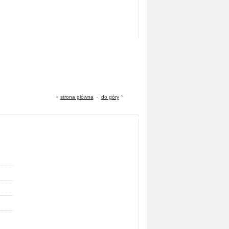
«
strona główna
-
do góry
^