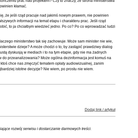
kończeniu prac nad projektem? Czy to znaczy, że strona ministerstwa
 powinien kłamać.
ię, że jeśli rząd pracuje nad jakimś nowym prawem, nie powinien
łszywych informacji na temat etapu i charakteru prac. Jeśli rząd
robić, to ja chciałbym wiedzieć jedno. Po co? Po co wprowadzać ludzi
laczego ministerstwo tak się zachowuje. Może sam minister nie wie,
isterstwie dzieje? A może chodzi o to, by zastąpić prawdziwy dialog
ustą dyskusją w mediach i to na tym etapie, gdy nie ma żadnych
 do przeanalizowania? Może ogólna dezinformacja jest komuś na
ktoś chce nas zmęczyć tematem opłaty audiowizualnej, zanim
bardziej istotne decyzje? Nie wiem, po prostu nie wiem.
Dodaj link / artykuł
iające rozwój serwisu i dostarczanie darmowych treści.