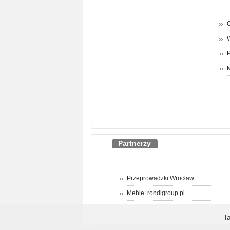
O
P
M
Partnerzy
Przeprowadzki Wrocław
Meble: rondigroup.pl
T