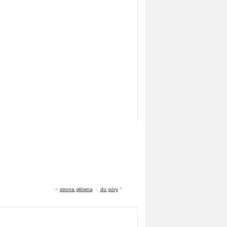
«
strona główna
-
do góry
^