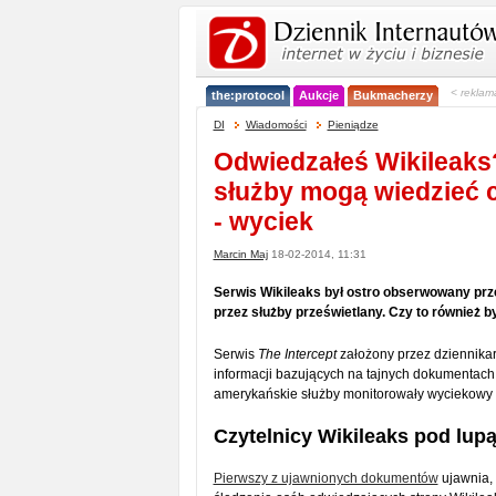
< reklam
the:protocol
Aukcje
Bukmacherzy
DI
Wiadomości
Pieniądze
Odwiedzałeś Wikileaks?
służby mogą wiedzieć 
- wyciek
Marcin Maj
18-02-2014, 11:31
Serwis Wikileaks był ostro obserwowany prze
przez służby prześwietlany. Czy to również b
Serwis
The Intercept
założony przez dziennika
informacji bazujących na tajnych dokumentach
amerykańskie służby monitorowały wyciekowy 
Czytelnicy Wikileaks pod lup
Pierwszy z ujawnionych dokumentów
ujawnia, 