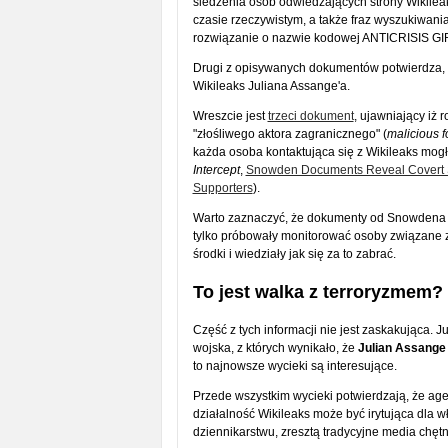
śledzenia osób odwiedzających strony Wikileak
czasie rzeczywistym, a także fraz wyszukiwania,
rozwiązanie o nazwie kodowej ANTICRISIS GI
Drugi z opisywanych dokumentów potwierdza, ż
Wikileaks Juliana Assange'a.
Wreszcie jest
trzeci dokument
, ujawniający iż 
"złośliwego aktora zagranicznego" (
malicious f
każda osoba kontaktująca się z Wikileaks mogł
Intercept
,
Snowden Documents Reveal Covert Su
Supporters
).
Warto zaznaczyć, że dokumenty od Snowdena cz
tylko próbowały monitorować osoby związane z 
środki i wiedziały jak się za to zabrać.
To jest walka z terroryzmem?
Część z tych informacji nie jest zaskakująca. 
wojska, z których wynikało, że
Julian Assange
to najnowsze wycieki są interesujące.
Przede wszystkim wycieki potwierdzają, że ag
działalność Wikileaks może być irytująca dla wła
dziennikarstwu, zresztą tradycyjne media chętn