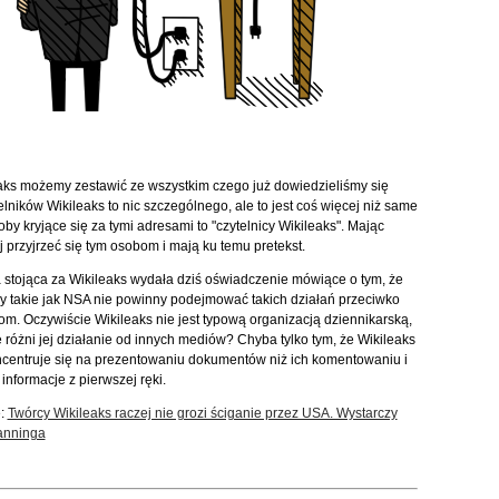
aks możemy zestawić ze wszystkim czego już dowiedzieliśmy się
ników Wikileaks to nic szczególnego, ale to jest coś więcej niż same
by kryjące się za tymi adresami to "czytelnicy Wikileaks". Mając
 przyjrzeć się tym osobom i mają ku temu pretekst.
 stojąca za Wikileaks wydała dziś oświadczenie mówiące o tym, że
y takie jak NSA nie powinny podejmować takich działań przeciwko
om. Oczywiście Wikileaks nie jest typową organizacją dziennikarską,
ę różni jej działanie od innych mediów? Chyba tylko tym, że Wikileaks
ncentruje się na prezentowaniu dokumentów niż ich komentowaniu i
informacje z pierwszej ręki.
e:
Twórcy Wikileaks raczej nie grozi ściganie przez USA. Wystarczy
anninga