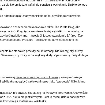
s. Mogło dochodzić do zbierania m.in. adresów IP tych osób w
 dzięki którym ludzie trafiali do serwisu z wyciekami. Służyło do tego
RL.
e administracja Obamy naciskała na to, aby ścigać założyciela
rozważano oznaczenie Wikileaks (ale także The Pirate Bay) jako
oreign actor
). Przypięcie serwisowi takiej etykietki oznaczałoby, że
aby być inwigilowana, nawet jeśli jest obywatelem USA (zob.
The
rveillance and Pressure Tactics Aimed at WikiLeaks and Its
ęsto nie stanowią precyzyjnej informacji. Nie wiemy, czy służby
Wikileaks, czy robiły to na większą skalę. Z pewnością miały do tego
Już wcześniej
ujawniono wewnętrzne dokumenty
amerykańskiego
i Wikileaks mogą być traktowani nawet jako "wrogowie" USA. Mimo
encja
NSA
nie zawsze skupia się na typowym terroryzmie. Oczywiście
dz USA, ale to nie jest terroryzm. Jest to raczej działalność bliższa
ie korzystają z materiałów Wikileaks.