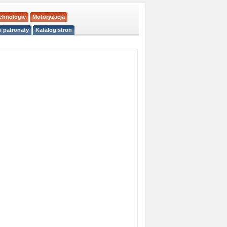
echnologie
Motoryzacja
i patronaty
Katalog stron