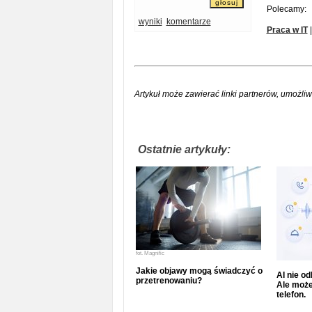
Polecamy:
wyniki
komentarze
Praca w IT
Artykuł może zawierać linki partnerów, umożliw
Ostatnie artykuły:
fot.
Magnific
Jakie objawy mogą świadczyć o
AI nie o
przetrenowaniu?
Ale może
telefon.