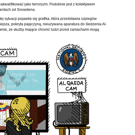
zakwalifikować jako terroryzm. Podobnie jest z kolektywem
mentach od Snowdena.
j sytuacji pojawiła się grafika, która przedstawia szpiegów
iejsza, pokryta pajęczyną, nieużywana aparatura do śledzenia Al-
enie, że służby mające chronić ludzi przed zamachami mogą