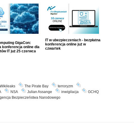
IT w ubezpieczeniach - bezpłatna
mputing GigaCon:
konferencja online już w
 konferencja online dla
czwartek
tów IT już 25 czerwca
Wikileaks
The Pirate Bay
terroryzm
A
NSA
Julian Assange
inwigilacja
GCHQ
gencja Bezpieczeństwa Narodowego