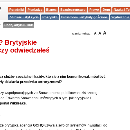
Poradniki
Pieniądze
Biznes
Bezpieczeństwo
Prawo
Dom
Nauka i T
Zdrowie i styl życia
Rozrywka
Pressroom i artykuły gościnne
Wydarzenia 
a
Dodaj artykuł / link
A
A
A
rozmiar tekstu:
 Brytyjskie
czy odwiedzałeś
z służby specjalne i każdy, kto się z nim komunikował, mógł być
yły działania przeciwko terroryzmowi?
rzy współpracujących ze Snowdenem opublikował dziś szereg
 od Edwarda Snowdena i mówiących o tym, jak brytyjskie i
portal
Wikileaks
.
ą
że brytyjska agencja
GCHQ
używała swoich systemów inwigilacji do