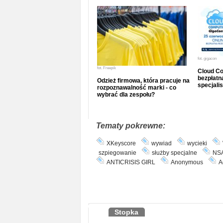
fot.
gigacon
fot.
Freepik
Cloud Co
bezpłatna
Odzież firmowa, która pracuje na
specjalis
rozpoznawalność marki - co
wybrać dla zespołu?
Tematy pokrewne:
XKeyscore
wywiad
wycieki
szpiegowanie
służby specjalne
NS
ANTICRISIS GIRL
Anonymous
A
Stopka