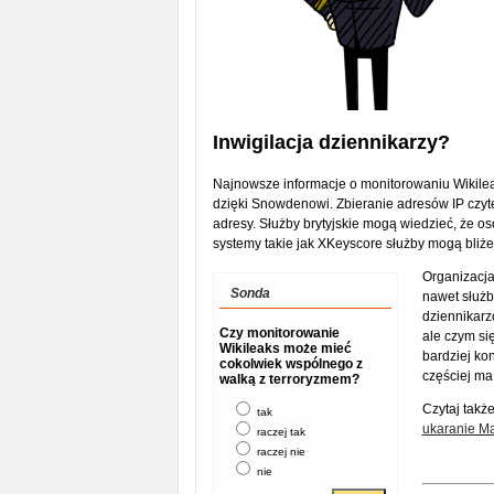
Inwigilacja dziennikarzy?
Najnowsze informacje o monitorowaniu Wikile
dzięki Snowdenowi. Zbieranie adresów IP czytel
adresy. Służby brytyjskie mogą wiedzieć, że oso
systemy takie jak XKeyscore służby mogą bliżej
Organizacja
Sonda
nawet służb
dziennikarz
Czy monitorowanie
ale czym si
Wikileaks może mieć
bardziej ko
cokolwiek wspólnego z
częściej ma 
walką z terroryzmem?
Czytaj takż
tak
ukaranie M
raczej tak
raczej nie
nie