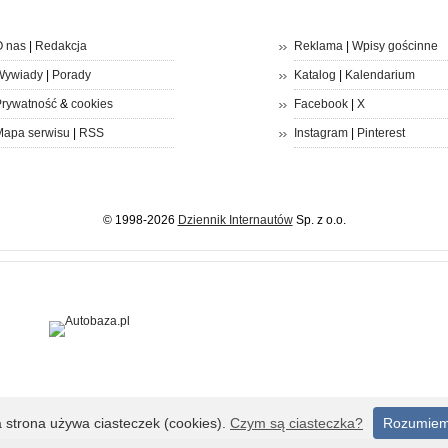
 nas
|
Redakcja
Reklama
|
Wpisy gościnne
Wywiady
|
Porady
Katalog
|
Kalendarium
rywatność
&
cookies
Facebook
|
X
apa serwisu
|
RSS
Instagram
|
Pinterest
© 1998-2026
Dziennik Internautów
Sp. z o.o.
a strona używa ciasteczek (cookies).
Czym są ciasteczka?
Rozumie