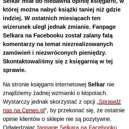
Selkar miał do niedawna opinię księgarni, w
której można nabyć książki taniej niż gdzie
indziej. W ostatnich miesiącach ten
wizerunek uległ jednak zmianie. Fanpage
Selkara na Facebooku został zalany falą
komentarzy na temat niezrealizowanych
zamówień i niezwróconych pieniędzy.
Skontaktowaliśmy się z księgarnią w tej
sprawie.
Na stronie księgarni internetowej
Selkar
nie
znajdziemy żadnej wzmianki o kłopotach.
Wystarczy jednak skorzystać z opcji „
Sprawdź
nas na Ceneo.pl
”, by przekonać się, że ostatnie
opinie klientów o sklepie nie są pozytywne.
Odwiedzając
fanpage Selkara na Facebooku
,