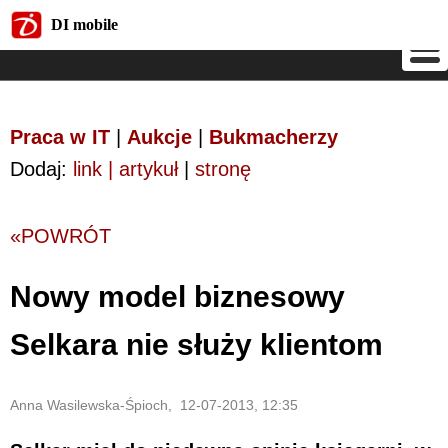
DI mobile
DI mobile
Praca w IT
|
Aukcje
|
Bukmacherzy
Dodaj:
link | artykuł
|
stronę
«POWRÓT
Nowy model biznesowy
Selkara nie służy klientom
Anna Wasilewska-Śpioch, 12-07-2013, 12:35