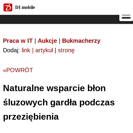
DI mobile
DI mobile
Praca w IT
|
Aukcje
|
Bukmacherzy
Dodaj:
link | artykuł
|
stronę
«POWRÓT
Naturalne wsparcie błon
śluzowych gardła podczas
przeziębienia