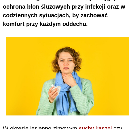
ochrona błon śluzowych przy infekcji oraz w
codziennych sytuacjach, by zachować
komfort przy każdym oddechu.
W okresie jesienno-zimowym
suchy kaszel
czy