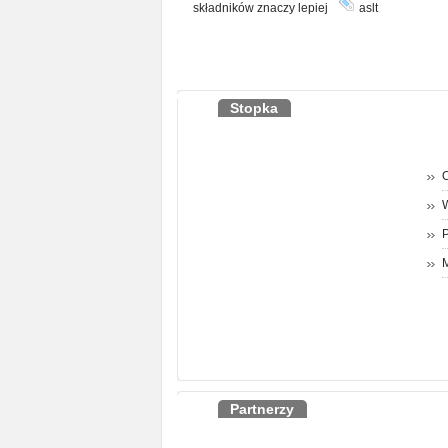
składników znaczy lepiej
aslt
Stopka
O
P
M
Partnerzy