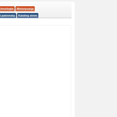
echnologie
Motoryzacja
i patronaty
Katalog stron