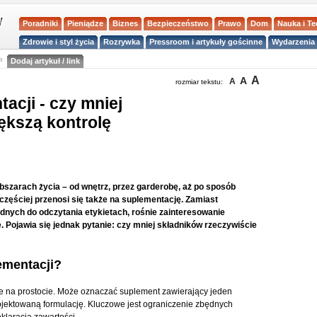
Poradniki
Pieniądze
Biznes
Bezpieczeństwo
Prawo
Dom
Nauka i T
Zdrowie i styl życia
Rozrywka
Pressroom i artykuły gościnne
Wydarzenia 
a
Dodaj artykuł / link
A
A
A
rozmiar tekstu:
acji - czy mniej
ększą kontrolę
bszarach życia – od wnętrz, przez garderobę, aż po sposób
zęściej przenosi się także na suplementację. Zamiast
dnych do odczytania etykietach, rośnie zainteresowanie
. Pojawia się jednak pytanie: czy mniej składników rzeczywiście
ementacji?
te na prostocie. Może oznaczać suplement zawierający jeden
rojektowaną formulację. Kluczowe jest ograniczenie zbędnych