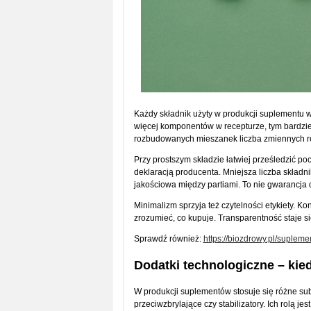
Każdy składnik użyty w produkcji suplementu w
więcej komponentów w recepturze, tym bardziej 
rozbudowanych mieszanek liczba zmiennych roś
Przy prostszym składzie łatwiej prześledzić p
deklaracją producenta. Mniejsza liczba składn
jakościowa między partiami. To nie gwarancja 
Minimalizm sprzyja też czytelności etykiety. K
zrozumieć, co kupuje. Transparentność staje 
Sprawdź również:
https://biozdrowy.pl/suplemen
Dodatki technologiczne – kie
W produkcji suplementów stosuje się różne sub
przeciwzbrylające czy stabilizatory. Ich rolą 