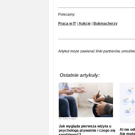
Polecamy:
Praca w IT
|
Aukcje
|
Bukmacherzy
Artykuł może zawierać linki partnerów, umożliw
Ostatnie artykuły:
fot.
Getty Images
Jak wygląda pierwsza wizyta u
AI nie o
psychologa prywatnie i czego się
Ale może
spodziewać?