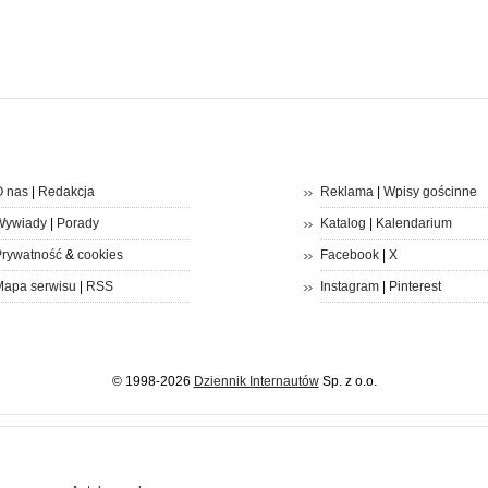
 nas
|
Redakcja
Reklama
|
Wpisy gościnne
Wywiady
|
Porady
Katalog
|
Kalendarium
rywatność
&
cookies
Facebook
|
X
apa serwisu
|
RSS
Instagram
|
Pinterest
© 1998-2026
Dziennik Internautów
Sp. z o.o.