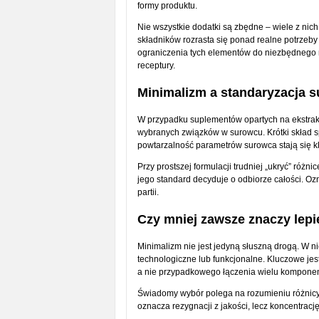
formy produktu.
Nie wszystkie dodatki są zbędne – wiele z nich 
składników rozrasta się ponad realne potrzeby
ograniczenia tych elementów do niezbędnego 
receptury.
Minimalizm a standaryzacja 
W przypadku suplementów opartych na ekstraktac
wybranych związków w surowcu. Krótki skład s
powtarzalność parametrów surowca stają się k
Przy prostszej formulacji trudniej „ukryć” różn
jego standard decyduje o odbiorze całości. Oz
partii.
Czy mniej zawsze znaczy lepi
Minimalizm nie jest jedyną słuszną drogą. W n
technologiczne lub funkcjonalne. Kluczowe jest
a nie przypadkowego łączenia wielu kompone
Świadomy wybór polega na rozumieniu różnicy 
oznacza rezygnacji z jakości, lecz koncentracj