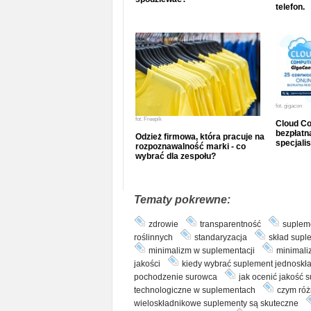
telefon.
fot.
gigacon
fot.
Freepik
Cloud Co
bezpłatna
Odzież firmowa, która pracuje na
specjalis
rozpoznawalność marki - co
wybrać dla zespołu?
Tematy pokrewne:
zdrowie
transparentność
supleme
roślinnych
standaryzacja
skład supl
minimalizm w suplementacji
minimali
jakości
kiedy wybrać suplement jednoskł
pochodzenie surowca
jak ocenić jakość 
technologiczne w suplementach
czym róż
wieloskładnikowe suplementy są skuteczne