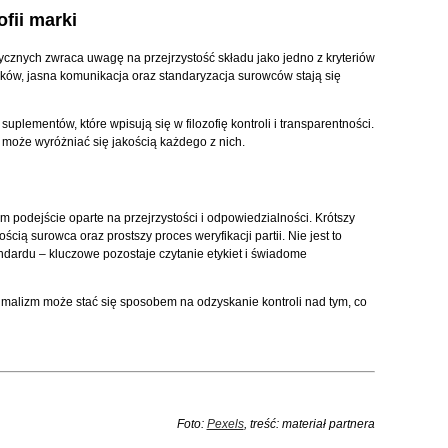
fii marki
ycznych zwraca uwagę na przejrzystość składu jako jedno z kryteriów
ników, jasna komunikacja oraz standaryzacja surowców stają się
lementów, które wpisują się w filozofię kontroli i transparentności.
 może wyróżniać się jakością każdego z nich.
 podejście oparte na przejrzystości i odpowiedzialności. Krótszy
ią surowca oraz prostszy proces weryfikacji partii. Nie jest to
ardu – kluczowe pozostaje czytanie etykiet i świadome
malizm może stać się sposobem na odzyskanie kontroli nad tym, co
Foto:
Pexels
, treść: materiał partnera