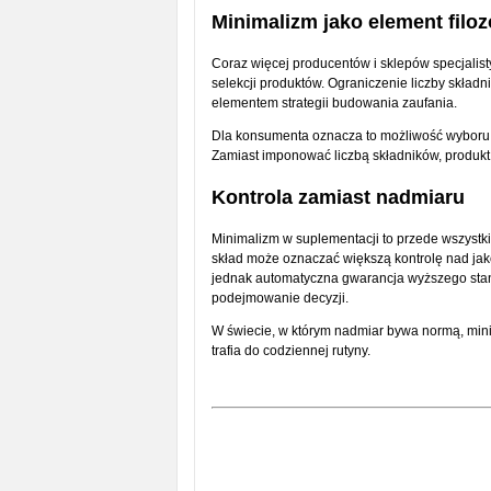
Minimalizm jako element filozo
Coraz więcej producentów i sklepów specjalist
selekcji produktów. Ograniczenie liczby skład
elementem strategii budowania zaufania.
Dla konsumenta oznacza to możliwość wyboru sup
Zamiast imponować liczbą składników, produkt
Kontrola zamiast nadmiaru
Minimalizm w suplementacji to przede wszystkim
skład może oznaczać większą kontrolę nad jakośc
jednak automatyczna gwarancja wyższego stand
podejmowanie decyzji.
W świecie, w którym nadmiar bywa normą, mini
trafia do codziennej rutyny.