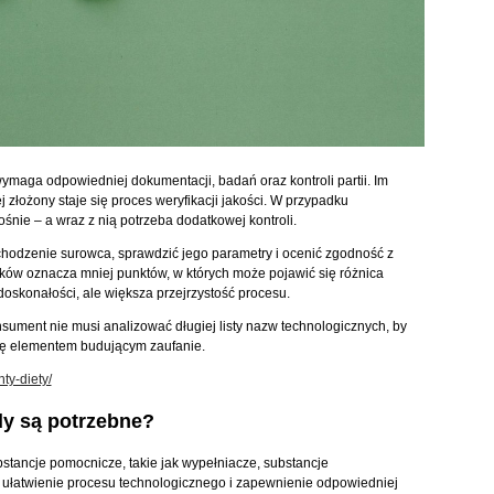
ymaga odpowiedniej dokumentacji, badań oraz kontroli partii. Im
złożony staje się proces weryfikacji jakości. W przypadku
nie – a wraz z nią potrzeba dodatkowej kontroli.
ochodzenie surowca, sprawdzić jego parametry i ocenić zgodność z
ików oznacza mniej punktów, w których może pojawić się różnica
doskonałości, ale większa przejrzystość procesu.
onsument nie musi analizować długiej listy nazw technologicznych, by
się elementem budującym zaufanie.
ty-diety/
dy są potrzebne?
stancje pomocnicze, takie jak wypełniacze, substancje
jest ułatwienie procesu technologicznego i zapewnienie odpowiedniej