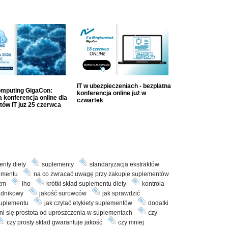
IT w ubezpieczeniach - bezpłatna
mputing GigaCon:
konferencja online już w
 konferencja online dla
czwartek
tów IT już 25 czerwca
nty diety
suplementy
standaryzacja ekstraktów
ementu
na co zwracać uwagę przy zakupie suplementów
zm
lho
krótki skład suplementu diety
kontrola
adnikowy
jakość surowców
jak sprawdzić
suplementu
jak czytać etykiety suplementów
dodatki
ni się prostota od uproszczenia w suplementach
czy
czy prosty skład gwarantuje jakość
czy mniej