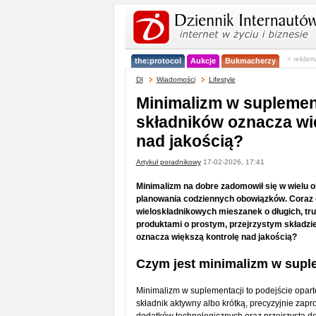
< reklam
the:protocol
Aukcje
Bukmacherzy
DI
Wiadomości
Lifestyle
Minimalizm w suplement
składników oznacza wi
nad jakością?
Artykuł poradnikowy
17-02-2026, 17:41
Minimalizm na dobre zadomowił się w wielu o
planowania codziennych obowiązków. Coraz c
wieloskładnikowych mieszanek o długich, tru
produktami o prostym, przejrzystym składzie
oznacza większą kontrolę nad jakością?
Czym jest minimalizm w supl
Minimalizm w suplementacji to podejście opar
składnik aktywny albo krótką, precyzyjnie zap