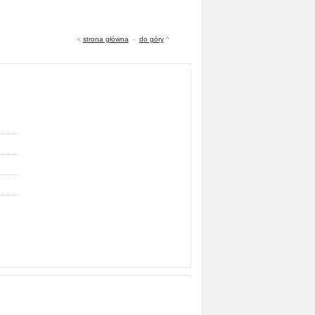
«
strona główna
-
do góry
^