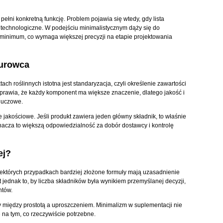
pełni konkretną funkcję. Problem pojawia się wtedy, gdy lista
 technologiczne. W podejściu minimalistycznym dąży się do
minimum, co wymaga większej precyzji na etapie projektowania
surowca
h roślinnych istotna jest standaryzacja, czyli określenie zawartości
prawia, że każdy komponent ma większe znaczenie, dlatego jakość i
luczowe.
ice jakościowe. Jeśli produkt zawiera jeden główny składnik, to właśnie
nacza to większą odpowiedzialność za dobór dostawcy i kontrolę
ej?
iektórych przypadkach bardziej złożone formuły mają uzasadnienie
 jednak to, by liczba składników była wynikiem przemyślanej decyzji,
ntów.
między prostotą a uproszczeniem. Minimalizm w suplementacji nie
ę na tym, co rzeczywiście potrzebne.