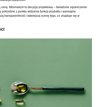
klaracja zawartości.
ą cenę. Minimalizm to decyzja projektowa – świadome ograniczenie
ę potrzebne z punktu widzenia funkcji produktu i wymogów
ą transparentność i łatwiejszą ocenę tego, co znajduje się w
ści