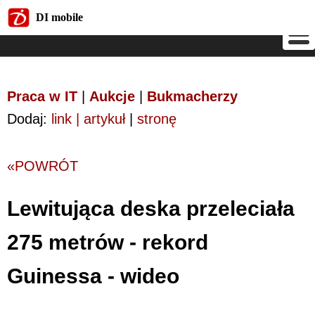
DI mobile
DI mobile
Praca w IT
|
Aukcje
|
Bukmacherzy
Dodaj:
link | artykuł
|
stronę
«POWRÓT
Lewitująca deska przeleciała
275 metrów - rekord
Guinessa - wideo