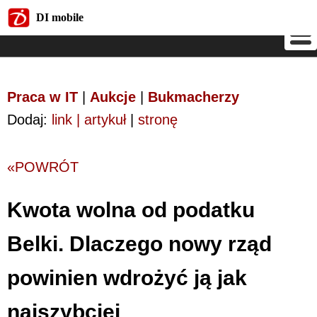
DI mobile
DI mobile
Praca w IT
|
Aukcje
|
Bukmacherzy
Dodaj:
link | artykuł
|
stronę
«POWRÓT
Kwota wolna od podatku
Belki. Dlaczego nowy rząd
powinien wdrożyć ją jak
najszybciej