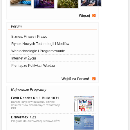
Więcej
Forum
Biznes, Finase i Prawo
Rynek Nowych Technologii i Mediów
Webtechnologie i Programowanie
Internet w Życiu
Pieniądze Polityka i Władza
Wejdź na Forum!
Najnowsze Programy
Foxit Reader 6.1.1 Build 1031
Bardzo szybki w działaniu czytnik
dokumentów stworzonych w formacje
PDF.
DriverMax 7.21
Program do archiwizacji sterowników.