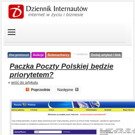
< reklama
the:protocol
Aukcje
Bukmacherzy
Dodaj artykuł / link
Paczka Poczty Polskiej będzie
priorytetem?
«
wróć do artykułu
Poprzednie
Następne