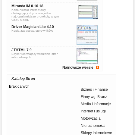
Miranda IM 0.10.18
Komunikator internetowy,
obsługujący chyba wszystkie
najpopularniejsze protokoły, w tym
Gadu-Gadu.
Driver Magician Lite 4.10
Kopia zapasowa sterowników.
JTHTML 7.9
Edytor ułatwiający tworzenie stron
internetowych
Najnowsze wersje
Katalog Stron
Brak danych
Biznes i Finanse
Firmy wg. Branż
Media i Informacje
Internet i usługi
Motoryzacja
Nieruchomości
Sklepy internetowe