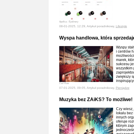
Apollca - Eyelinery
08-01-2025, 12:29, Artykuł poradnikowy,
Lifestyle
Wyspa handlowa, która sprzedaje
Wyspy stał
i centrów 
możliwości
marek, któr
sukcesu jes
wszystkim 
zaprojekto
zwiększy s
inspirując
Carl Raw
07-01-2025, 09:05, Artykuł poradnikowy,
Pieniądze
Muzyka bez ZAiKS? To możliwe!
Czy wiesz,
lokalu bez
innych org
oferuje ro
którym zap
jednocześn