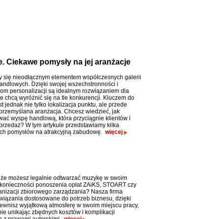
. Ciekawe pomysły na jej aranżacje
y się nieodłącznym elementem współczesnych galerii
handlowych. Dzięki swojej wszechstronności i
om personalizacji są idealnym rozwiązaniem dla
e chcą wyróżnić się na tle konkurencji. Kluczem do
t jednak nie tylko lokalizacja punktu, ale przede
przemyślana aranżacja. Chcesz wiedzieć, jak
wać wyspę handlową, która przyciągnie klientów i
przedaż? W tym artykule przedstawiamy kilka
ych pomysłów na atrakcyjną zabudowę.
więcej
 że możesz legalnie odtwarzać muzykę w swoim
 konieczności ponoszenia opłat ZAiKS, STOART czy
anizacji zbiorowego zarządzania? Nasza firma
związania dostosowane do potrzeb biznesu, dzięki
ewnisz wyjątkową atmosferę w swoim miejscu pracy,
ie unikając zbędnych kosztów i komplikacji