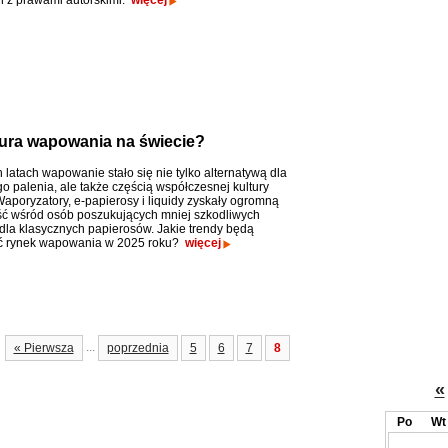
 z prawami autorskimi.
więcej
ltura wapowania na świecie?
 latach wapowanie stało się nie tylko alternatywą dla
o palenia, ale także częścią współczesnej kultury
Waporyzatory, e-papierosy i liquidy zyskały ogromną
ć wśród osób poszukujących mniej szkodliwych
 dla klasycznych papierosów. Jakie trendy będą
ać rynek wapowania w 2025 roku?
więcej
...
« Pierwsza
poprzednia
5
6
7
8
«
Po
Wt