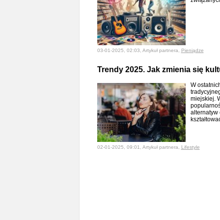
związanych
03-01-2025, 02:03, Artykuł partnera,
Pieniądze
Trendy 2025. Jak zmienia się ku
W ostatnich
tradycyjneg
miejskiej. 
popularnoś
alternatyw
kształtow
02-01-2025, 09:01, Artykuł partnera,
Lifestyle