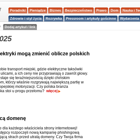
Poradniki
Pieniądze
Biznes
Bezpieczeństwo
Prawo
Dom
Nauka i T
Zdrowie i styl życia
Rozrywka
Pressroom i artykuły gościnne
Wydarzenia 
a
Dodaj artykuł / link
025
ektryki mogą zmienić oblicze polskich
ie transport miejski, gdzie elektryczne taksówki
ulicami, a ich ceny nie przyprawiają o zawrót głowy.
staje się teraźniejszością dzięki chińskim
m, którzy właśnie rozgrywają największą partię w
ropejskiej motoryzacji. Czy polska branża
ka stoi u progu przełomu?
więcej
ącą domenę
 dla każdego właściciela strony internetowej!
tępcy rozpoczęli nową kampanię phishingową
jącą strach przed utratą domeny. Czy Twoja firma