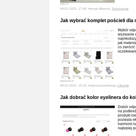
DALL-E
08-01-2025, 17:46, Henryk Warecki,
Technologie
Jak wybrać komplet pościeli dla
Wybór odpo
wyzwanie d
najmłodszy
jak materi
co zwrócić 
oczekiwani
glebokisen.pl
08-01-2025, 15:16, Artykuł poradnikowy,
Lifestyle
Jak dobrać kolor eyelinera do k
Dobór odpo
na podkreś
produkt nie
pozwala ek
harmonii lu
najlepiej 