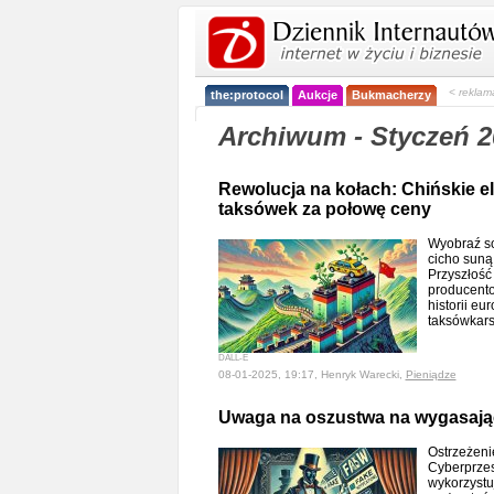
< reklam
the:protocol
Aukcje
Bukmacherzy
Archiwum - Styczeń 2
Rewolucja na kołach: Chińskie el
taksówek za połowę ceny
Wyobraź sob
cicho suną 
Przyszłość 
producento
historii eu
taksówkars
DALL-E
08-01-2025, 19:17, Henryk Warecki,
Pieniądze
Uwaga na oszustwa na wygasaj
Ostrzeżenie
Cyberprzes
wykorzystu