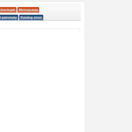
echnologie
Motoryzacja
i patronaty
Katalog stron