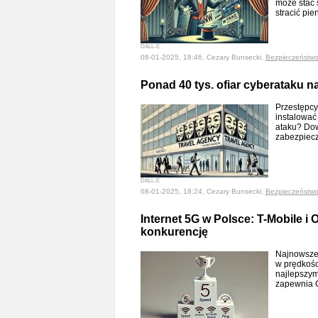
może stać 
stracić pi
DALL-E
08-01-2025, 18:46, Cezary Bunsecki,
Bezpieczeństw
Ponad 40 tys. ofiar cyberataku na
Przestępcy
instalować
ataku? Dowi
zabezpiecz
DALL-E
08-01-2025, 18:24, Cezary Bunsecki,
Bezpieczeństw
Internet 5G w Polsce: T-Mobile i
konkurencję
Najnowsze 
w prędkośc
najlepszym
zapewnia 