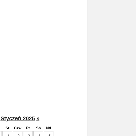
Styczeń 2025
»
Śr
Czw
Pt
Sb
Nd
1
2
3
4
5