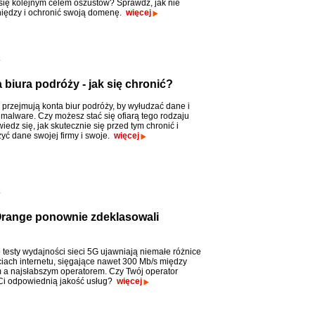
się kolejnym celem oszustów? Sprawdź, jak nie
eniędzy i ochronić swoją domenę.
więcej
o
 biura podróży - jak się chronić?
 przejmują konta biur podróży, by wyłudzać dane i
 malware. Czy możesz stać się ofiarą tego rodzaju
edz się, jak skutecznie się przed tym chronić i
yć dane swojej firmy i swoje.
więcej
o
 Orange ponownie zdeklasowali
testy wydajności sieci 5G ujawniają niemałe różnice
iach internetu, sięgające nawet 300 Mb/s między
 a najsłabszym operatorem. Czy Twój operator
Ci odpowiednią jakość usług?
więcej