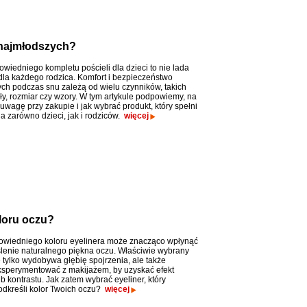
 najmłodszych?
wiedniego kompletu pościeli dla dzieci to nie lada
la każdego rodzica. Komfort i bezpieczeństwo
ch podczas snu zależą od wielu czynników, takich
ały, rozmiar czy wzory. W tym artykule podpowiemy, na
uwagę przy zakupie i jak wybrać produkt, który spełni
a zarówno dzieci, jak i rodziców.
więcej
oloru oczu?
wiedniego koloru eyelinera może znacząco wpłynąć
lenie naturalnego piękna oczu. Właściwie wybrany
 tylko wydobywa głębię spojrzenia, ale także
sperymentować z makijażem, by uzyskać efekt
b kontrastu. Jak zatem wybrać eyeliner, który
podkreśli kolor Twoich oczu?
więcej