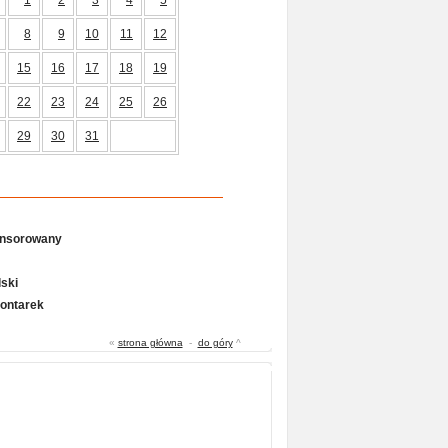
8
9
10
11
12
15
16
17
18
19
22
23
24
25
26
29
30
31
onsorowany
ski
Gontarek
«
strona główna
-
do góry
^