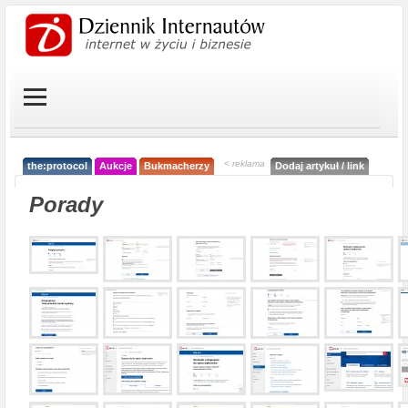
< reklama
the:protocol
Aukcje
Bukmacherzy
Dodaj artykuł / link
Porady