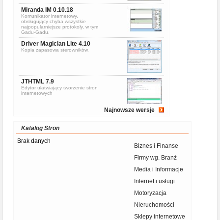
Miranda IM 0.10.18
Komunikator internetowy,
obsługujący chyba wszystkie
najpopularniejsze protokoły, w tym
Gadu-Gadu.
Driver Magician Lite 4.10
Kopia zapasowa sterowników.
JTHTML 7.9
Edytor ułatwiający tworzenie stron
internetowych
Najnowsze wersje
Katalog Stron
Brak danych
Biznes i Finanse
Firmy wg. Branż
Media i Informacje
Internet i usługi
Motoryzacja
Nieruchomości
Sklepy internetowe