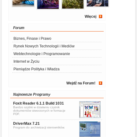
Więcej
Forum
Biznes, Finase i Prawo
Rynek Nowych Technologii i Mediów
Webtechnologie i Programowanie
Internet w Życiu
Pieniądze Polityka i Władza
Wejdź na Forum!
Najnowsze Programy
Foxit Reader 6.1.1 Build 1031
Bardzo szybki w działaniu czytnik
dokumentów stworzonych w formacje
PDF.
DriverMax 7.21
Program do archiwizacji sterowników.