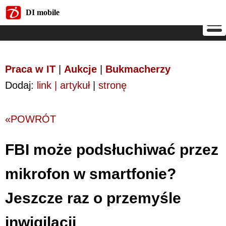
DI mobile
DI mobile
Praca w IT
|
Aukcje
|
Bukmacherzy
Dodaj:
link | artykuł
|
stronę
«POWRÓT
FBI może podsłuchiwać przez
mikrofon w smartfonie?
Jeszcze raz o przemyśle
inwigilacji