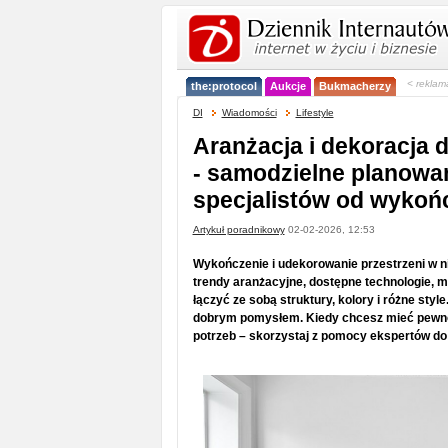
< reklam
the:protocol
Aukcje
Bukmacherzy
DI
Wiadomości
Lifestyle
Aranżacja i dekoracja
- samodzielne planowa
specjalistów od wykoń
Artykuł poradnikowy
02-02-2026, 12:53
Wykończenie i udekorowanie przestrzeni w n
trendy aranżacyjne, dostępne technologie, mat
łączyć ze sobą struktury, kolory i różne styl
dobrym pomysłem. Kiedy chcesz mieć pewnoś
potrzeb – skorzystaj z pomocy ekspertów do