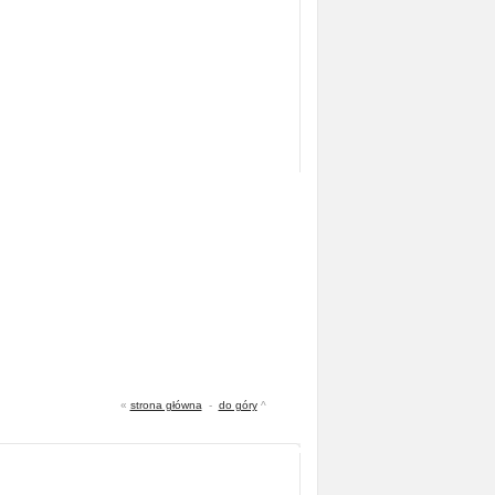
«
strona główna
-
do góry
^