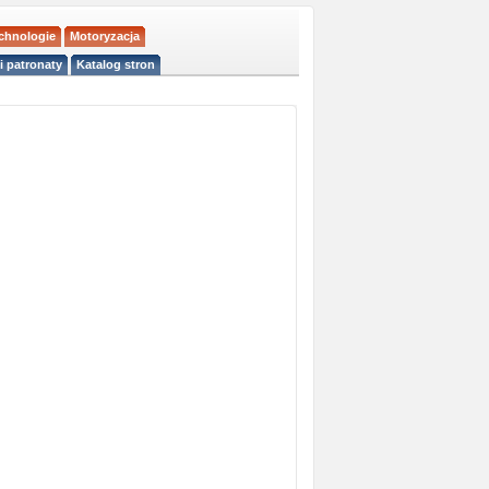
echnologie
Motoryzacja
i patronaty
Katalog stron