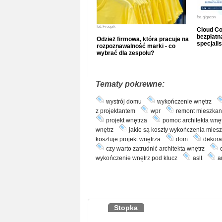
fot.
gigacon
fot.
Freepik
Cloud Co
bezpłatna
Odzież firmowa, która pracuje na
specjalis
rozpoznawalność marki - co
wybrać dla zespołu?
Tematy pokrewne:
wystrój domu
wykończenie wnętrz
z projektantem
wpr
remont mieszkan
projekt wnętrza
pomoc architekta wnę
wnętrz
jakie są koszty wykończenia mies
kosztuje projekt wnętrza
dom
dekora
czy warto zatrudnić architekta wnętrz
wykończenie wnętrz pod klucz
aslt
a
Stopka