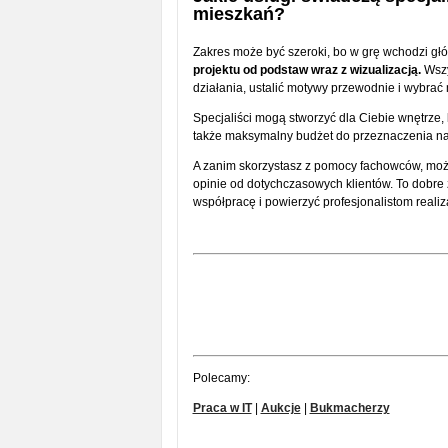
mieszkań?
Zakres może być szeroki, bo w grę wchodzi gł
projektu od podstaw wraz z wizualizacją.
Wszy
działania, ustalić motywy przewodnie i wybrać 
Specjaliści mogą stworzyć dla Ciebie wnętrze, 
także maksymalny budżet do przeznaczenia n
A zanim skorzystasz z pomocy fachowców, możesz
opinie od dotychczasowych klientów. To dobre ź
współpracę i powierzyć profesjonalistom real
Polecamy:
Praca w IT
|
Aukcje
|
Bukmacherzy