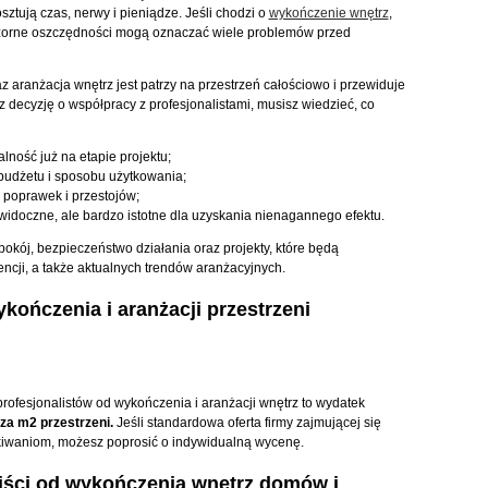
sztują czas, nerwy i pieniądze. Jeśli chodzi o
wykończenie wnętrz
,
ozorne oszczędności mogą oznaczać wiele problemów przed
z aranżacja wnętrz jest patrzy na przestrzeń całościowo i przewiduje
 decyzję o współpracy z profesjonalistami, musisz wiedzieć, co
lność już na etapie projektu;
 budżetu i sposobu użytkowania;
 poprawek i przestojów;
iewidoczne, ale bardzo istotne dla uzyskania nienagannego efektu.
okój, bezpieczeństwo działania oraz projekty, które będą
ncji, a także aktualnych trendów aranżacyjnych.
kończenia i aranżacji przestrzeni
rofesjonalistów od wykończenia i aranżacji wnętrz to wydatek
 za m
2
przestrzeni.
Jeśli standardowa oferta firmy zajmującej się
iwaniom, możesz poprosić o indywidualną wycenę.
liści od wykończenia wnętrz domów i