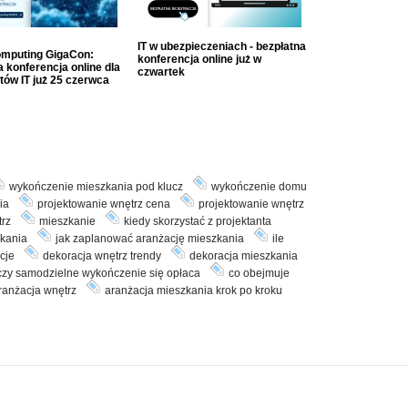
IT w ubezpieczeniach - bezpłatna
mputing GigaCon:
konferencja online już w
 konferencja online dla
czwartek
tów IT już 25 czerwca
wykończenie mieszkania pod klucz
wykończenie domu
ia
projektowanie wnętrz cena
projektowanie wnętrz
trz
mieszkanie
kiedy skorzystać z projektanta
zkania
jak zaplanować aranżację mieszkania
ile
cje
dekoracja wnętrz trendy
dekoracja mieszkania
czy samodzielne wykończenie się opłaca
co obejmuje
ranżacja wnętrz
aranżacja mieszkania krok po kroku