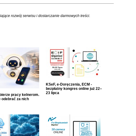
iające rozwój serwisu i dostarczanie darmowych treści.
KSeF, e-Doręczenia, ECM -
bezpłatny kongres online już 22–
23 lipca
dbierze pracy kelnerom.
 odebrać za nich