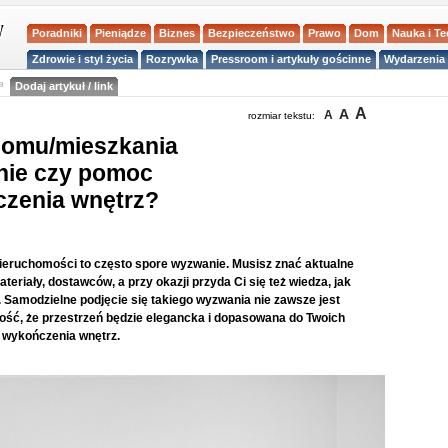
Poradniki
Pieniądze
Biznes
Bezpieczeństwo
Prawo
Dom
Nauka i T
Zdrowie i styl życia
Rozrywka
Pressroom i artykuły gościnne
Wydarzenia 
a
Dodaj artykuł / link
A
A
A
rozmiar tekstu:
 domu/mieszkania
nie czy pomoc
czenia wnętrz?
ieruchomości to często spore wyzwanie. Musisz znać aktualne
eriały, dostawców, a przy okazji przyda Ci się też wiedza, jak
e. Samodzielne podjęcie się takiego wyzwania nie zawsze jest
ć, że przestrzeń będzie elegancka i dopasowana do Twoich
 wykończenia wnętrz.