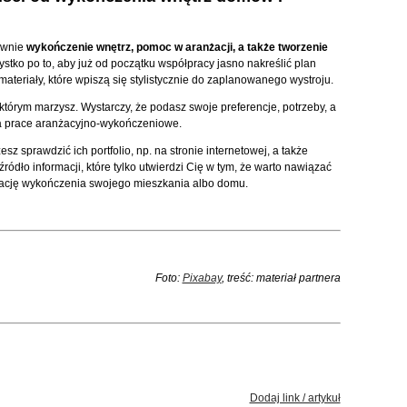
ównie
wykończenie wnętrz, pomoc w aranżacji, a także tworzenie
stko po to, aby już od początku współpracy jasno nakreślić plan
materiały, które wpiszą się stylistycznie do zaplanowanego wystroju.
którym marzysz. Wystarczy, że podasz swoje preferencje, potrzeby, a
a prace aranżacyjno-wykończeniowe.
 sprawdzić ich portfolio, np. na stronie internetowej, a także
ródło informacji, które tylko utwierdzi Cię w tym, że warto nawiązać
izację wykończenia swojego mieszkania albo domu.
Foto:
Pixabay
, treść: materiał partnera
Dodaj link / artykuł