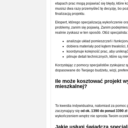
etapach prac mogą pojawiać się błędy, które ko
musisz dwa razy przemyśleć tę decyzję, bo p
finalizacją projektu.
Ekspert, którego specjalizacją wykończenie ora
problemy, zanim się pojawią. Zanim podejmiesz
realnie zyskasz w ten sposób. Otóż specjalista:
analizuje układ pomieszczeń i funkcjona
dobiera materiały pod kątem trwałości,
koordynuje kolejność prac, aby uniknąć
pilnuje detali technicznych, które są n
Korzystając z pomocy specjalistów zyskujesz sp
dopasowane do Twojego budżetu, wizji, prefere
Ile może kosztować projekt wy
mieszkalnej?
To kwestia indywidualna, natomiast za pomoc p
zaczynający się
od ok. 1390 do ponad 3390 zł
wykończeniem wnętrz nie sprosta Twoim oczek
Jakie usługi świadczą specja