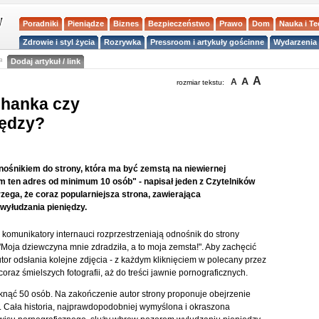
Poradniki
Pieniądze
Biznes
Bezpieczeństwo
Prawo
Dom
Nauka i T
Zdrowie i styl życia
Rozrywka
Pressroom i artykuły gościnne
Wydarzenia 
a
Dodaj artykuł / link
A
A
A
rozmiar tekstu:
chanka czy
iędzy?
dnośnikiem do strony, która ma być zemstą na niewiernej
em ten adres od minimum 10 osób" - napisał jeden z Czytelników
zega, że coraz popularniejsza strona, zawierająca
wyłudzania pieniędzy.
i komunikatory internauci rozprzestrzeniają odnośnik do strony
: "Moja dziewczyna mnie zdradziła, a to moja zemsta!". Aby zachęcić
utor odsłania kolejne zdjęcia - z każdym kliknięciem w polecany przez
az śmielszych fotografii, aż do treści jawnie pornograficznych.
liknąć 50 osób. Na zakończenie autor strony proponuje obejrzenie
. Cała historia, najprawdopodobniej wymyślona i okraszona