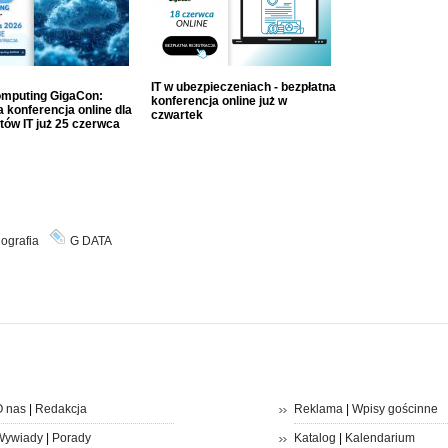
IT w ubezpieczeniach - bezpłatna
mputing GigaCon:
konferencja online już w
 konferencja online dla
czwartek
tów IT już 25 czerwca
ografia
G DATA
 nas
|
Redakcja
Reklama
|
Wpisy gościnne
Wywiady
|
Porady
Katalog
|
Kalendarium