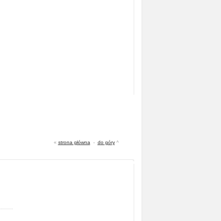
«
strona główna
-
do góry
^