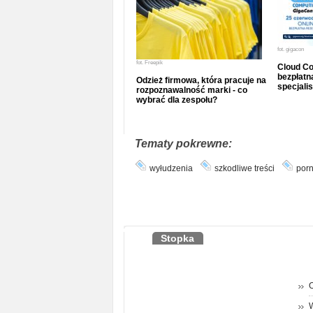
fot.
gigacon
fot.
Freepik
Cloud Co
bezpłatna
Odzież firmowa, która pracuje na
specjalis
rozpoznawalność marki - co
wybrać dla zespołu?
Tematy pokrewne:
wyłudzenia
szkodliwe treści
porn
Stopka
O