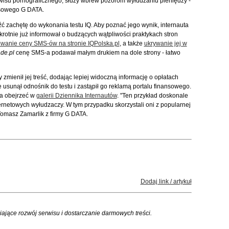
wisu pornograficznego, służy wbrew pozorom wyłudzaniu pieniędzy -
usowego G DATA.
ć zachętę do wykonania testu IQ. Aby poznać jego wynik, internauta
krotnie już informował o budzących wątpliwości praktykach stron
owanie ceny SMS-ów na stronie IQPolska.pl
, a także
ukrywanie jej w
de.pl
cenę SMS-a podawał małym drukiem na dole strony - łatwo
 zmienił jej treść, dodając lepiej widoczną informację o opłatach
 usunął odnośnik do testu i zastąpił go reklamą portalu finansowego.
na obejrzeć w
galerii Dziennika Internautów
. "Ten przykład doskonale
rnetowych wyłudzaczy. W tym przypadku skorzystali oni z popularnej
Tomasz Zamarlik z firmy G DATA.
Dodaj link / artykuł
iające rozwój serwisu i dostarczanie darmowych treści.