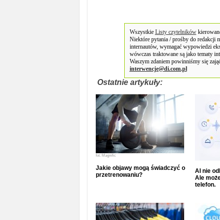
Wszystkie
Listy czytelników
kierowane
Niektóre pytania / prośby do redakcji
internautów, wymagać wypowiedzi eks
wówczas traktowane są jako tematy in
Waszym zdaniem powinniśmy się zająć
interwencje@di.com.pl
Ostatnie artykuły:
fot.
Magnific
Jakie objawy mogą świadczyć o
AI nie o
przetrenowaniu?
Ale może
telefon.