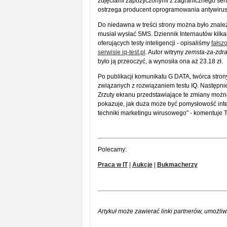
zdjęciami zapożyczonymi z zagranicznego ser
ostrzega producent oprogramowania antywir
Do niedawna w treści strony można było znaleź
musiał wysłać SMS. Dziennik Internautów kilka
oferujących testy inteligencji - opisaliśmy
fałsz
serwisie iq-test.pl
. Autor witryny
zemsta-za-zdra
było ją przeoczyć, a wynosiła ona aż 23.18 zł.
Po publikacji komunikatu G DATA, twórca strony
związanych z rozwiązaniem testu IQ. Następnie
Zrzuty ekranu przedstawiające te zmiany moż
pokazuje, jak duża może być pomysłowość inte
techniki marketingu wirusowego" - komentuje 
Polecamy:
Praca w IT
|
Aukcje
|
Bukmacherzy
Artykuł może zawierać linki partnerów, umożliw