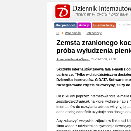
< reklam
the:protocol
Aukcje
Bukmacherzy
DI
Wiadomości
Interwencje
Zemsta zranionego ko
próba wyłudzenia pien
Anna Wasilewska-Śpioch
24-09-2008, 21:32
Skrzynki internautów zalewa fala e-maili z o
partnerce. "Tylko w dniu dzisiejszym dostał
Dziennika Internautów. G DATA Software ostr
roznegliżowane zdjęcia dziewczyny, służy do 
Od kilku dni poprzez internetowe fora, e-maile 
zemsta-za-zdrade.pl
, na której widnieje napis
internautów do rozsyłania adresu witryny, jej a
daną osobę odnośnik uzyskuje ona dostęp do cor
Aby zobaczyć wszystkie zdjęcia, w link musi k
filmu wideo z udziałem opisywanej dziewczyny