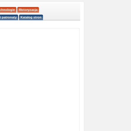
echnologie
Motoryzacja
i patronaty
Katalog stron