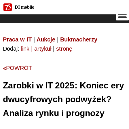
DI mobile
DI mobile
Praca w IT
|
Aukcje
|
Bukmacherzy
Dodaj:
link | artykuł
|
stronę
«POWRÓT
Zarobki w IT 2025: Koniec ery
dwucyfrowych podwyżek?
Analiza rynku i prognozy