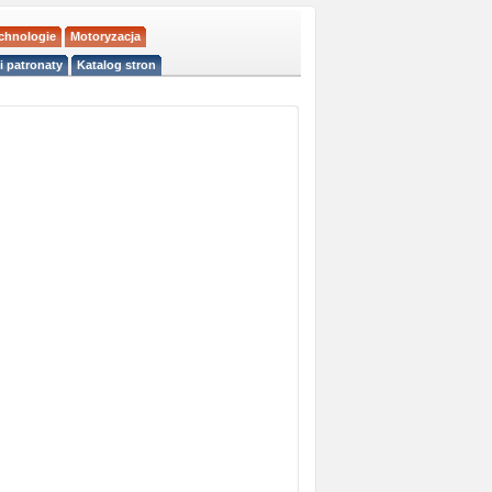
echnologie
Motoryzacja
i patronaty
Katalog stron