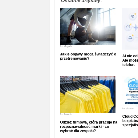
Ostatnie artykuły:
fot.
Magnific
Jakie objawy mogą świadczyć o
AI nie o
przetrenowaniu?
Ale może
telefon.
fot.
gigacon
fot.
Freepik
Cloud Co
bezpłatna
Odzież firmowa, która pracuje na
specjalis
rozpoznawalność marki - co
wybrać dla zespołu?