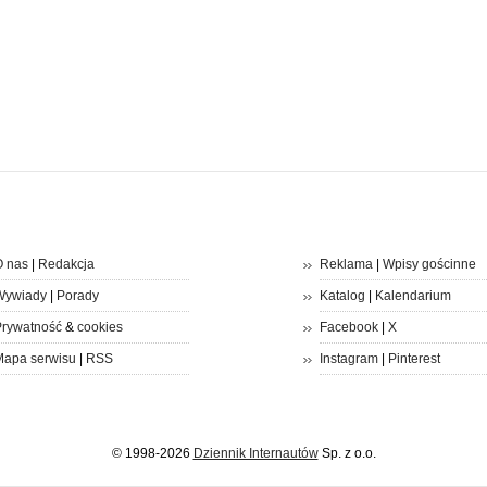
 nas
|
Redakcja
Reklama
|
Wpisy gościnne
Wywiady
|
Porady
Katalog
|
Kalendarium
rywatność
&
cookies
Facebook
|
X
apa serwisu
|
RSS
Instagram
|
Pinterest
© 1998-2026
Dziennik Internautów
Sp. z o.o.