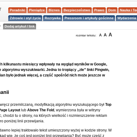
Poradniki
Pieniądze
Biznes
Bezpieczeństwo
Prawo
Dom
Nauka i T
Zdrowie i styl życia
Rozrywka
Pressroom i artykuły gościnne
Wydarzenia 
a
Dodaj artykuł / link
A
A
A
rozmiar tekstu:
ch kilkunastu miesięcy wpływały na wygląd wyników w Google,
algorytmu wyszukiwarki. Jedna to tropiący „złe” linki Pingwin,
ian było jednak więcej, a część spośród nich może jeszcze w
anii
wręcz przemilczaną, modyfikacją algorytmu wyszukującego był
Top
Page Layout
lub
Above The Fold
, wymierzona była w witryny
chodzi tu o strony, na których wielkość i rozmieszczenie reklam
o poniżej linii przewijania.
dawno lepiej traktowało tekst umieszczony wyżej w kodzie strony. W
d wie, że coś jest poniżej linii przewijania? Być może część z