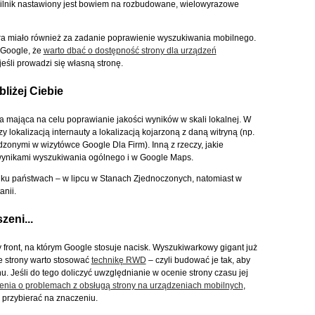
 silnik nastawiony jest bowiem na rozbudowane, wielowyrazowe
ra miało również za zadanie poprawienie wyszukiwania mobilnego.
y Google, że
warto dbać o dostępność strony dla urządzeń
jeśli prowadzi się własną stronę.
liżej Ciebie
ja mająca na celu poprawianie jakości wyników w skali lokalnej. W
lokalizacją internauty a lokalizacją kojarzoną z daną witryną (np.
nymi w wizytówce Google Dla Firm). Inną z rzeczy, jakie
 wynikami wyszukiwania ogólnego i w Google Maps.
ilku państwach – w lipcu w Stanach Zjednoczonych, natomiast w
anii.
zeni...
 front, na którym Google stosuje nacisk. Wyszukiwarkowy gigant już
e strony warto stosować
technikę RWD
– czyli budować je tak, aby
. Jeśli do tego doliczyć uwzględnianie w ocenie strony czasu jej
nia o problemach z obsługą strony na urządzeniach mobilnych
,
 przybierać na znaczeniu.