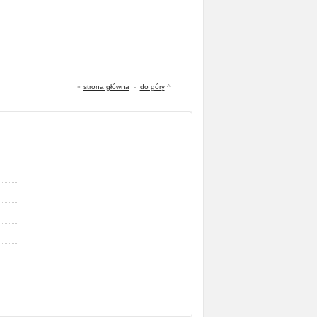
«
strona główna
-
do góry
^