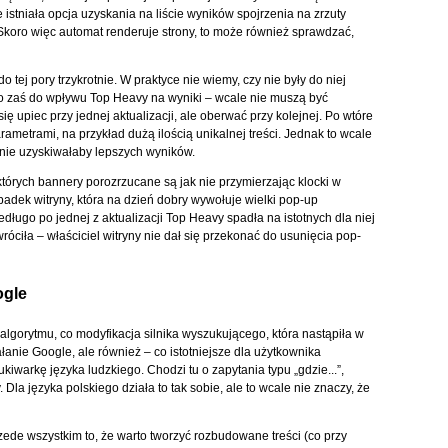
 istniała opcja uzyskania na liście wyników spojrzenia na zrzuty
koro więc automat renderuje strony, to może również sprawdzać,
 tej pory trzykrotnie. W praktyce nie wiemy, czy nie były do niej
o zaś do wpływu Top Heavy na wyniki – wcale nie muszą być
ę upiec przy jednej aktualizacji, ale oberwać przy kolejnej. Po wtóre
arametrami, na przykład dużą ilością unikalnej treści. Jednak to wcale
 nie uzyskiwałaby lepszych wyników.
 których bannery porozrzucane są jak nie przymierzając klocki w
adek witryny, która na dzień dobry wywołuje wielki pop-up
edługo po jednej z aktualizacji Top Heavy spadła na istotnych dla niej
wróciła – właściciel witryny nie dał się przekonać do usunięcia pop-
ogle
e algorytmu, co modyfikacja silnika wyszukującego, która nastąpiła w
łanie Google, ale również – co istotniejsze dla użytkownika
warkę języka ludzkiego. Chodzi tu o zapytania typu „gdzie...”,
wy. Dla języka polskiego działa to tak sobie, ale to wcale nie znaczy, że
zede wszystkim to, że warto tworzyć rozbudowane treści (co przy