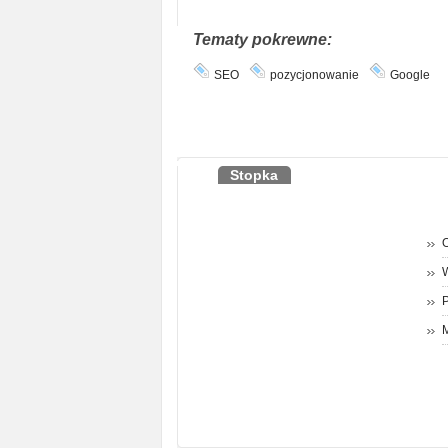
Tematy pokrewne:
SEO
pozycjonowanie
Google
Stopka
O
P
M