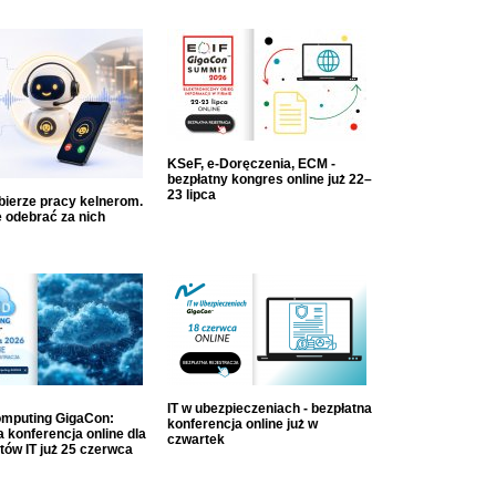
KSeF, e-Doręczenia, ECM -
bezpłatny kongres online już 22–
23 lipca
dbierze pracy kelnerom.
 odebrać za nich
IT w ubezpieczeniach - bezpłatna
mputing GigaCon:
konferencja online już w
 konferencja online dla
czwartek
tów IT już 25 czerwca