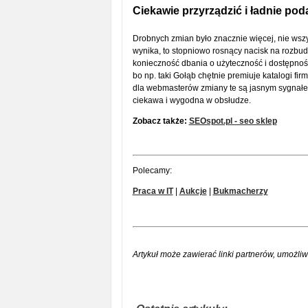
Ciekawie przyrządzić i ładnie pod
Drobnych zmian było znacznie więcej, nie wsz
wynika, to stopniowo rosnący nacisk na rozbudo
konieczność dbania o użyteczność i dostępność
bo np. taki Gołąb chętnie premiuje katalogi fi
dla webmasterów zmiany te są jasnym sygnałem,
ciekawa i wygodna w obsłudze.
Zobacz także:
SEOspot.pl - seo sklep
Polecamy:
Praca w IT
|
Aukcje
|
Bukmacherzy
Artykuł może zawierać linki partnerów, umożliw