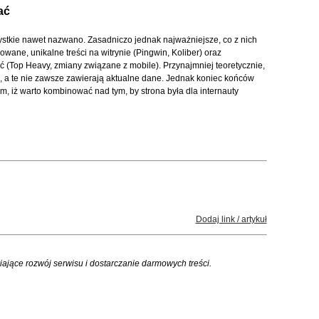
ać
ystkie nawet nazwano. Zasadniczo jednak najważniejsze, co z nich
wane, unikalne treści na witrynie (Pingwin, Koliber) oraz
 (Top Heavy, zmiany związane z mobile). Przynajmniej teoretycznie,
rm, a te nie zawsze zawierają aktualne dane. Jednak koniec końców
 iż warto kombinować nad tym, by strona była dla internauty
Dodaj link / artykuł
iające rozwój serwisu i dostarczanie darmowych treści.