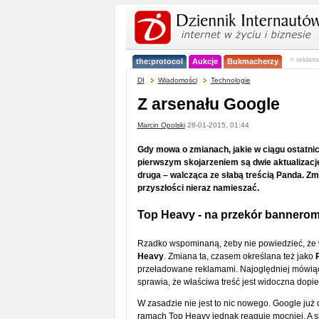
< reklam
the:protocol
Aukcje
Bukmacherzy
DI
Wiadomości
Technologie
Z arsenału Google
Marcin Opolski
28-01-2015, 01:44
Gdy mowa o zmianach, jakie w ciągu ostatni
pierwszym skojarzeniem są dwie aktualizacje 
druga – walcząca ze słabą treścią Panda. Zm
przyszłości nieraz namieszać.
Top Heavy - na przekór bannerom
Rzadko wspominaną, żeby nie powiedzieć, że 
Heavy
. Zmiana ta, czasem określana też jako
przeładowane reklamami. Najoględniej mówiąc, 
sprawia, że właściwa treść jest widoczna dopier
W zasadzie nie jest to nic nowego. Google już 
ramach Top Heavy jednak reaguje mocniej. A ską