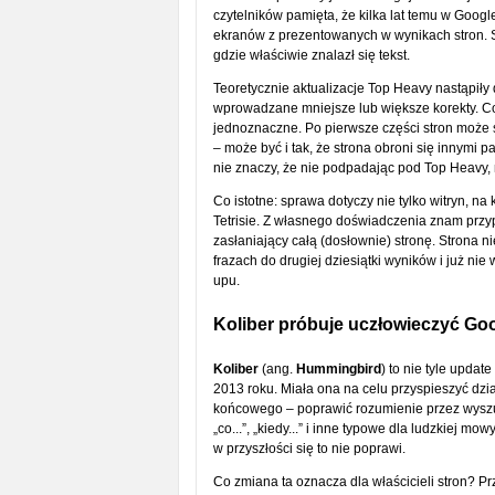
czytelników pamięta, że kilka lat temu w Google
ekranów z prezentowanych w wynikach stron. S
gdzie właściwie znalazł się tekst.
Teoretycznie aktualizacje Top Heavy nastąpiły do
wprowadzane mniejsze lub większe korekty. C
jednoznaczne. Po pierwsze części stron może si
– może być i tak, że strona obroni się innymi p
nie znaczy, że nie podpadając pod Top Heavy,
Co istotne: sprawa dotyczy nie tylko witryn, na
Tetrisie. Z własnego doświadczenia znam przyp
zasłaniający całą (dosłownie) stronę. Strona ni
frazach do drugiej dziesiątki wyników i już nie 
upu.
Koliber próbuje uczłowieczyć Go
Koliber
(ang.
Hummingbird
) to nie tyle updat
2013 roku. Miała ona na celu przyspieszyć dzia
końcowego – poprawić rozumienie przez wyszuki
„co...”, „kiedy...” i inne typowe dla ludzkiej mo
w przyszłości się to nie poprawi.
Co zmiana ta oznacza dla właścicieli stron? Pr