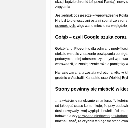
okazji będzie chronić też przed Pandą), nowy
zapytania.
Jest jednak coś jeszcze – wprowadzenie Kolib
Nie był to pierwszy ani ostatni sygnał ze stron
przenośnych
, więc warto mieć to na względzie 
Gołąb – czyli Google szuka coraz b
Gołąb
(ang.
Pigeon
) to dla odmiany modyfikac
efekcie wzrosło znaczenie powiązania pomiędzy 
podanym na niej adresem czy danymi wprowadzo
wprowadził, to zmniejszenie różnic pomiędzy
Na razie zmiana ta została wdrożona tylko w k
grudniu w Australii, Kanadzie oraz Wielkiej Bryt
Strony powinny się mieścić w kies
… a właściwie na ekranie smartfona. To kolejny
od jakiegoś czasu komunikuje, że przy budowi
dostosowywały swój wygląd do wielkości ekranu
ładowania czy
rozsyłane niedawno powiadomie
można uznać, że czynnik ten będzie stopniowo