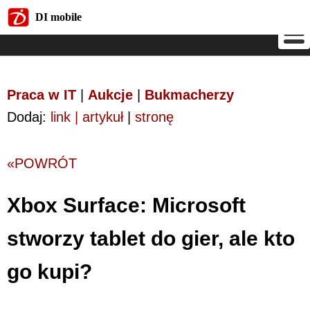
DI mobile
DI mobile
Praca w IT
|
Aukcje
|
Bukmacherzy
Dodaj:
link | artykuł
|
stronę
«POWRÓT
Xbox Surface: Microsoft
stworzy tablet do gier, ale kto
go kupi?