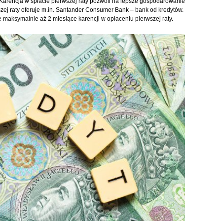
arencja w spłacie pierwszej raty pozwoli na lepsze gospodarowanie
j raty oferuje m.in. Santander Consumer Bank – bank od kredytów.
 maksymalnie aż 2 miesiące karencji w opłaceniu pierwszej raty.