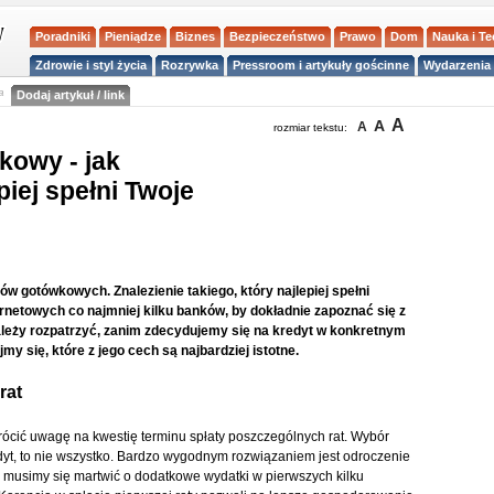
Poradniki
Pieniądze
Biznes
Bezpieczeństwo
Prawo
Dom
Nauka i T
Zdrowie i styl życia
Rozrywka
Pressroom i artykuły gościnne
Wydarzenia 
a
Dodaj artykuł / link
A
A
A
rozmiar tekstu:
owy - jak
piej spełni Twoje
w gotówkowych. Znalezienie takiego, który najlepiej spełni
netowych co najmniej kilku banków, by dokładnie zapoznać się z
 należy rozpatrzyć, zanim zdecydujemy się na kredyt w konkretnym
 się, które z jego cech są najbardziej istotne.
rat
ócić uwagę na kwestię terminu spłaty poszczególnych rat. Wybór
dyt, to nie wszystko. Bardzo wygodnym rozwiązaniem jest odroczenie
ie musimy się martwić o dodatkowe wydatki w pierwszych kilku