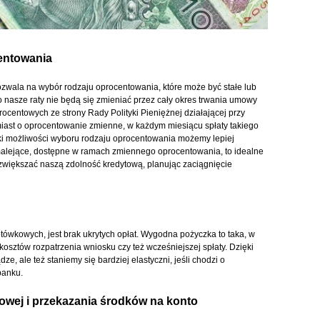
entowania
zwala na wybór rodzaju oprocentowania, które może być stałe lub
nasze raty nie będą się zmieniać przez cały okres trwania umowy
procentowych ze strony Rady Polityki Pieniężnej działającej przy
iast o oprocentowanie zmienne, w każdym miesiącu spłaty takiego
ęki możliwości wyboru rodzaju oprocentowania możemy lepiej
alejące, dostępne w ramach zmiennego oprocentowania, to idealne
większać naszą zdolność kredytową, planując zaciągnięcie
otówkowych, jest brak ukrytych opłat. Wygodna pożyczka to taka, w
osztów rozpatrzenia wniosku czy też wcześniejszej spłaty. Dzięki
ze, ale też staniemy się bardziej elastyczni, jeśli chodzi o
banku.
owej i przekazania środków na konto