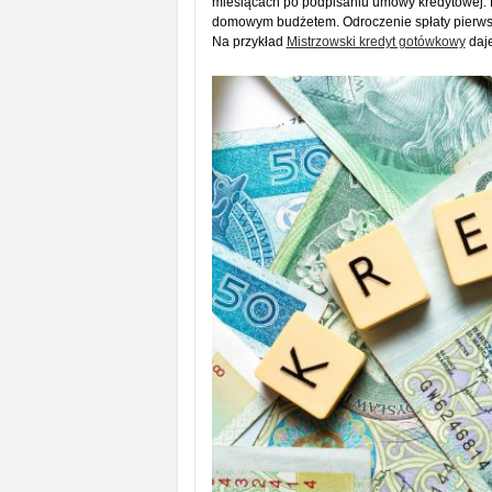
miesiącach po podpisaniu umowy kredytowej. K
domowym budżetem. Odroczenie spłaty pierwsze
Na przykład
Mistrzowski kredyt gotówkowy
daje