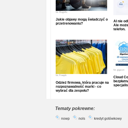
fot.
Magnific
Jakie objawy mogą świadczyć o
AI nie o
przetrenowaniu?
Ale może
telefon.
fot.
gigacon
fot.
Freepik
Cloud Co
bezpłatna
Odzież firmowa, która pracuje na
specjalis
rozpoznawalność marki - co
wybrać dla zespołu?
Tematy pokrewne:
nowp
nols
kredyt gotówkowy