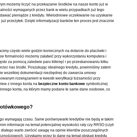
wym możemy liczyć na przekazanie środków na nasze konto już w
rmalności wymaganych przez bank w wielu przypadkach już tego
dawać pieniądze z kredytu. Wielodniowe oczekiwanie na uzyskanie
 już przeżytek. Dzięki informatyzacji banków ten proces jest znacznie
imy często wiele godzin koniecznych na dotarcie do placówki i
ie formalności możemy załatwić przy wykorzystaniu komputera i
ęsto za pomocą zaledwie paru kliknięć i po przeskanowaniu kilku
ez nas środki. Poszukując idealnego kredytu, powinniśmy zatem
ie wszelkiej dokumentacji niezbędnej do zawarcia umowy
osowanym rozwiązaniem w kwestii weryfikacji tożsamości przy
elew z innego konta na
bezpieczne konto bankowe
symbolicznej
z innego konta, na którym mamy podane te same dane osobowe, co
 gotówkowego?
go wymagają czasu. Same porównywarki kredytów nie będą w takim
im informacje na temat potencjalnej wysokości raty czy RRSO (czyli
o dlatego warto zwrócić uwagę na opinie klientów poszczególnych
cznościowych. Uzyskamy przez to dane na temat obsługi kredytu