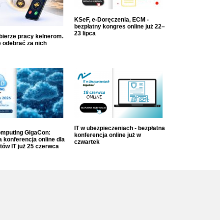
KSeF, e-Doręczenia, ECM -
bezpłatny kongres online już 22–
23 lipca
dbierze pracy kelnerom.
 odebrać za nich
IT w ubezpieczeniach - bezpłatna
mputing GigaCon:
konferencja online już w
 konferencja online dla
czwartek
tów IT już 25 czerwca