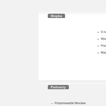
Stopka
O n
Wyw
Pry
Map
Partnerzy
Przeprowadzki Wrocław