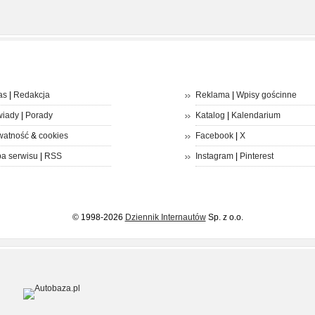
as
|
Redakcja
Reklama
|
Wpisy gościnne
iady
|
Porady
Katalog
|
Kalendarium
watność
&
cookies
Facebook
|
X
a serwisu
|
RSS
Instagram
|
Pinterest
© 1998-2026
Dziennik Internautów
Sp. z o.o.