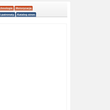
echnologie
Motoryzacja
i patronaty
Katalog stron