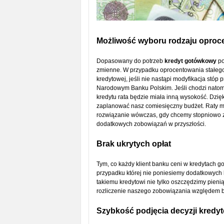
Możliwość wyboru rodzaju oproc
Dopasowany do potrzeb
kredyt gotówkowy
po
zmienne. W przypadku oprocentowania stałego 
kredytowej, jeśli nie nastąpi modyfikacja stóp 
Narodowym Banku Polskim. Jeśli chodzi natom
kredytu rata będzie miała inną wysokość. Dzi
zaplanować nasz comiesięczny budżet. Raty m
rozwiązanie wówczas, gdy chcemy stopniowo z
dodatkowych zobowiązań w przyszłości.
Brak ukrytych opłat
Tym, co każdy klient banku ceni w kredytach g
przypadku której nie poniesiemy dodatkowych k
takiemu kredytowi nie tylko oszczędzimy pieniąd
rozliczenie naszego zobowiązania względem 
Szybkość podjęcia decyzji kredyt