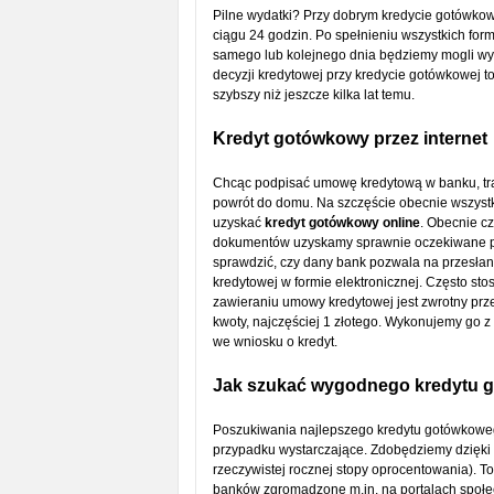
Pilne wydatki? Przy dobrym kredycie gotówko
ciągu 24 godzin. Po spełnieniu wszystkich fo
samego lub kolejnego dnia będziemy mogli wy
decyzji kredytowej przy kredycie gotówkowej to
szybszy niż jeszcze kilka lat temu.
Kredyt gotówkowy przez internet
Chcąc podpisać umowę kredytową w banku, trac
powrót do domu. Na szczęście obecnie wszystk
uzyskać
kredyt gotówkowy online
. Obecnie cz
dokumentów uzyskamy sprawnie oczekiwane prz
sprawdzić, czy dany bank pozwala na przesłan
kredytowej w formie elektronicznej. Często st
zawieraniu umowy kredytowej jest zwrotny prz
kwoty, najczęściej 1 złotego. Wykonujemy go 
we wniosku o kredyt.
Jak szukać wygodnego kredytu
Poszukiwania najlepszego kredytu gotówkowe
przypadku wystarczające. Zdobędziemy dzięki n
rzeczywistej rocznej stopy oprocentowania). T
banków zgromadzone m.in. na portalach społe