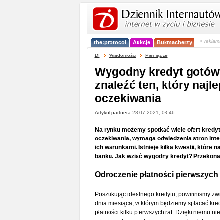
< reklam
the:protocol
Aukcje
Bukmacherzy
DI
Wiadomości
Pieniądze
Wygodny kredyt gotówk
znaleźć ten, który najle
oczekiwania
Artykuł partnera
28-07-2021, 08:46
Na rynku możemy spotkać wiele ofert kredytó
oczekiwania, wymaga odwiedzenia stron inter
ich warunkami. Istnieje kilka kwestii, które
banku. Jak wziąć wygodny kredyt? Przekonajmy
Odroczenie płatności pierwszych 
Poszukując idealnego kredytu, powinniśmy zwr
dnia miesiąca, w którym będziemy spłacać kre
płatności kilku pierwszych rat. Dzięki niemu n