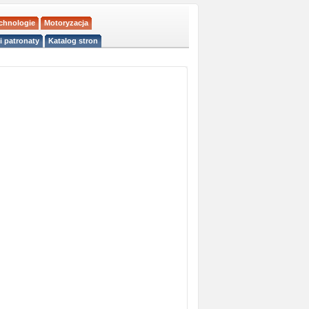
echnologie
Motoryzacja
i patronaty
Katalog stron