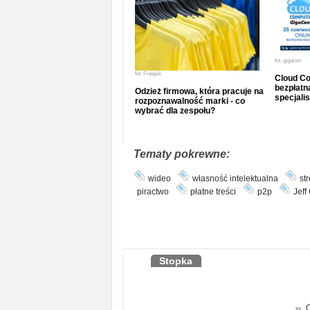
fot.
gigacon
fot.
Freepik
Cloud Co
bezpłatna
Odzież firmowa, która pracuje na
specjalis
rozpoznawalność marki - co
wybrać dla zespołu?
Tematy pokrewne:
wideo
własność intelektualna
st
piractwo
płatne treści
p2p
Jeff
Stopka
O