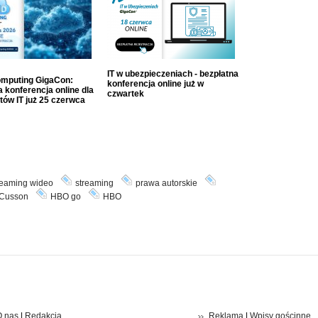
IT w ubezpieczeniach - bezpłatna
mputing GigaCon:
konferencja online już w
 konferencja online dla
czwartek
tów IT już 25 czerwca
reaming wideo
streaming
prawa autorskie
 Cusson
HBO go
HBO
 nas
|
Redakcja
Reklama
|
Wpisy gościnne