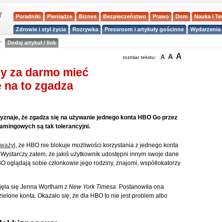
Poradniki
Pieniądze
Biznes
Bezpieczeństwo
Prawo
Dom
Nauka i T
Zdrowie i styl życia
Rozrywka
Pressroom i artykuły gościnne
Wydarzenia 
a
Dodaj artykuł / link
A
A
A
rozmiar tekstu:
by za darmo mieć
 na to zgadza
zyznaje, że zgadza się na używanie jednego konta HBO Go przez
amingowych są tak tolerancyjni.
ważył
, że HBO nie blokuje możliwości korzystania z jednego konta
Wystarczy zatem, że jakiś użytkownik udostępni innym swoje dane
O oglądają sobie członkowie jego rodziny, znajomi, współlokatorzy
ęła się Jenna Wortham z
New York Timesa
. Postanowiła ona
zielone konta. Okazało się, że dla HBO to nie jest problem albo