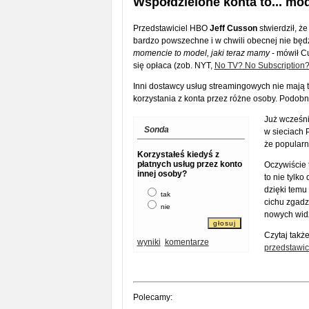
Współdzielone konta to... mo
Przedstawiciel HBO
Jeff Cusson
stwierdził, ż
bardzo powszechne i w chwili obecnej nie będzi
momencie to model, jaki teraz mamy
- mówił Cu
się opłaca (zob. NYT,
No TV? No Subscription
Inni dostawcy usług streamingowych nie mają t
korzystania z konta przez różne osoby. Podobni
Już wcześni
Sonda
w sieciach 
że popularn
Korzystałeś kiedyś z
płatnych usług przez konto
Oczywiście 
innej osoby?
to nie tylk
dzięki temu
tak
cichu zgadz
nie
nowych wid
Czytaj takż
wyniki
komentarze
przedstawic
Polecamy: