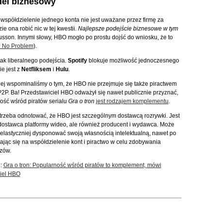
del biznesowy
e współdzielenie jednego konta nie jest uważane przez firmę za
e ona robić nic w tej kwestii.
Najlepsze podejście biznesowe w tym
sson. Innymi słowy, HBO mogło po prostu dojść do wniosku, że to
? No Problem
).
ak liberalnego podejścia.
Spotify
blokuje możliwość jednoczesnego
e jest z
Netfliksem
i
Hulu
.
ej wspominaliśmy o tym, że HBO nie przejmuje się także piractwem
P2P. Ba! Przedstawiciel HBO odważył się nawet publicznie przyznać,
ość wśród piratów serialu
Gra o tron
jest rodzajem komplementu
.
trzeba odnotować, że HBO jest szczególnym dostawcą rozrywki. Jest
o dostawca platformy wideo, ale również producent i wydawca. Może
 elastyczniej dysponować swoją własnością intelektualną, nawet po
ając się na współdzielenie kont i piractwo w celu zdobywania
zów.
e:
Gra o tron: Popularność wśród piratów to komplement, mówi
iel HBO