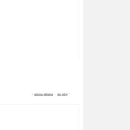
«
strona główna
-
do góry
^