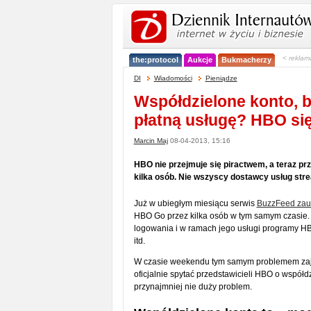
< reklam
the:protocol
Aukcje
Bukmacherzy
DI
Wiadomości
Pieniądze
Współdzielone konto, 
płatną usługę? HBO się
Marcin Maj
08-04-2013, 15:16
HBO nie przejmuje się piractwem, a teraz pr
kilka osób. Nie wszyscy dostawcy usług stre
Już w ubiegłym miesiącu serwis
BuzzFeed zau
HBO Go przez kilka osób w tym samym czasie. 
logowania i w ramach jego usługi programy HB
itd.
W czasie weekendu tym samym problemem zaj
oficjalnie spytać przedstawicieli HBO o współd
przynajmniej nie duży problem.