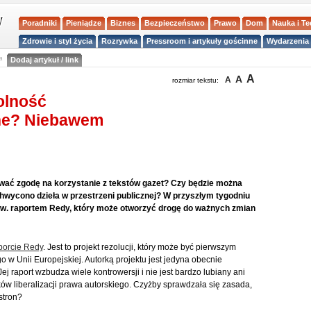
Poradniki
Pieniądze
Biznes
Bezpieczeństwo
Prawo
Dom
Nauka i T
Zdrowie i styl życia
Rozrywka
Pressroom i artykuły gościnne
Wydarzenia 
a
Dodaj artykuł / link
A
A
A
rozmiar tekstu:
olność
one? Niebawem
wać zgodę na korzystanie z tekstów gazet? Czy będzie można
hwycono dzieła w przestrzeni publicznej? W przyszłym tygodniu
zw. raportem Redy, który może otworzyć drogę do ważnych zmian
porcie Redy
. Jest to projekt rezolucji, który może być pierwszym
w Unii Europejskiej. Autorką projektu jest jedyna obecnie
ej raport wzbudza wiele kontrowersji i nie jest bardzo lubiany ani
ów liberalizacji prawa autorskiego. Czyżby sprawdzała się zasada,
stron?