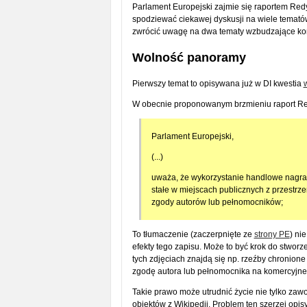
Parlament Europejski zajmie się raportem Redy
spodziewać ciekawej dyskusji na wiele temató
zwrócić uwagę na dwa tematy wzbudzające kon
Wolność panoramy
Pierwszy temat to opisywana już w DI kwestia
W obecnie proponowanym brzmieniu raport Re
Parlament Europejski,
(...)
uważa, że wykorzystanie handlowe nagrań
stałe w miejscach publicznych z przestrz
zgody autorów lub pełnomocników;
To tłumaczenie (zaczerpnięte ze
strony PE
) ni
efekty tego zapisu. Może to być krok do stworz
tych zdjęciach znajdą się np. rzeźby chronio
zgodę autora lub pełnomocnika na komercyjne 
Takie prawo może utrudnić życie nie tylko z
obiektów z Wikipedii. Problem ten szerzej opis