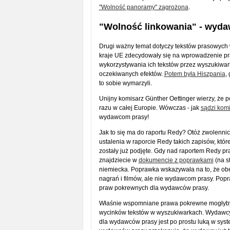
"Wolność panoramy" zagrożona
.
"Wolność linkowania" - wyda
Drugi ważny temat dotyczy tekstów prasowych 
kraje UE zdecydowały się na wprowadzenie pr
wykorzystywania ich tekstów przez wyszukiwar
oczekiwanych efektów.
Potem była Hiszpania
,
to sobie wymarzyli.
Unijny komisarz Günther Oettinger wierzy, że p
razu w całej Europie. Wówczas - jak
sądzi kom
wydawcom prasy!
Jak to się ma do raportu Redy? Otóż zwolenni
ustalenia w raporcie Redy takich zapisów, kt
zostały już podjęte. Gdy nad raportem Redy pr
znajdziecie w
dokumencie z poprawkami
(na s
niemiecka. Poprawka wskazywała na to, że ob
nagrań i filmów, ale nie wydawcom prasy. Pop
praw pokrewnych dla wydawców prasy.
Właśnie wspomniane prawa pokrewne mogłyby
wycinków tekstów w wyszukiwarkach. Wydawcy 
dla wydawców prasy jest po prostu luką w syst