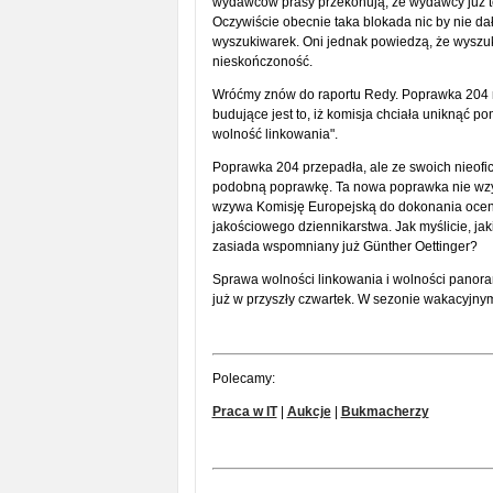
wydawców prasy przekonują, że wydawcy już t
Oczywiście obecnie taka blokada nic by nie da
wyszukiwarek. Oni jednak powiedzą, że wyszuk
nieskończoność.
Wróćmy znów do raportu Redy. Poprawka 204 n
budujące jest to, iż komisja chciała uniknąć p
wolność linkowania".
Poprawka 204 przepadła, ale ze swoich nieofic
podobną poprawkę. Ta nowa poprawka nie wz
wzywa Komisję Europejską do dokonania oceny
jakościowego dziennikarstwa. Jak myślicie, ja
zasiada wspomniany już Günther Oettinger?
Sprawa wolności linkowania i wolności panoram
już w przyszły czwartek. W sezonie wakacyjnym
Polecamy:
Praca w IT
|
Aukcje
|
Bukmacherzy