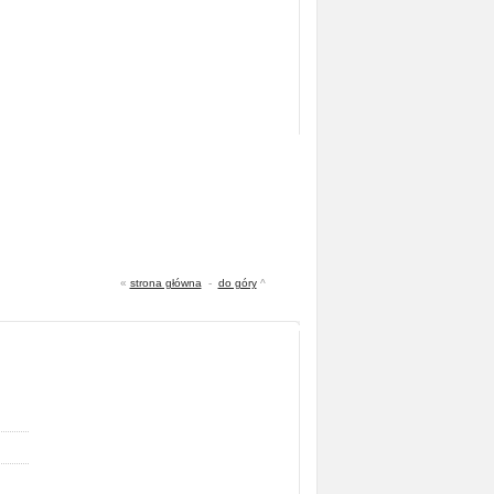
«
strona główna
-
do góry
^