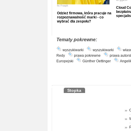
fot.
gigacon
fot.
Freepik
Cloud Co
bezpłatna
Odzież firmowa, która pracuje na
specjalis
rozpoznawalność marki - co
wybrać dla zespołu?
Tematy pokrewne:
wyszukiwarki
wyszukiwarki
własn
Redy
prawa pokrewne
prawa autors
Europejski
Günther Oettinger
Angeli
Stopka
O
P