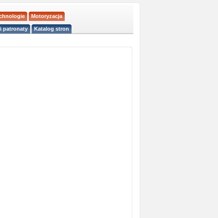
echnologie
Motoryzacja
i patronaty
Katalog stron