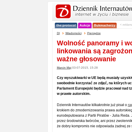
< reklam
the:protocol
Aukcje
Bukmacherzy
DI
Wiadomości
Pieniądze
Wolność panoramy i w
linkowania są zagroż
ważne głosowanie
Marcin Maj
03-07-2015, 15:28
Czy wyszukiwarki w UE będą musiały uzyski
swobodnie korzystać ze zdjęć, na których uc
Parlament Europejski będzie pracował nad t
w prawie autorskim.
Dziennik Internautów kilkakrotnie już pisał o
ra
krokiem do zmodernizowania prawa autorskiego 
eurodeputowana z Partii Piratów - Julia Reda. J
przez środowiska twórców, ani przez zwolennik
że dobry kompromis nie odpowiada żadnej ze 