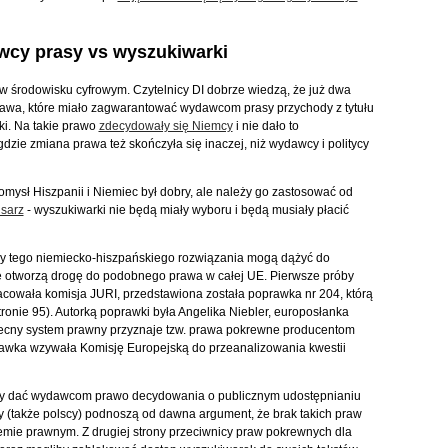
wcy prasy vs wyszukiwarki
w środowisku cyfrowym. Czytelnicy DI dobrze wiedzą, że już dwa
awa, które miało zagwarantować wydawcom prasy przychody z tytułu
ki. Na takie prawo
zdecydowały się Niemcy
i nie dało to
 gdzie zmiana prawa też skończyła się inaczej, niż wydawcy i politycy
omysł Hiszpanii i Niemiec był dobry, ale należy go zastosować od
isarz
- wyszukiwarki nie będą miały wyboru i będą musiały płacić
cy tego niemiecko-hiszpańskiego rozwiązania mogą dążyć do
óre otworzą drogę do podobnego prawa w całej UE. Pierwsze próby
acowała komisja JURI, przedstawiona została poprawka nr 204, którą
tronie 95). Autorką poprawki była Angelika Niebler, europosłanka
ecny system prawny przyznaje tzw. prawa pokrewne producentom
rawka wzywała Komisję Europejską do przeanalizowania kwestii
 dać wydawcom prawo decydowania o publicznym udostępnianiu
(także polscy) podnoszą od dawna argument, że brak takich praw
emie prawnym. Z drugiej strony przeciwnicy praw pokrewnych dla