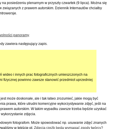
 na posiedzeniu plenarnym w przyszły czwartek (9 lipca). Można się
w związanych z prawem autorskim. Dziennik Internautów chciałby
trowersje.
wolności panoramy
.
dy zawiera następujący zapis.
 wideo i innych prac fotograficznych umieszczonych na
eni fizycznej powinno zawsze stanowić przedmiot uprzedniej
e jest może doskonałe, ale i tak łatwo zrozumieć, jakie mogą być
enia prawa, które utrudni komercyjne wykorzystywanie zdjęć, jeśli na
ne prawem autorskim. W takim wypadku zawsze trzeba będzie uzyskać
wykorzystanie zdjęcia.
awodowym fotografom. Może spowodować np. usuwanie zdjęć znanych
ywaliśmy w tekście pt.
Zdjęcia rzeźb będą wymagać zgody twórcy?