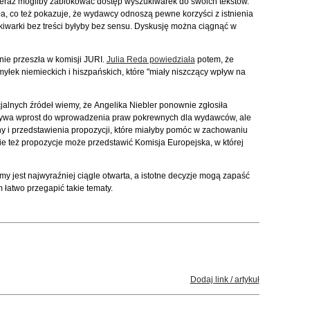
eraz mogliby zablokować dostęp wyszukiwarek do swoich tekstów.
ła, co też pokazuje, że wydawcy odnoszą pewne korzyści z istnienia
iwarki bez treści byłyby bez sensu. Dyskusję można ciągnąć w
ie przeszła w komisji JURI.
Julia Reda powiedziała
potem, że
omyłek niemieckich i hiszpańskich, które "miały niszczący wpływ na
jalnych źródeł wiemy, że Angelika Niebler ponownie zgłosiła
ywa wprost do wprowadzenia praw pokrewnych dla wydawców, ale
 i przedstawienia propozycji, które miałyby pomóc w zachowaniu
kie też propozycje może przedstawić Komisja Europejska, w której
y jest najwyraźniej ciągle otwarta, a istotne decyzje mogą zapaść
 łatwo przegapić takie tematy.
Dodaj link / artykuł