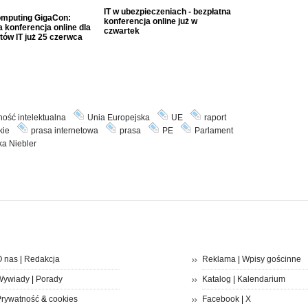
IT w ubezpieczeniach - bezpłatna
mputing GigaCon:
konferencja online już w
 konferencja online dla
czwartek
tów IT już 25 czerwca
ość intelektualna
Unia Europejska
UE
raport
kie
prasa internetowa
prasa
PE
Parlament
ka Niebler
 nas
|
Redakcja
Reklama
|
Wpisy gościnne
Wywiady
|
Porady
Katalog
|
Kalendarium
rywatność
&
cookies
Facebook
|
X