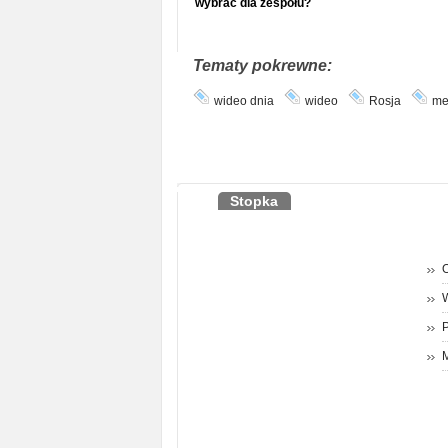
wybrać dla zespołu?
Tematy pokrewne:
wideo dnia
wideo
Rosja
me
Stopka
O
P
M