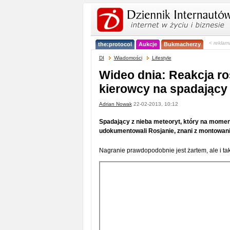
< reklam
the:protocol
Aukcje
Bukmacherzy
DI
Wiadomości
Lifestyle
Wideo dnia: Reakcja ro
kierowcy na spadający
Adrian Nowak
22-02-2013, 10:12
Spadający z nieba meteoryt, który na moment 
udokumentowali Rosjanie, znani z montowa
Nagranie prawdopodobnie jest żartem, ale i ta