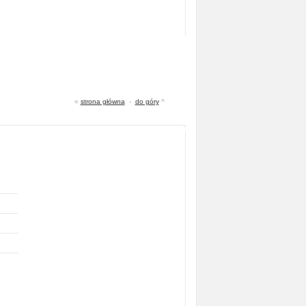
«
strona główna
-
do góry
^