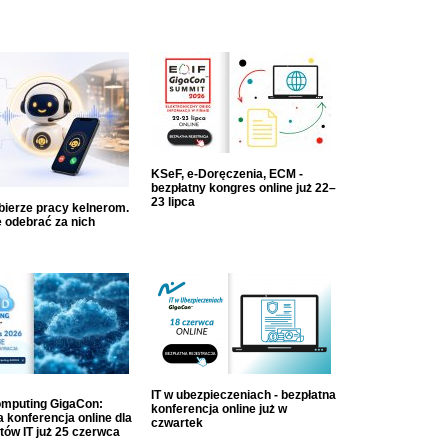
KSeF, e-Doręczenia, ECM -
bezpłatny kongres online już 22–
23 lipca
dbierze pracy kelnerom.
 odebrać za nich
IT w ubezpieczeniach - bezpłatna
mputing GigaCon:
konferencja online już w
 konferencja online dla
czwartek
tów IT już 25 czerwca