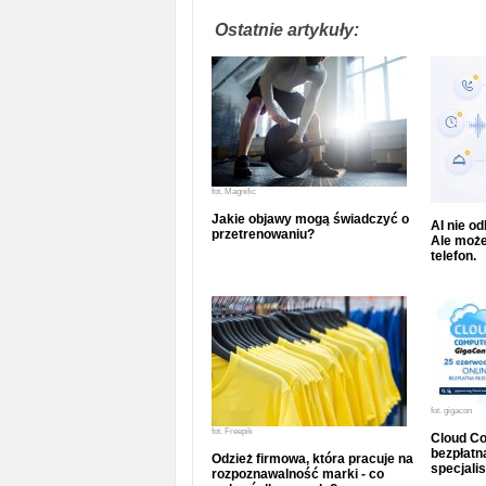
Ostatnie artykuły:
fot.
Magnific
Jakie objawy mogą świadczyć o
AI nie o
przetrenowaniu?
Ale może
telefon.
fot.
gigacon
fot.
Freepik
Cloud Co
bezpłatna
Odzież firmowa, która pracuje na
specjalis
rozpoznawalność marki - co