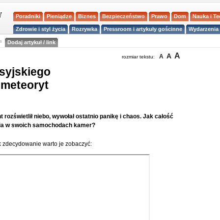
Poradniki
Pieniądze
Biznes
Bezpieczeństwo
Prawo
Dom
Nauka i T
Zdrowie i styl życia
Rozrywka
Pressroom i artykuły gościnne
Wydarzenia 
a
Dodaj artykuł / link
A
A
A
rozmiar tekstu:
syjskiego
 meteoryt
rozświetlił niebo, wywołał ostatnio panikę i chaos. Jak całość
nia w swoich samochodach kamer?
k zdecydowanie warto je zobaczyć: