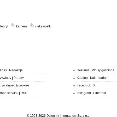
teoryt
kamera
ciekawostki
 nas
|
Redakcja
Reklama
|
Wpisy gościnne
Wywiady
|
Porady
Katalog
|
Kalendarium
rywatność
&
cookies
Facebook
|
X
apa serwisu
|
RSS
Instagram
|
Pinterest
© 1998-2026
Dziennik Internautów
Sp. z o.o.