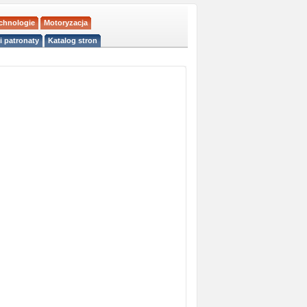
echnologie
Motoryzacja
i patronaty
Katalog stron