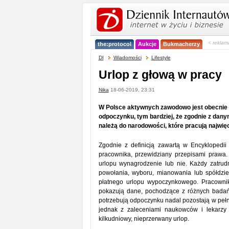
< reklam
the:protocol
Aukcje
Bukmacherzy
DI
Wiadomości
Lifestyle
Urlop z głową w pracy
Nika
18-06-2019, 23:31
W Polsce aktywnych zawodowo jest obecnie po
odpoczynku, tym bardziej, że zgodnie z dany
należą do narodowości, które pracują najwi
Zgodnie z definicją zawartą w Encyklopedii
pracownika, przewidziany przepisami prawa.
urlopu wynagrodzenie lub nie. Każdy zatrud
powołania, wyboru, mianowania lub spółdzi
płatnego urlopu wypoczynkowego. Pracownik 
pokazują dane, pochodzące z różnych badań,
potrzebują odpoczynku nadal pozostają w pe
jednak z zaleceniami naukowców i lekarzy
kilkudniowy, nieprzerwany urlop.