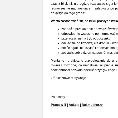
czas z bliskimi, nie będzie rozstawać się z t
jednocześnie nad rozmiarem zaległości po p
dołączyć do tego grona?
Warto zastosować się do kilku prostych ws
zadbać o przekazanie obowiązków ws
odpowiednio wcześnie poinformować ws
przełączyć się na tryb odpoczynku;
odciąć się od firmowej elektroniki – work
nie ściągać i nie czytać firmowych maili;
zostawić sobie dzień na powrót myślam
Mentalne i praktyczne przygotowanie do urlo
również rodzinne, co umożliwia skupienie s
codzienności pozwala poczuć przypływ chęci i 
Źródło: Nowe Motywacje
Polecamy:
Praca w IT
|
Aukcje
|
Bukmacherzy