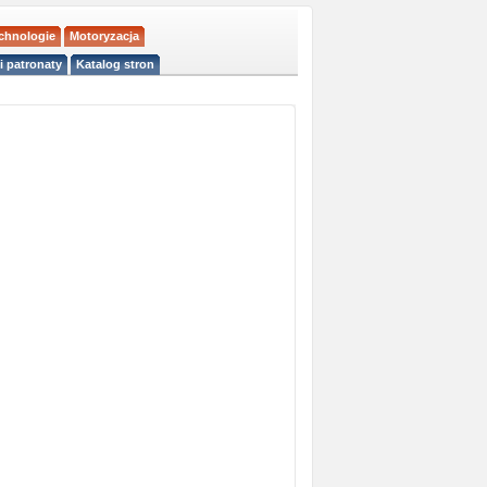
echnologie
Motoryzacja
i patronaty
Katalog stron