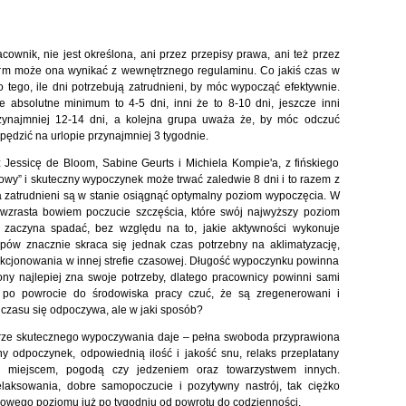
cownik, nie jest określona, ani przez przepisy prawa, ani też przez
irm może ona wynikać z wewnętrznego regulaminu. Co jakiś czas w
 tego, ile dni potrzebują zatrudnieni, by móc wypocząć efektywnie.
e absolutne minimum to 4-5 dni, inni że to 8-10 dni, jeszcze inni
rzynajmniej 12-14 dni, a kolejna grupa uważa że, by móc odczuć
pędzić na urlopie przynajmniej 3 tygodnie.
Jessicę de Bloom, Sabine Geurts i Michiela Kompie'a, z fińskiego
owy” i skuteczny wypoczynek może trwać zaledwie 8 dni i to razem z
zatrudnieni są w stanie osiągnąć optymalny poziom wypoczęcia. W
 wzrasta bowiem poczucie szczęścia, które swój najwyższy poziom
 zaczyna spadać, bez względu na to, jakie aktywności wykonuje
opów znacznie skraca się jednak czas potrzebny na aklimatyzację,
nkcjonowania w innej strefie czasowej. Długość wypoczynku powinna
ony najlepiej zna swoje potrzeby, dlatego pracownicy powinni sami
 po powrocie do środowiska pracy czuć, że są zregenerowani i
e czasu się odpoczywa, ale w jaki sposób?
rze skutecznego wypoczywania daje – pełna swoboda przyprawiona
ny odpoczynek, odpowiednią ilość i jakość snu, relaks przeplatany
ię miejscem, pogodą czy jedzeniem oraz towarzystwem innych.
relaksowania, dobre samopoczucie i pozytywny nastrój, tak ciężko
dowego poziomu już po tygodniu od powrotu do codzienności.