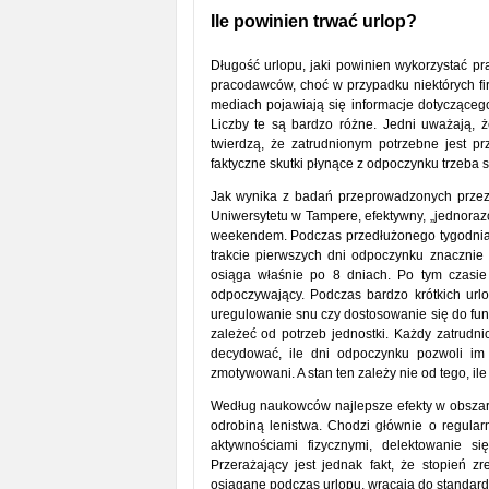
Ile powinien trwać urlop?
Długość urlopu, jaki powinien wykorzystać pra
pracodawców, choć w przypadku niektórych f
mediach pojawiają się informacje dotyczącego
Liczby te są bardzo różne. Jedni uważają, ż
twierdzą, że zatrudnionym potrzebne jest p
faktyczne skutki płynące z odpoczynku trzeba s
Jak wynika z badań przeprowadzonych przez 
Uniwersytetu w Tampere, efektywny, „jednoraz
weekendem. Podczas przedłużonego tygodnia 
trakcie pierwszych dni odpoczynku znacznie
osiąga właśnie po 8 dniach. Po tym czasie
odpoczywający. Podczas bardzo krótkich url
uregulowanie snu czy dostosowanie się do fu
zależeć od potrzeb jednostki. Każdy zatrudni
decydować, ile dni odpoczynku pozwoli im
zmotywowani. A stan ten zależy nie od tego, il
Według naukowców najlepsze efekty w obsza
odrobiną lenistwa. Chodzi głównie o regular
aktywnościami fizycznymi, delektowanie s
Przerażający jest jednak fakt, że stopień z
osiągane podczas urlopu, wracają do standar