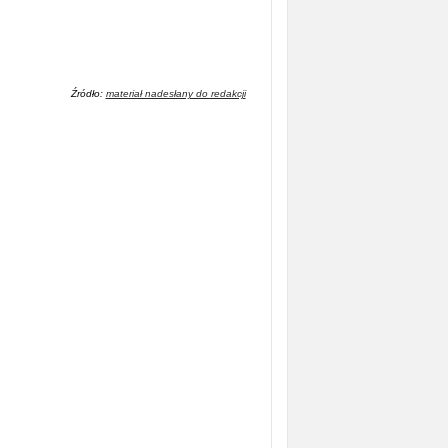
Źródło:
materiał nadesłany do redakcji