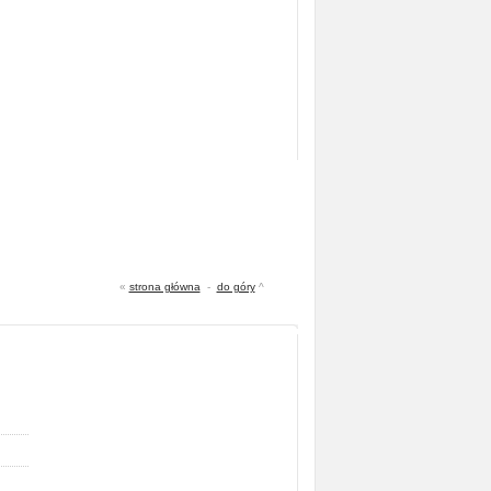
«
strona główna
-
do góry
^