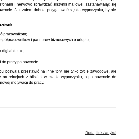
elefonami i nerwowo sprawdzać skrzynki mailowej, zastanawiając się
owrocie. Jak zatem dobrze przygotować się do wypoczynku, by nie
kazówek:
półpracownikom;
półpracowników i partnerów biznesowych o urlopie;
 digital detox;
i do pracy po powrocie.
pu pozwala przestawić na inne tory, nie tylko życie zawodowe, ale
ię na relacjach z bliskimi w czasie wypoczynku, a po powrocie do
nowej motywacji do pracy.
Dodaj link / artykuł