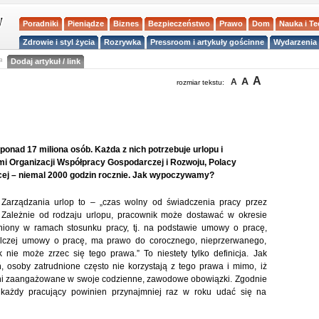
Poradniki
Pieniądze
Biznes
Bezpieczeństwo
Prawo
Dom
Nauka i T
Zdrowie i styl życia
Rozrywka
Pressroom i artykuły gościnne
Wydarzenia 
a
Dodaj artykuł / link
A
A
A
rozmiar tekstu:
nad 17 miliona osób. Każda z nich potrzebuje urlopu i
mi Organizacji Współpracy Gospodarczej i Rozwoju, Polacy
ęcej – niemal 2000 godzin rocznie. Jak wypoczywamy?
 Zarządzania urlop to – „czas wolny od świadczenia pracy przez
 Zależnie od rodzaju urlopu, pracownik może dostawać w okresie
niony w ramach stosunku pracy, tj. na podstawie umowy o pracę,
elczej umowy o pracę, ma prawo do corocznego, nieprzerwanego,
nie może zrzec się tego prawa.” To niestety tylko definicja. Jak
 osoby zatrudnione często nie korzystają z tego prawa i mimo, iż
łni zaangażowane w swoje codzienne, zawodowe obowiązki. Zgodnie
 każdy pracujący powinien przynajmniej raz w roku udać się na