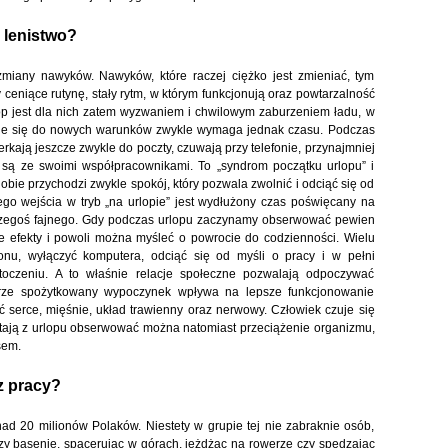
 lenistwo?
miany nawyków. Nawyków, które raczej ciężko jest zmieniać, tym
ty ceniące rutynę, stały rytm, w którym funkcjonują oraz powtarzalność
lop jest dla nich zatem wyzwaniem i chwilowym zaburzeniem ładu, w
nie się do nowych warunków zwykle wymaga jednak czasu. Podczas
kają jeszcze zwykle do poczty, czuwają przy telefonie, przynajmniej
 są ze swoimi współpracownikami. To „syndrom początku urlopu” i
obie przychodzi zwykle spokój, który pozwala zwolnić i odciąć się od
 wejścia w tryb „na urlopie” jest wydłużony czas poświęcany na
czegoś fajnego. Gdy podczas urlopu zaczynamy obserwować pewien
ne efekty i powoli można myśleć o powrocie do codzienności. Wielu
efonu, wyłączyć komputera, odciąć się od myśli o pracy i w pełni
otoczeniu. A to właśnie relacje społeczne pozwalają odpoczywać
brze spożytkowany wypoczynek wpływa na lepsze funkcjonowanie
 serce, mięśnie, układ trawienny oraz nerwowy. Człowiek czuje się
ystają z urlopu obserwować można natomiast przeciążenie organizmu,
sem.
z pracy?
d 20 milionów Polaków. Niestety w grupie tej nie zabraknie osób,
rzy basenie, spacerując w górach, jeżdżąc na rowerze czy spędzając