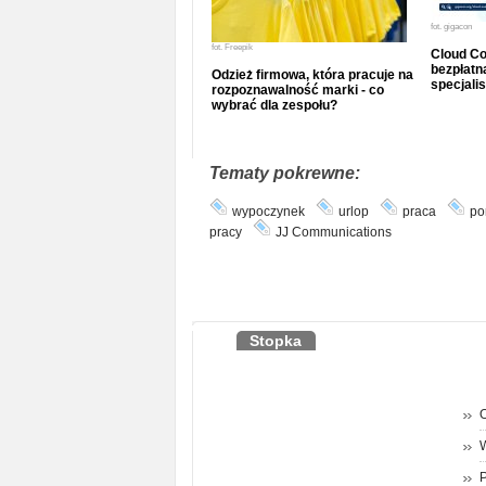
fot.
gigacon
fot.
Freepik
Cloud Co
bezpłatna
Odzież firmowa, która pracuje na
specjalis
rozpoznawalność marki - co
wybrać dla zespołu?
Tematy pokrewne:
wypoczynek
urlop
praca
po
pracy
JJ Communications
Stopka
O
P