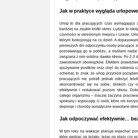
Jak w praktyce wygląda urlopowe
Urlop to dla pracujących czas wymagający z
bardziej na zwykle krótki okres. Ludzie to isto
czynności w określonym miejscu i czasie. Ur
którym funkcjonują na co dzień. A dopasowa
pierwszych dni odpoczynku osoby pracujące zer
pozostawiają go w pobliżu, a myślami nadal
związana z nim solidna dawka stresu. Po 2-3 d
zawodowych obowiązków. Efektem prawdziwego
spożywanie posiłków oraz chęć do robienia 
schemat, to znak, że urlop przyniósł pożąda
pracujących nie potrafi jednak odłożyć tel
skoncentrować się na sobie, bliskich czy 
efektywnie i redukować poziom stresu. Do
całego organizmu – inaczej zaczyna pracować
spokojny i wypoczęty. U osób, które nie korz
depresje i choroby somatyczne wywołane stre
Jak odpoczywać efektywnie… be
W tym roku na wakacje planuje wyjechać pona
które siedząc na leżaku, leżąc na plaży czy p