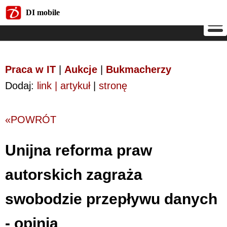
DI mobile
DI mobile
Praca w IT
|
Aukcje
|
Bukmacherzy
Dodaj:
link | artykuł
|
stronę
«POWRÓT
Unijna reforma praw
autorskich zagraża
swobodzie przepływu danych
- opinia