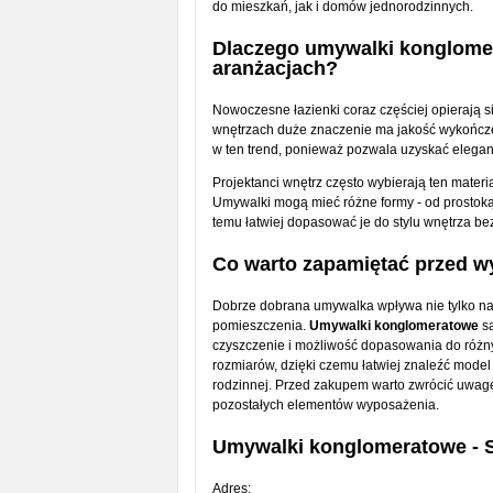
do mieszkań, jak i domów jednorodzinnych.
Dlaczego umywalki konglome
aranżacjach?
Nowoczesne łazienki coraz częściej opierają si
wnętrzach duże znaczenie ma jakość wykończen
w ten trend, ponieważ pozwala uzyskać elegan
Projektanci wnętrz często wybierają ten materi
Umywalki mogą mieć różne formy - od prostoką
temu łatwiej dopasować je do stylu wnętrza be
Co warto zapamiętać przed w
Dobrze dobrana umywalka wpływa nie tylko na 
pomieszczenia.
Umywalki konglomeratowe
są
czyszczenie i możliwość dopasowania do różny
rozmiarów, dzięki czemu łatwiej znaleźć model 
rodzinnej. Przed zakupem warto zwrócić uwag
pozostałych elementów wyposażenia.
Umywalki konglomeratowe - S
Adres: