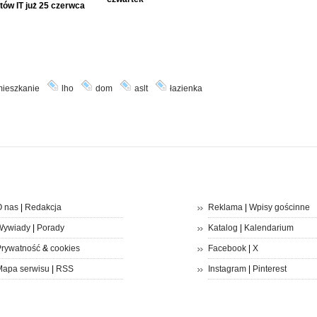
tów IT już 25 czerwca
ieszkanie
lho
dom
aslt
łazienka
 nas
|
Redakcja
Reklama
|
Wpisy gościnne
Wywiady
|
Porady
Katalog
|
Kalendarium
rywatność
&
cookies
Facebook
|
X
apa serwisu
|
RSS
Instagram
|
Pinterest