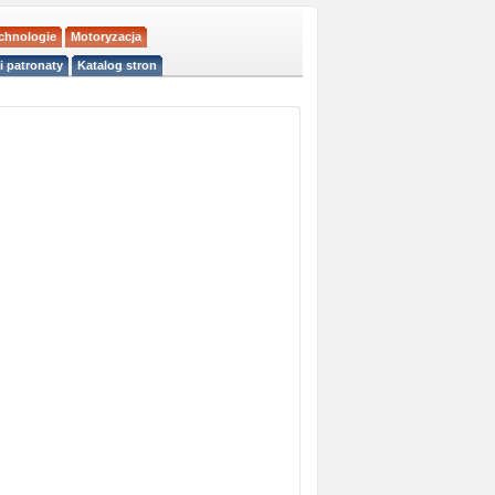
echnologie
Motoryzacja
i patronaty
Katalog stron