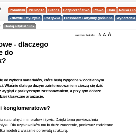
Poradniki
Pieniądze
Biznes
Bezpieczeństwo
Prawo
Dom
Nauka i T
Zdrowie i styl życia
Rozrywka
Pressroom i artykuły gościnne
Wydarzenia 
a
Dodaj artykuł / link
A
A
A
rozmiar tekstu:
owe - dlaczego
e do
k?
 się od wyboru materiałów, które będą wygodne w codziennym
ci. Właśnie dlatego dużym zainteresowaniem cieszą się dziś
 wygląd z praktycznym zastosowaniem, a przy tym dobrze
ziej klasyczne aranżacje.
ki konglomeratowe?
ia naturalnych minerałów i żywic. Dzięki temu powierzchnia
 dotyku. Dla użytkowników ma to duże znaczenie, ponieważ codzienne
ku modeli z wyraźnie porowatą strukturą.