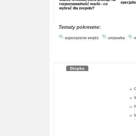
specjalis
rozpoznawalność marki - co
wybrać dla zespołu?
Tematy pokrewne:
wyposażenie wnętrz
umywalka
m
Stopka
O
P
M