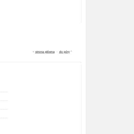
«
strona główna
-
do góry
^