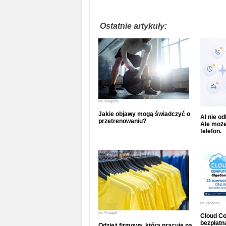
Ostatnie artykuły:
fot.
Magnific
Jakie objawy mogą świadczyć o
AI nie o
przetrenowaniu?
Ale może
telefon.
fot.
gigacon
fot.
Freepik
Cloud Co
bezpłatna
Odzież firmowa, która pracuje na