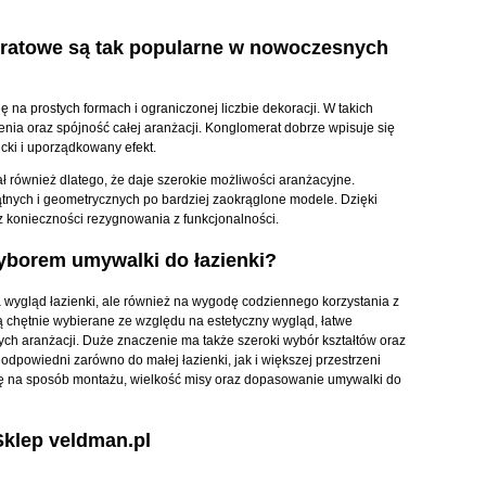
ratowe są tak popularne w nowoczesnych
ę na prostych formach i ograniczonej liczbie dekoracji. W takich
ia oraz spójność całej aranżacji. Konglomerat dobrze wpisuje się
cki i uporządkowany efekt.
ał również dlatego, że daje szerokie możliwości aranżacyjne.
tnych i geometrycznych po bardziej zaokrąglone modele. Dzięki
z konieczności rezygnowania z funkcjonalności.
yborem umywalki do łazienki?
wygląd łazienki, ale również na wygodę codziennego korzystania z
 chętnie wybierane ze względu na estetyczny wygląd, łatwe
ch aranżacji. Duże znaczenie ma także szeroki wybór kształtów oraz
odpowiedni zarówno do małej łazienki, jak i większej przestrzeni
ę na sposób montażu, wielkość misy oraz dopasowanie umywalki do
klep veldman.pl