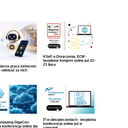
KSeF, e-Doręczenia, ECM -
bezpłatny kongres online już 22–
23 lipca
dbierze pracy kelnerom.
 odebrać za nich
IT w ubezpieczeniach - bezpłatna
mputing GigaCon:
konferencja online już w
 konferencja online dla
czwartek