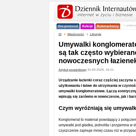
< reklam
the:protocol
Aukcje
Bukmacherzy
DI
Wiadomości
Lifestyle
Umywalki konglomerat
są tak często wybieran
nowoczesnych łaziene
Artykuł poradnikowy
31-05-2026, 16:21
Urządzanie łazienki coraz częściej zaczyna
użytkowaniu i łatwe do utrzymania w czystoś
umywalki konglomeratowe. Łączą estetyczny
wpisują się zarówno w nowoczesne, jak i bard
Czym wyróżniają się umywal
Konglomerat to materiał powstający z połączen
umywalki jest gładka, jednolita i przyjemna w
czyszczenie zajmuje mniej czasu niż w przypad