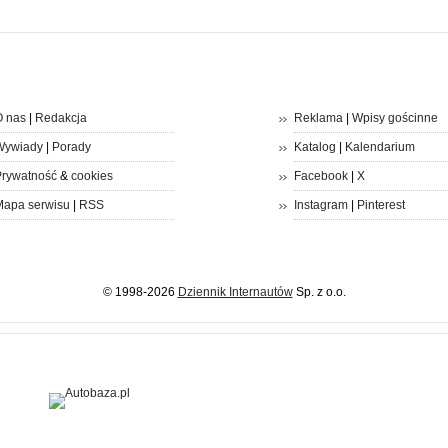
 nas
|
Redakcja
Reklama
|
Wpisy gościnne
Wywiady
|
Porady
Katalog
|
Kalendarium
rywatność
&
cookies
Facebook
|
X
apa serwisu
|
RSS
Instagram
|
Pinterest
© 1998-2026
Dziennik Internautów
Sp. z o.o.