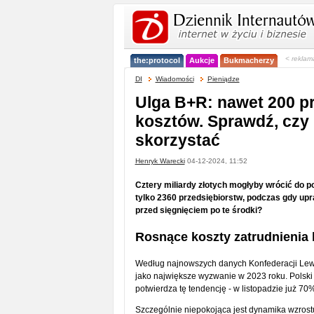
< reklam
the:protocol
Aukcje
Bukmacherzy
DI
Wiadomości
Pieniądze
Ulga B+R: nawet 200 pr
kosztów. Sprawdź, czy
skorzystać
Henryk Warecki
04-12-2024, 11:52
Cztery miliardy złotych mogłyby wrócić do po
tylko 2360 przedsiębiorstw, podczas gdy upr
przed sięgnięciem po te środki?
Rosnące koszty zatrudnienia 
Według najnowszych danych Konfederacji Lewia
jako największe wyzwanie w 2023 roku. Polski
potwierdza tę tendencję - w listopadzie już 70
Szczególnie niepokojąca jest dynamika wzrost