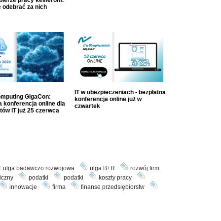
dbierze pracy kelnerom.
 odebrać za nich
IT w ubezpieczeniach - bezpłatna
mputing GigaCon:
konferencja online już w
 konferencja online dla
czwartek
tów IT już 25 czerwca
ulga badawczo rozwojowa
ulga B+R
rozwój firm
iczny
podatki
podatki
koszty pracy
innowacje
firma
finanse przedsiębiorstw