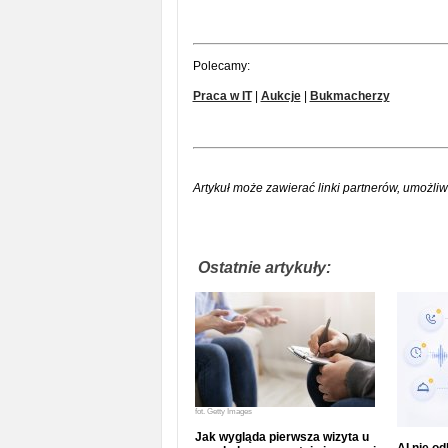
Polecamy:
Praca w IT
|
Aukcje
|
Bukmacherzy
Artykuł może zawierać linki partnerów, umożliw
Ostatnie artykuły:
fot.
Getty Images
Jak wygląda pierwsza wizyta u