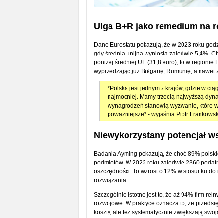
Ulga B+R
jako remedium na r
Dane Eurostatu pokazują, że w 2023 roku godz
gdy średnia unijna wyniosła zaledwie 5,4%. Ch
poniżej średniej UE (31,8 euro), to w regioni
wyprzedzając już Bułgarię, Rumunię, a nawet zb
*Polska jest jednym z krajów, gdzie w ciąg
najmocniej. Mamy trzecią najwyższą dyna
wynagrodzeń stanowią wyzwanie, które w pe
poważniejsze* - wyjaśnia Piotr Frankowsk
Niewykorzystany potencjał w
Badania Ayming pokazują, że choć 89% polskich
podmiotów. W 2022 roku zaledwie 2360 podatni
oszczędności. To wzrost o 12% w stosunku do 
rozwiązania.
Szczególnie istotne jest to, że aż 94% firm rei
rozwojowe. W praktyce oznacza to, że przedsię
koszty, ale też systematycznie zwiększają swo