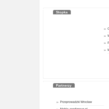
Stopka
O
P
M
Partnerzy
Przeprowadzki Wrocław