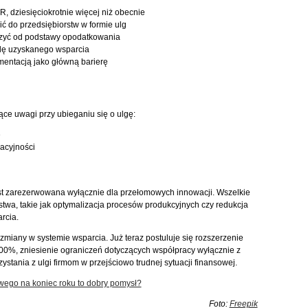
R, dziesięciokrotnie więcej niż obecnie
ić do przedsiębiorstw w formie ulg
zyć od podstawy opodatkowania
lę uzyskanego wsparcia
mentacją jako główną barierę
e uwagi przy ubieganiu się o ulgę:
e
acyjności
est zarezerwowana wyłącznie dla przełomowych innowacji. Wszelkie
twa, takie jak optymalizacja procesów produkcyjnych czy redukcja
rcia.
zmiany w systemie wsparcia. Już teraz postuluje się rozszerzenie
00%, zniesienie ograniczeń dotyczących współpracy wyłącznie z
stania z ulgi firmom w przejściowo trudnej sytuacji finansowej.
ego na koniec roku to dobry pomysł?
Foto:
Freepik