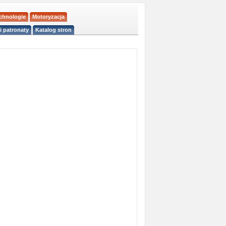
echnologie
Motoryzacja
i patronaty
Katalog stron