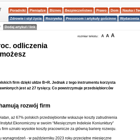
Poradniki
Pieniądze
Biznes
Bezpieczeństwo
Prawo
Dom
Nauka i T
Zdrowie i styl życia
Rozrywka
Pressroom i artykuły gościnne
Wydarzenia 
a
Dodaj artykuł / link
A
A
A
rozmiar tekstu:
oc. odliczenia
 możesz
lskich firm dzięki uldze B+R. Jednak z tego instrumentu korzysta
awnionych jest aż 27 tysięcy. Co powstrzymuje przedsiębiorców
hamują rozwój firm
tan, aż 67% polskich przedsiębiorstw wskazuje koszty zatrudnienia
 Instytut Ekonomiczny w swoim “Miesięcznym Indeksie Koniunktury”
% firm uznało wysokie koszty pracownicze za główną barierę rozwoju.
u wynagrodzeń - w październiku 2023 roku przeciętne miesięczne