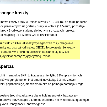
osnące koszty
inowe koszty pracy w Polsce wzrosły o 12,4% rok do roku, podczas
oć przeciętny koszt godziny pracy w Polsce (14,5 euro) pozostaje
e Europy Środkowej stajemy się jednym z droższych rynków,
liżając się do poziomu Grecji czy Portugalii.
u ostatnich kilku lat koszty wynagrodzeń rosły relatywnie
mikę wzrostu wśród krajów OECD. To pokazuje, że koszty
rspektywie kilku najbliższych lat stanie się jeszcze
i, dyrektor zarządzający Ayming Polska.
sparcia
 firm zna ulgę B+R, to korzysta z niej tylko 23% uprawnionych
ków sięgnęło po ten instrument, uzyskując 1,3 mld złotych
roku poprzedniego, ale wciąż daleko od pełnego potencjału tego
nwestuje środki uzyskane z ulgi w kolejne projekty badawczo-
biorstwa korzystające z tego mechanizmu nie tylko redukują bieżące
ją konkurencyjność i innowacyjność.