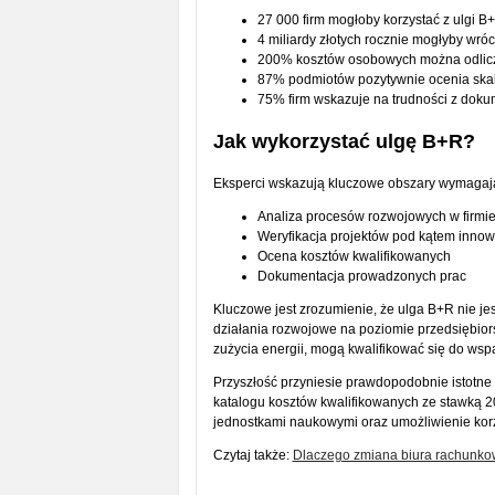
27 000 firm mogłoby korzystać z ulgi B+
4 miliardy złotych rocznie mogłyby wróc
200% kosztów osobowych można odlic
87% podmiotów pozytywnie ocenia ska
75% firm wskazuje na trudności z doku
Jak wykorzystać ulgę B+R?
Eksperci wskazują kluczowe obszary wymagając
Analiza procesów rozwojowych w firmi
Weryfikacja projektów pod kątem innow
Ocena kosztów kwalifikowanych
Dokumentacja prowadzonych prac
Kluczowe jest zrozumienie, że ulga B+R nie j
działania rozwojowe na poziomie przedsiębiors
zużycia energii, mogą kwalifikować się do wspa
Przyszłość przyniesie prawdopodobnie istotne 
katalogu kosztów kwalifikowanych ze stawką 2
jednostkami naukowymi oraz umożliwienie korzy
Czytaj także:
Dlaczego zmiana biura rachunkow