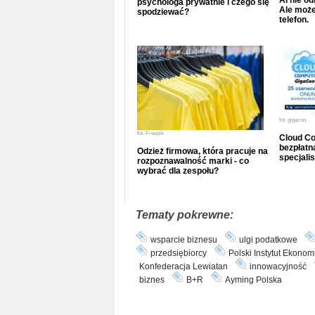
AI nie o
psychologa prywatnie i czego się
Ale może
spodziewać?
telefon.
fot.
gigacon
fot.
Freepik
Cloud Co
bezpłatna
Odzież firmowa, która pracuje na
specjalis
rozpoznawalność marki - co
wybrać dla zespołu?
Tematy pokrewne:
wsparcie biznesu
ulgi podatkowe
przedsiębiorcy
Polski Instytut Ekonom
Konfederacja Lewiatan
innowacyjność
biznes
B+R
Ayming Polska