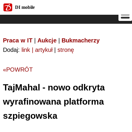
DI mobile
DI mobile
Praca w IT
|
Aukcje
|
Bukmacherzy
Dodaj:
link | artykuł
|
stronę
«POWRÓT
TajMahal - nowo odkryta
wyrafinowana platforma
szpiegowska