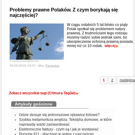
Problemy prawne Polaków. Z czym borykają się
najczęściej?
W ciągu ostatnich 5 lat blisko co piąty
Polak spotkał się problemem natury
prawnej. Z trudnościami tego rodzaju
musimy radzić sobie jednak sami, bo
ubezpieczenie ochroną prawną posiada
mniej niż co 10 rodak.
więcej
© arturbo at istockphoto.com
06-06-2018, 09:57, Nika,
Pieniądze
1
2
następna
Zobacz wszystkie tagi (Chmura Tagów)
Artykuły gościnne
Gdzie stosuje się jednorazowe rękawice foliowe?
Szybka metamorfoza wnętrza. Tekstylia domowe, w które
naprawdę warto zainwestować
Elektroniczne faktury - czym są i jak je wystawiać
Porsche 911 - dlaczego to jeden z najcześciej