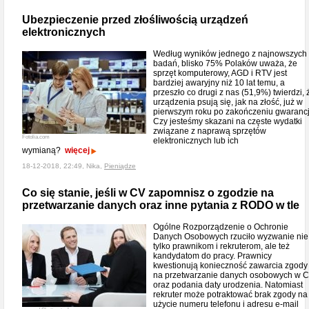
Ubezpieczenie przed złośliwością urządzeń
elektronicznych
Według wyników jednego z najnowszych
badań, blisko 75% Polaków uważa, że
sprzęt komputerowy, AGD i RTV jest
bardziej awaryjny niż 10 lat temu, a
przeszło co drugi z nas (51,9%) twierdzi, 
urządzenia psują się, jak na złość, już w
pierwszym roku po zakończeniu gwarancj
Czy jesteśmy skazani na częste wydatki
związane z naprawą sprzętów
Fotolia.com
elektronicznych lub ich
wymianą?
więcej
18-12-2018, 22:49, Nika,
Pieniądze
Co się stanie, jeśli w CV zapomnisz o zgodzie na
przetwarzanie danych oraz inne pytania z RODO w tle
Ogólne Rozporządzenie o Ochronie
Danych Osobowych rzuciło wyzwanie nie
tylko prawnikom i rekruterom, ale też
kandydatom do pracy. Prawnicy
kwestionują konieczność zawarcia zgody
na przetwarzanie danych osobowych w 
oraz podania daty urodzenia. Natomiast
rekruter może potraktować brak zgody na
użycie numeru telefonu i adresu e-mail