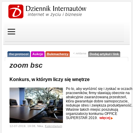
< reklama
the:protocol
Aukcje
Bukmacherzy
Dodaj artykuł / link
zoom bsc
Konkurs, w którym liczy się wnętrze
Po to, aby wyróżnić się i zyskać w oczach
pracowników, firmy stawiają obecnie na
atrakcyjnie zaaranżowaną przestrzeń,
która gwarantuje dobre samopoczucie,
redukuje stres i zwiększa produktywność.
Właśnie takich miejsc poszukują
organizatorzy konkursu OFFICE
SUPERSTAR 2019.
więcej
12-07-2019, 19:08, Nika,
Kalendarium