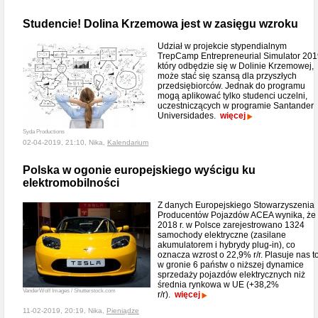
Studencie! Dolina Krzemowa jest w zasięgu wzroku
Udział w projekcie stypendialnym
TrepCamp Entrepreneurial Simulator 201
który odbędzie się w Dolinie Krzemowej,
może stać się szansą dla przyszłych
przedsiębiorców. Jednak do programu
mogą aplikować tylko studenci uczelni,
uczestniczących w programie Santander
Universidades.
więcej
Syda Productions
02-04-2019, 21:10, Nika,
Kalendarium
Polska w ogonie europejskiego wyścigu ku
elektromobilności
Z danych Europejskiego Stowarzyszenia
Producentów Pojazdów ACEA wynika, że
2018 r. w Polsce zarejestrowano 1324
samochody elektryczne (zasilane
akumulatorem i hybrydy plug-in), co
oznacza wzrost o 22,9% r/r. Plasuje nas t
w gronie 6 państw o niższej dynamice
sprzedaży pojazdów elektrycznych niż
średnia rynkowa w UE (+38,2%
VanderWolf Images / Shutterstock.com
r/r).
więcej
11-02-2019, 20:19, Nika,
Pieniądze