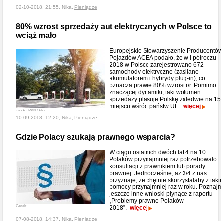
02-10-2018, 21:55, Nika,
Pieniądze
80% wzrost sprzedaży aut elektrycznych w Polsce to
wciąż mało
Europejskie Stowarzyszenie Producentó
Pojazdów ACEA podało, że w I półroczu
2018 w Polsce zarejestrowano 672
samochody elektryczne (zasilane
akumulatorem i hybrydy plug-in), co
oznacza prawie 80% wzrost r/r. Pomimo
znaczącej dynamiki, taki wolumen
sprzedaży plasuje Polskę zaledwie na 15
miejscu wśród państw UE.
więcej
źródło: PKN Orlen
10-09-2018, 12:20, Nika,
Pieniądze
Gdzie Polacy szukają prawnego wsparcia?
W ciągu ostatnich dwóch lat 4 na 10
Polaków przynajmniej raz potrzebowało
konsultacji z prawnikiem lub porady
prawnej. Jednocześnie, aż 3/4 z nas
przyznaje, że chętnie skorzystałaby z taki
pomocy przynajmniej raz w roku. Poznaj
jeszcze inne wnioski płynące z raportu
„Problemy prawne Polaków
Geralt
2018”.
więcej
07-08-2018, 14:37, Nika,
Pieniądze