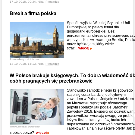
17-10-2018, 20:34, Nika,
Pieniądze
Brexit a firma polska
Sposób wyjścia Wielkiej Brytanii z Unii
Europejskiej to palący temat dla
gospodarki europejskiej. Bez
porozumienia i okresu przejściowego, czy
w przypadku tzw. twardego Brexitu, Polsk
może być krajem, który wiele
straci.
więcej
© damn designs - fotolia.com
12-10-2018, 14:13, Nika,
Pieniądze
W Polsce brakuje księgowych. To dobra wiadomość dl
osób pragnących się przebranżowić
Stanowisko samodzielnego księgowego
staje się coraz bardziej deficytowym
zawodem w Polsce. Jedynie w Łódzkiem 
na Mazowszu występuje równowaga
popytu i podaży, jak podaje Barometr
Zawodów 2018. Eksperci od pozyskiwani
pracowników zwracają uwagę, że proble
leży w liczbie kandydatów, braku ich
dopasowania do oczekiwań pracodawcó
lightwavemedia / Shutterstock
i aplikowania na niewłaściwe oferty. Jak t
zrobić dobrze?
więcej