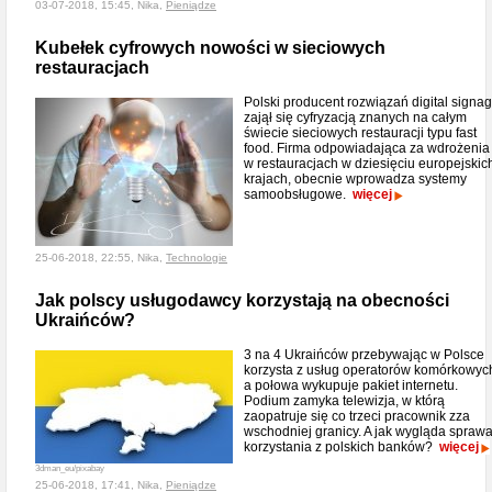
03-07-2018, 15:45, Nika,
Pieniądze
Kubełek cyfrowych nowości w sieciowych
restauracjach
Polski producent rozwiązań digital signa
zajął się cyfryzacją znanych na całym
świecie sieciowych restauracji typu fast
food. Firma odpowiadająca za wdrożenia
w restauracjach w dziesięciu europejskic
krajach, obecnie wprowadza systemy
samoobsługowe.
więcej
25-06-2018, 22:55, Nika,
Technologie
Jak polscy usługodawcy korzystają na obecności
Ukraińców?
3 na 4 Ukraińców przebywając w Polsce
korzysta z usług operatorów komórkowyc
a połowa wykupuje pakiet internetu.
Podium zamyka telewizja, w którą
zaopatruje się co trzeci pracownik zza
wschodniej granicy. A jak wygląda spraw
korzystania z polskich banków?
więcej
3dman_eu/pixabay
25-06-2018, 17:41, Nika,
Pieniądze