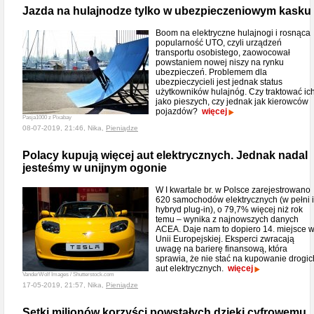
Jazda na hulajnodze tylko w ubezpieczeniowym kasku
Boom na elektryczne hulajnogi i rosnąca
popularność UTO, czyli urządzeń
transportu osobistego, zaowocował
powstaniem nowej niszy na rynku
ubezpieczeń. Problemem dla
ubezpieczycieli jest jednak status
użytkowników hulajnóg. Czy traktować ic
jako pieszych, czy jednak jak kierowców
pojazdów?
więcej
Pasja1000 z Pixabay
08-07-2019, 21:46, Nika,
Pieniądze
Polacy kupują więcej aut elektrycznych. Jednak nadal
jesteśmy w unijnym ogonie
W I kwartale br. w Polsce zarejestrowano
620 samochodów elektrycznych (w pełni i
hybryd plug-in), o 79,7% więcej niż rok
temu – wynika z najnowszych danych
ACEA. Daje nam to dopiero 14. miejsce 
Unii Europejskiej. Eksperci zwracają
uwagę na barierę finansową, która
sprawia, że nie stać na kupowanie drogic
aut elektrycznych.
więcej
VanderWolf Images / Shutterstock.com
17-05-2019, 21:57, Nika,
Pieniądze
Setki milionów korzyści powstałych dzięki cyfrowemu