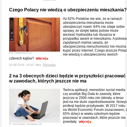
Czego Polacy nie wiedzą o ubezpieczeniu mieszkania?
Aż 82% Polaków nie wie, że w ramach
ubezpieczenia mieszkania może
ubezpieczyć rower. 64% nie zdaje sobie
sprawy, że dzięki takiej polisie może
wezwać hydraulika lub ślusarza w
przypadku awarii w mieszkaniu. A połowa
zapytanych mylnie uważa, że
ubezpieczenia nieruchomości nie można
kupić przez internet. Czego jeszcze Pola
inxti / Shutterstock.com
nie wiedzą o ubezpieczeniu swoich
czterech kątów?
więcej
02-08-2018, 19:32, Nika,
Pieniądze
2 na 3 obecnych dzieci będzie w przyszłości pracować
w zawodach, których jeszcze nie ma
Twórca aplikacji, menedżer social media
czy analityk Big Data to zawody, które
jeszcze w 2006 roku nie istniały, a teraz
jest na nie duże zapotrzebowanie. Nowy
profesji będzie przybywało. W 2017 roku
na World Economic Forum oszacowano, 
65% dzieci w wieku szkolnym będzie
pracować w zawodach, które jeszcze nie
powstały.
więcej
© - ericmichaud - istockphoto.com