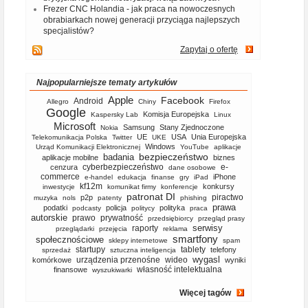
Frezer CNC Holandia - jak praca na nowoczesnych
obrabiarkach nowej generacji przyciąga najlepszych
specjalistów?
Zapytaj o ofertę
Najpopularniejsze tematy artykułów
Apple
Facebook
Android
Allegro
Chiny
Firefox
Google
Komisja Europejska
Kaspersky Lab
Linux
Microsoft
Samsung
Stany Zjednoczone
Nokia
UE
USA
Unia Europejska
Telekomunikacja Polska
Twitter
UKE
Windows
Urząd Komunikacji Elektronicznej
YouTube
aplikacje
bezpieczeństwo
badania
aplikacje mobilne
biznes
cyberbezpieczeństwo
e-
cenzura
dane osobowe
commerce
iPhone
e-handel
edukacja
finanse
gry
iPad
kf12m
konkursy
inwestycje
komunikat firmy
konferencje
patronat DI
piractwo
p2p
muzyka
nols
patenty
phishing
prawa
podatki
policja
polityka
podcasty
politycy
praca
autorskie
prawo
prywatność
przedsiębiorcy
przegląd prasy
serwisy
raporty
przeglądarki
przejęcia
reklama
smartfony
społecznościowe
sklepy internetowe
spam
startupy
tablety
telefony
sprzedaż
sztuczna inteligencja
wygasl
urządzenia przenośne
wideo
komórkowe
wyniki
własność intelektualna
finansowe
wyszukiwarki
Więcej tagów