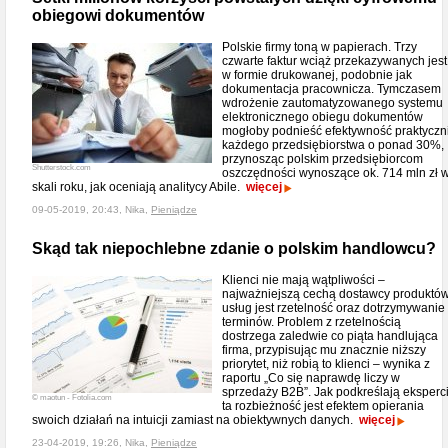
obiegowi dokumentów
Polskie firmy toną w papierach. Trzy
czwarte faktur wciąż przekazywanych jest
w formie drukowanej, podobnie jak
dokumentacja pracownicza. Tymczasem
wdrożenie zautomatyzowanego systemu
elektronicznego obiegu dokumentów
mogłoby podnieść efektywność praktyczn
każdego przedsiębiorstwa o ponad 30%,
przynosząc polskim przedsiębiorcom
Shutterstock.com
oszczędności wynoszące ok. 714 mln zł 
skali roku, jak oceniają analitycy Abile.
więcej
09-05-2019, 20:43, Nika,
Pieniądze
Skąd tak niepochlebne zdanie o polskim handlowcu?
Klienci nie mają wątpliwości –
najważniejszą cechą dostawcy produktów
usług jest rzetelność oraz dotrzymywanie
terminów. Problem z rzetelnością
dostrzega zaledwie co piąta handlująca
firma, przypisując mu znacznie niższy
priorytet, niż robią to klienci – wynika z
raportu „Co się naprawdę liczy w
sprzedaży B2B”. Jak podkreślają eksperc
© maotun - Fotolia.com
ta rozbieżność jest efektem opierania
swoich działań na intuicji zamiast na obiektywnych danych.
więcej
23-04-2019, 19:26, Nika,
Pieniądze