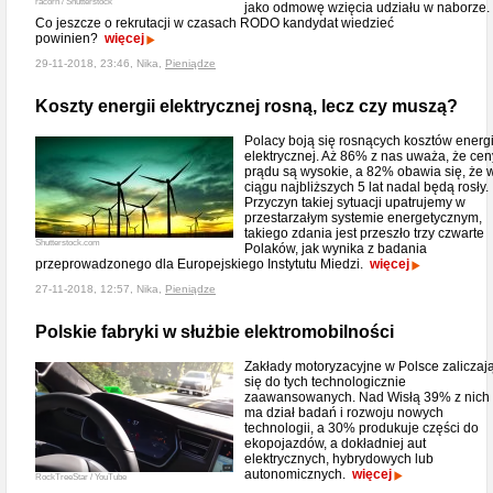
racorn / Shutterstock
jako odmowę wzięcia udziału w naborze.
Co jeszcze o rekrutacji w czasach RODO kandydat wiedzieć
powinien?
więcej
29-11-2018, 23:46, Nika,
Pieniądze
Koszty energii elektrycznej rosną, lecz czy muszą?
Polacy boją się rosnących kosztów energi
elektrycznej. Aż 86% z nas uważa, że cen
prądu są wysokie, a 82% obawia się, że 
ciągu najbliższych 5 lat nadal będą rosły.
Przyczyn takiej sytuacji upatrujemy w
przestarzałym systemie energetycznym,
takiego zdania jest przeszło trzy czwarte
Shutterstock.com
Polaków, jak wynika z badania
przeprowadzonego dla Europejskiego Instytutu Miedzi.
więcej
27-11-2018, 12:57, Nika,
Pieniądze
Polskie fabryki w służbie elektromobilności
Zakłady motoryzacyjne w Polsce zaliczaj
się do tych technologicznie
zaawansowanych. Nad Wisłą 39% z nich
ma dział badań i rozwoju nowych
technologii, a 30% produkuje części do
ekopojazdów, a dokładniej aut
elektrycznych, hybrydowych lub
autonomicznych.
więcej
RockTreeStar / YouTube