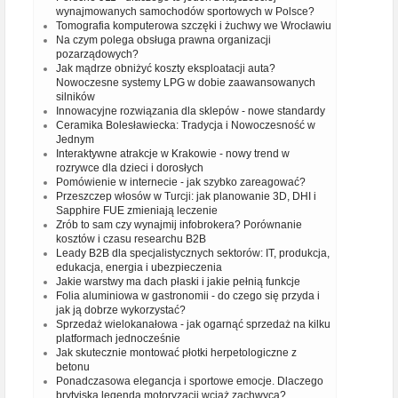
wynajmowanych samochodów sportowych w Polsce?
Tomografia komputerowa szczęki i żuchwy we Wrocławiu
Na czym polega obsługa prawna organizacji
pozarządowych?
Jak mądrze obniżyć koszty eksploatacji auta?
Nowoczesne systemy LPG w dobie zaawansowanych
silników
Innowacyjne rozwiązania dla sklepów - nowe standardy
Ceramika Bolesławiecka: Tradycja i Nowoczesność w
Jednym
Interaktywne atrakcje w Krakowie - nowy trend w
rozrywce dla dzieci i dorosłych
Pomówienie w internecie - jak szybko zareagować?
Przeszczep włosów w Turcji: jak planowanie 3D, DHI i
Sapphire FUE zmieniają leczenie
Zrób to sam czy wynajmij infobrokera? Porównanie
kosztów i czasu researchu B2B
Leady B2B dla specjalistycznych sektorów: IT, produkcja,
edukacja, energia i ubezpieczenia
Jakie warstwy ma dach płaski i jakie pełnią funkcje
Folia aluminiowa w gastronomii - do czego się przyda i
jak ją dobrze wykorzystać?
Sprzedaż wielokanałowa - jak ogarnąć sprzedaż na kilku
platformach jednocześnie
Jak skutecznie montować płotki herpetologiczne z
betonu
Ponadczasowa elegancja i sportowe emocje. Dlaczego
brytyjska legenda motoryzacji wciąż zachwyca?