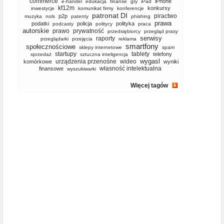
commerce
iPhone
e-handel
edukacja
finanse
gry
iPad
kf12m
konkursy
inwestycje
komunikat firmy
konferencje
patronat DI
piractwo
p2p
muzyka
nols
patenty
phishing
prawa
podatki
policja
polityka
podcasty
politycy
praca
autorskie
prawo
prywatność
przedsiębiorcy
przegląd prasy
serwisy
raporty
przeglądarki
przejęcia
reklama
smartfony
społecznościowe
sklepy internetowe
spam
startupy
tablety
telefony
sprzedaż
sztuczna inteligencja
wygasl
urządzenia przenośne
wideo
komórkowe
wyniki
własność intelektualna
finansowe
wyszukiwarki
Więcej tagów