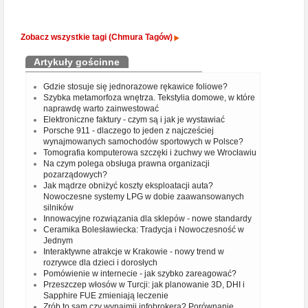
Zobacz wszystkie tagi (Chmura Tagów)
Artykuły gościnne
Gdzie stosuje się jednorazowe rękawice foliowe?
Szybka metamorfoza wnętrza. Tekstylia domowe, w które
naprawdę warto zainwestować
Elektroniczne faktury - czym są i jak je wystawiać
Porsche 911 - dlaczego to jeden z najcześciej
wynajmowanych samochodów sportowych w Polsce?
Tomografia komputerowa szczęki i żuchwy we Wrocławiu
Na czym polega obsługa prawna organizacji
pozarządowych?
Jak mądrze obniżyć koszty eksploatacji auta?
Nowoczesne systemy LPG w dobie zaawansowanych
silników
Innowacyjne rozwiązania dla sklepów - nowe standardy
Ceramika Bolesławiecka: Tradycja i Nowoczesność w
Jednym
Interaktywne atrakcje w Krakowie - nowy trend w
rozrywce dla dzieci i dorosłych
Pomówienie w internecie - jak szybko zareagować?
Przeszczep włosów w Turcji: jak planowanie 3D, DHI i
Sapphire FUE zmieniają leczenie
Zrób to sam czy wynajmij infobrokera? Porównanie