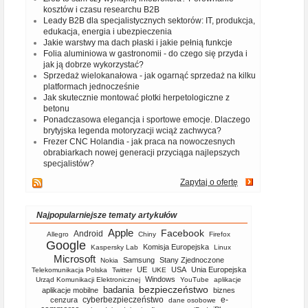
kosztów i czasu researchu B2B
Leady B2B dla specjalistycznych sektorów: IT, produkcja,
edukacja, energia i ubezpieczenia
Jakie warstwy ma dach płaski i jakie pełnią funkcje
Folia aluminiowa w gastronomii - do czego się przyda i
jak ją dobrze wykorzystać?
Sprzedaż wielokanałowa - jak ogarnąć sprzedaż na kilku
platformach jednocześnie
Jak skutecznie montować płotki herpetologiczne z
betonu
Ponadczasowa elegancja i sportowe emocje. Dlaczego
brytyjska legenda motoryzacji wciąż zachwyca?
Frezer CNC Holandia - jak praca na nowoczesnych
obrabiarkach nowej generacji przyciąga najlepszych
specjalistów?
Zapytaj o ofertę
Najpopularniejsze tematy artykułów
Apple
Facebook
Android
Allegro
Chiny
Firefox
Google
Komisja Europejska
Kaspersky Lab
Linux
Microsoft
Samsung
Stany Zjednoczone
Nokia
UE
USA
Unia Europejska
Telekomunikacja Polska
Twitter
UKE
Windows
Urząd Komunikacji Elektronicznej
YouTube
aplikacje
bezpieczeństwo
badania
aplikacje mobilne
biznes
cyberbezpieczeństwo
e-
cenzura
dane osobowe