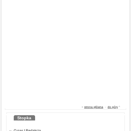
«
strona główna
-
do góry
^
Stopka
O nas
|
Redakcja