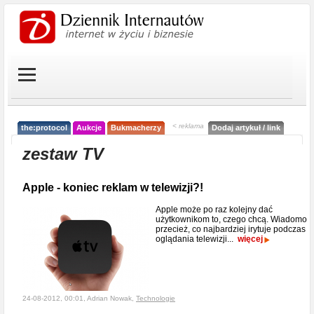
< reklama
the:protocol
Aukcje
Bukmacherzy
Dodaj artykuł / link
zestaw TV
Apple - koniec reklam w telewizji?!
Apple może po raz kolejny dać
użytkownikom to, czego chcą. Wiadomo
przecież, co najbardziej irytuje podczas
oglądania telewizji...
więcej
24-08-2012, 00:01, Adrian Nowak,
Technologie