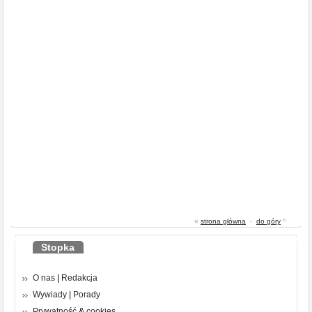
«
strona główna
-
do góry
^
Stopka
O nas
|
Redakcja
Wywiady
|
Porady
Prywatność
&
cookies