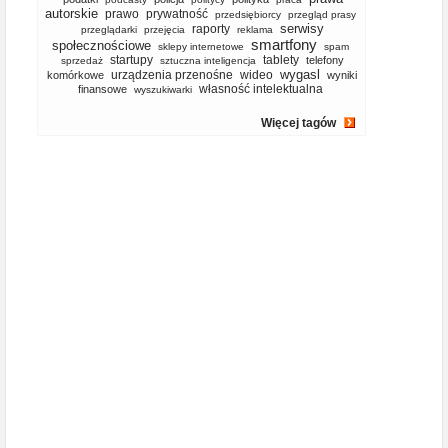
autorskie
prawo
prywatność
przedsiębiorcy
przegląd prasy
serwisy
raporty
przeglądarki
przejęcia
reklama
smartfony
społecznościowe
sklepy internetowe
spam
startupy
tablety
telefony
sprzedaż
sztuczna inteligencja
wygasl
urządzenia przenośne
wideo
komórkowe
wyniki
własność intelektualna
finansowe
wyszukiwarki
Więcej tagów