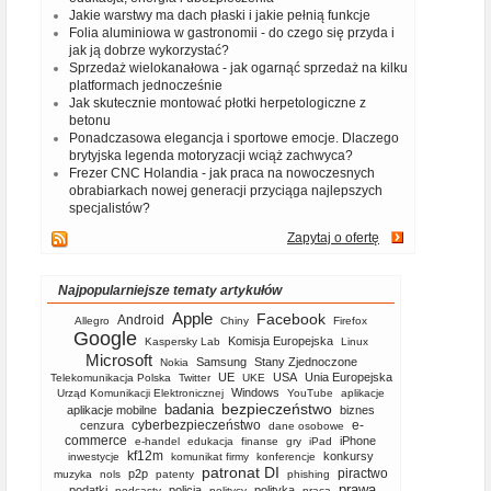
Jakie warstwy ma dach płaski i jakie pełnią funkcje
Folia aluminiowa w gastronomii - do czego się przyda i
jak ją dobrze wykorzystać?
Sprzedaż wielokanałowa - jak ogarnąć sprzedaż na kilku
platformach jednocześnie
Jak skutecznie montować płotki herpetologiczne z
betonu
Ponadczasowa elegancja i sportowe emocje. Dlaczego
brytyjska legenda motoryzacji wciąż zachwyca?
Frezer CNC Holandia - jak praca na nowoczesnych
obrabiarkach nowej generacji przyciąga najlepszych
specjalistów?
Zapytaj o ofertę
Najpopularniejsze tematy artykułów
Apple
Facebook
Android
Allegro
Chiny
Firefox
Google
Komisja Europejska
Kaspersky Lab
Linux
Microsoft
Samsung
Stany Zjednoczone
Nokia
UE
USA
Unia Europejska
Telekomunikacja Polska
Twitter
UKE
Windows
Urząd Komunikacji Elektronicznej
YouTube
aplikacje
bezpieczeństwo
badania
aplikacje mobilne
biznes
cyberbezpieczeństwo
e-
cenzura
dane osobowe
commerce
iPhone
e-handel
edukacja
finanse
gry
iPad
kf12m
konkursy
inwestycje
komunikat firmy
konferencje
patronat DI
piractwo
p2p
muzyka
nols
patenty
phishing
prawa
podatki
policja
polityka
podcasty
politycy
praca