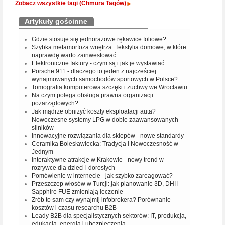
Zobacz wszystkie tagi (Chmura Tagów)
Artykuły gościnne
Gdzie stosuje się jednorazowe rękawice foliowe?
Szybka metamorfoza wnętrza. Tekstylia domowe, w które
naprawdę warto zainwestować
Elektroniczne faktury - czym są i jak je wystawiać
Porsche 911 - dlaczego to jeden z najcześciej
wynajmowanych samochodów sportowych w Polsce?
Tomografia komputerowa szczęki i żuchwy we Wrocławiu
Na czym polega obsługa prawna organizacji
pozarządowych?
Jak mądrze obniżyć koszty eksploatacji auta?
Nowoczesne systemy LPG w dobie zaawansowanych
silników
Innowacyjne rozwiązania dla sklepów - nowe standardy
Ceramika Bolesławiecka: Tradycja i Nowoczesność w
Jednym
Interaktywne atrakcje w Krakowie - nowy trend w
rozrywce dla dzieci i dorosłych
Pomówienie w internecie - jak szybko zareagować?
Przeszczep włosów w Turcji: jak planowanie 3D, DHI i
Sapphire FUE zmieniają leczenie
Zrób to sam czy wynajmij infobrokera? Porównanie
kosztów i czasu researchu B2B
Leady B2B dla specjalistycznych sektorów: IT, produkcja,
edukacja, energia i ubezpieczenia