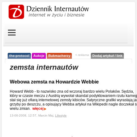
< reklama
the:protocol
Aukcje
Bukmacherzy
Dodaj artykuł / link
zemsta internautów
Webowa zemsta na Howardzie Webbie
Howard Webb - to nazwisko zna od wczoraj bardzo wielu Polaków. Sędzia,
który w czasie meczu z Austrią wywołał skandal podyktowaniem rzutu karne
stał się już ofiarą internetowej zemsty kibiców. Satyryczne grafiki wyrastają ja
grzyby po deszczu, a opisujący Webba artykuł na Wikipedii nagle doczekał s
wielu zmian.
więcej
13-06-2008, 12:57, Marcin Maj,
Lifestyle