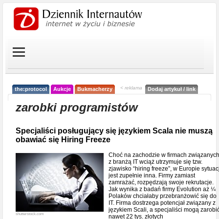
< reklama
the:protocol
Aukcje
Bukmacherzy
Dodaj artykuł / link
zarobki programistów
Specjaliści posługujący się językiem Scala nie muszą
obawiać się Hiring Freeze
Choć na zachodzie w firmach związanyc
z branżą IT wciąż utrzymuje się tzw.
zjawisko “hiring freeze”, w Europie sytuac
jest zupełnie inna. Firmy zamiast
zamrażać, rozpędzają swoje rekrutacje.
Jak wynika z badań firmy Evolution aż ¼
Polaków chciałaby przebranżowić się do
IT. Firma dostrzega potencjał związany z
językiem Scali, a specjaliści mogą zarobi
shutterstock.com
nawet 22 tys. złotych