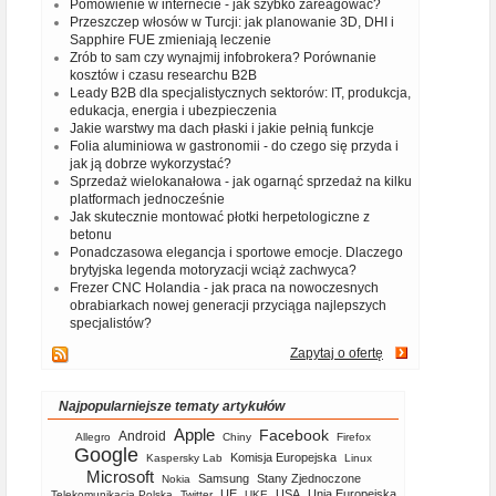
Pomówienie w internecie - jak szybko zareagować?
Przeszczep włosów w Turcji: jak planowanie 3D, DHI i
Sapphire FUE zmieniają leczenie
Zrób to sam czy wynajmij infobrokera? Porównanie
kosztów i czasu researchu B2B
Leady B2B dla specjalistycznych sektorów: IT, produkcja,
edukacja, energia i ubezpieczenia
Jakie warstwy ma dach płaski i jakie pełnią funkcje
Folia aluminiowa w gastronomii - do czego się przyda i
jak ją dobrze wykorzystać?
Sprzedaż wielokanałowa - jak ogarnąć sprzedaż na kilku
platformach jednocześnie
Jak skutecznie montować płotki herpetologiczne z
betonu
Ponadczasowa elegancja i sportowe emocje. Dlaczego
brytyjska legenda motoryzacji wciąż zachwyca?
Frezer CNC Holandia - jak praca na nowoczesnych
obrabiarkach nowej generacji przyciąga najlepszych
specjalistów?
Zapytaj o ofertę
Najpopularniejsze tematy artykułów
Apple
Facebook
Android
Allegro
Chiny
Firefox
Google
Komisja Europejska
Kaspersky Lab
Linux
Microsoft
Samsung
Stany Zjednoczone
Nokia
UE
USA
Unia Europejska
Telekomunikacja Polska
Twitter
UKE