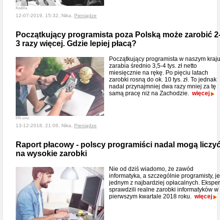
Kodilla
12-07-2019, 15:32, Nika,
Pieniądze
Początkujący programista poza Polską może zarobić 2
3 razy więcej. Gdzie lepiej płacą?
Początkujący programista w naszym kraj
zarabia średnio 3,5-4 tys. zł netto
miesięcznie na rękę. Po pięciu latach
zarobki rosną do ok. 10 tys. zł. To jednak
nadal przynajmniej dwa razy mniej za tę
samą pracę niż na Zachodzie.
więcej
PR-imo
13-12-2018, 21:06, Nika,
Pieniądze
Raport płacowy - polscy programiści nadal mogą liczy
na wysokie zarobki
Nie od dziś wiadomo, że zawód
informatyka, a szczególnie programisty, je
jednym z najbardziej opłacalnych. Eksper
sprawdzili realne zarobki informatyków w
pierwszym kwartale 2018 roku.
więcej