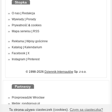
Stopka
O nas
|
Redakcja
Wywiady
|
Porady
Prywatność
&
cookies
Mapa serwisu
|
RSS
Reklama
|
Wpisy gościnne
Katalog
|
Kalendarium
Facebook
|
X
Instagram
|
Pinterest
© 1998-2026
Dziennik Internautów
Sp. z o.o.
Partnerzy
Przeprowadzki Wrocław
Meble: rondigroup.pl
Ta strona używa ciasteczek (cookies).
Czym są ciasteczka?