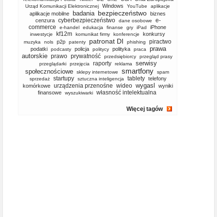
Windows
Urząd Komunikacji Elektronicznej
YouTube
aplikacje
bezpieczeństwo
badania
aplikacje mobilne
biznes
cyberbezpieczeństwo
e-
cenzura
dane osobowe
commerce
iPhone
e-handel
edukacja
finanse
gry
iPad
kf12m
konkursy
inwestycje
komunikat firmy
konferencje
patronat DI
piractwo
p2p
muzyka
nols
patenty
phishing
prawa
podatki
policja
polityka
podcasty
politycy
praca
autorskie
prawo
prywatność
przedsiębiorcy
przegląd prasy
serwisy
raporty
przeglądarki
przejęcia
reklama
smartfony
społecznościowe
sklepy internetowe
spam
startupy
tablety
telefony
sprzedaż
sztuczna inteligencja
wygasl
urządzenia przenośne
wideo
komórkowe
wyniki
własność intelektualna
finansowe
wyszukiwarki
Więcej tagów