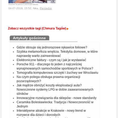
Rocket Science Communications
04-07-2018, 15:52, Nika,
Pieniądze
Zobacz wszystkie tagi (Chmura Tagów)
Artykuły gościnne
Gdzie stosuje się jednorazowe rękawice foliowe?
Szybka metamorfoza wnętrza. Tekstylia domowe, w które
naprawdę warto zainwestować
Elektroniczne faktury - czym są i jak je wystawiać
Porsche 911 - dlaczego to jeden z najcześciej
wynajmowanych samochodów sportowych w Polsce?
Tomografia komputerowa szczęki i żuchwy we Wrocławiu
Na czym polega obsługa prawna organizacji
pozarządowych?
Jak mądrze obniżyć koszty eksploatacji auta?
Nowoczesne systemy LPG w dobie zaawansowanych
silników
Innowacyjne rozwiązania dla sklepów - nowe standardy
Ceramika Bolesławiecka: Tradycja i Nowoczesność w
Jednym
Interaktywne atrakcje w Krakowie - nowy trend w
rozrywce dla dzieci i dorosłych