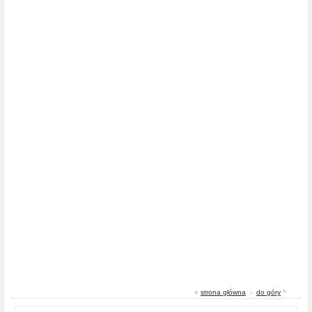
«
strona główna
-
do góry
^