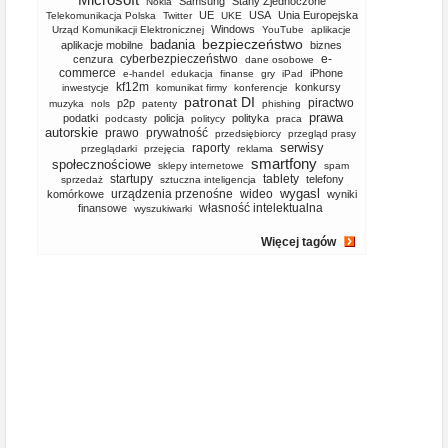
Samsung
Stany Zjednoczone
Nokia
UE
USA
Unia Europejska
Telekomunikacja Polska
Twitter
UKE
Windows
Urząd Komunikacji Elektronicznej
YouTube
aplikacje
bezpieczeństwo
badania
aplikacje mobilne
biznes
cyberbezpieczeństwo
e-
cenzura
dane osobowe
commerce
iPhone
e-handel
edukacja
finanse
gry
iPad
kf12m
konkursy
inwestycje
komunikat firmy
konferencje
patronat DI
piractwo
p2p
muzyka
nols
patenty
phishing
prawa
podatki
policja
polityka
podcasty
politycy
praca
autorskie
prawo
prywatność
przedsiębiorcy
przegląd prasy
serwisy
raporty
przeglądarki
przejęcia
reklama
smartfony
społecznościowe
sklepy internetowe
spam
startupy
tablety
telefony
sprzedaż
sztuczna inteligencja
wygasl
urządzenia przenośne
wideo
komórkowe
wyniki
własność intelektualna
finansowe
wyszukiwarki
Więcej tagów