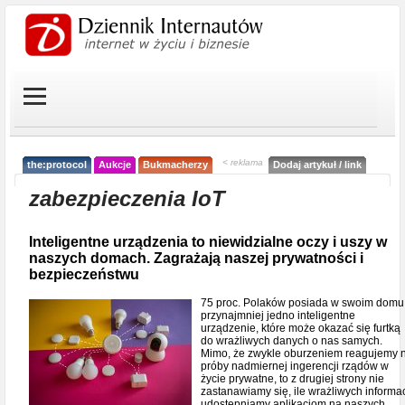
< reklama
the:protocol
Aukcje
Bukmacherzy
Dodaj artykuł / link
zabezpieczenia IoT
Inteligentne urządzenia to niewidzialne oczy i uszy w
naszych domach. Zagrażają naszej prywatności i
bezpieczeństwu
75 proc. Polaków posiada w swoim domu
przynajmniej jedno inteligentne
urządzenie, które może okazać się furtką
do wrażliwych danych o nas samych.
Mimo, że zwykle oburzeniem reagujemy 
próby nadmiernej ingerencji rządów w
życie prywatne, to z drugiej strony nie
zastanawiamy się, ile wrażliwych informac
udostępniamy aplikacjom na naszych