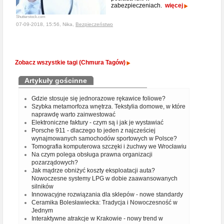
zabezpieczeniach.
więcej
Shutterstock.com
07-09-2018, 15:56, Nika,
Bezpieczeństwo
Zobacz wszystkie tagi (Chmura Tagów)
Artykuły gościnne
Gdzie stosuje się jednorazowe rękawice foliowe?
Szybka metamorfoza wnętrza. Tekstylia domowe, w które
naprawdę warto zainwestować
Elektroniczne faktury - czym są i jak je wystawiać
Porsche 911 - dlaczego to jeden z najcześciej
wynajmowanych samochodów sportowych w Polsce?
Tomografia komputerowa szczęki i żuchwy we Wrocławiu
Na czym polega obsługa prawna organizacji
pozarządowych?
Jak mądrze obniżyć koszty eksploatacji auta?
Nowoczesne systemy LPG w dobie zaawansowanych
silników
Innowacyjne rozwiązania dla sklepów - nowe standardy
Ceramika Bolesławiecka: Tradycja i Nowoczesność w
Jednym
Interaktywne atrakcje w Krakowie - nowy trend w