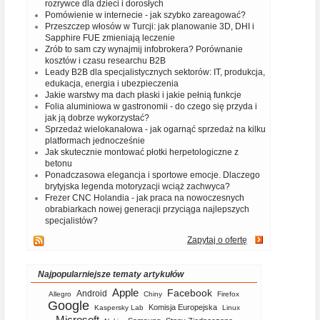
rozrywce dla dzieci i dorosłych
Pomówienie w internecie - jak szybko zareagować?
Przeszczep włosów w Turcji: jak planowanie 3D, DHI i
Sapphire FUE zmieniają leczenie
Zrób to sam czy wynajmij infobrokera? Porównanie
kosztów i czasu researchu B2B
Leady B2B dla specjalistycznych sektorów: IT, produkcja,
edukacja, energia i ubezpieczenia
Jakie warstwy ma dach płaski i jakie pełnią funkcje
Folia aluminiowa w gastronomii - do czego się przyda i
jak ją dobrze wykorzystać?
Sprzedaż wielokanałowa - jak ogarnąć sprzedaż na kilku
platformach jednocześnie
Jak skutecznie montować płotki herpetologiczne z
betonu
Ponadczasowa elegancja i sportowe emocje. Dlaczego
brytyjska legenda motoryzacji wciąż zachwyca?
Frezer CNC Holandia - jak praca na nowoczesnych
obrabiarkach nowej generacji przyciąga najlepszych
specjalistów?
Zapytaj o ofertę
Najpopularniejsze tematy artykułów
Apple
Facebook
Android
Allegro
Chiny
Firefox
Google
Komisja Europejska
Kaspersky Lab
Linux
Microsoft