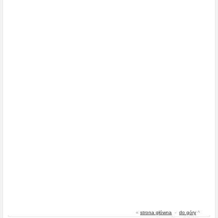
«
strona główna
-
do góry
^