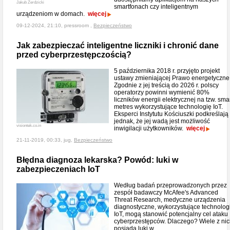
Jakub Zerdzicki
smartfonach czy inteligentnym
urządzeniom w domach.
więcej
09-12-2024, 21:10, pressroom ,
Bezpieczeństwo
Jak zabezpieczać inteligentne liczniki i chronić dane
przed cyberprzestępczością?
5 października 2018 r. przyjęto projekt
ustawy zmieniającej Prawo energetyczne
Zgodnie z jej treścią do 2026 r. polscy
operatorzy powinni wymienić 80%
liczników energii elektrycznej na tzw. sma
metres wykorzystujące technologię IoT.
Eksperci Instytutu Kościuszki podkreślają
jednak, że jej wadą jest możliwość
visiontek.co.in
inwigilacji użytkowników.
więcej
21-11-2019, 00:33, jug,
Bezpieczeństwo
Błędna diagnoza lekarska? Powód: luki w
zabezpieczeniach IoT
Według badań przeprowadzonych przez
zespół badawczy McAfee's Advanced
Threat Research, medyczne urządzenia
diagnostyczne, wykorzystujące technolog
IoT, mogą stanowić potencjalny cel ataku
cyberprzestępców. Dlaczego? Wiele z ni
posiada luki w